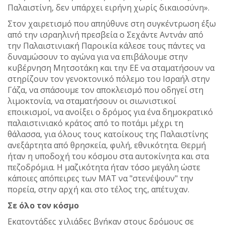
Παλαιστίνη, δεν υπάρχει ειρήνη χωρίς δικαιοσύνη».
Στον χαιρετισμό που απηύθυνε στη συγκέντρωση έξω
από την ισραηλινή πρεσβεία ο Σεχάντε Αντνάν από
την Παλαιστινιακή Παροικία κάλεσε τους πάντες να
δυναμώσουν το αγώνα για να επιβάλουμε στην
κυβέρνηση Μητσοτάκη και την ΕΕ να σταματήσουν να
στηρίζουν τον γενοκτονικό πόλεμο του Ισραήλ στην
Γάζα, να σπάσουμε τον αποκλεισμό που οδηγεί στη
λιμοκτονία, να σταματήσουν οι σιωνιστικοί
εποικισμοί, να ανοίξει ο δρόμος για ένα δημοκρατικό
παλαιστινιακό κράτος από το ποτάμι μέχρι τη
θάλασσα, για όλους τους κατοίκους της Παλαιστίνης
ανεξάρτητα από θρησκεία, φυλή, εθνικότητα. Θερμή
ήταν η υποδοχή του κόσμου στα αυτοκίνητα και στα
πεζοδρόμια. Η μαζικότητα ήταν τόσο μεγάλη ώστε
κάποιες απόπειρες των ΜΑΤ να "στενέψουν" την
πορεία, στην αρχή και στο τέλος της, απέτυχαν.
Σε όλο τον κόσμο
Εκατοντάδες χιλιάδες βγήκαν στους δρόμους σε