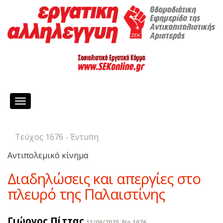
Toggle
navigation
Τεύχος 1676 - Έντυπη
Αντιπολεμικό κίνημα
Διαδηλώσεις και απεργίες στο
πλευρό της Παλαιστίνης
Γιώργος Πίττας
11/06/2025, No 1676