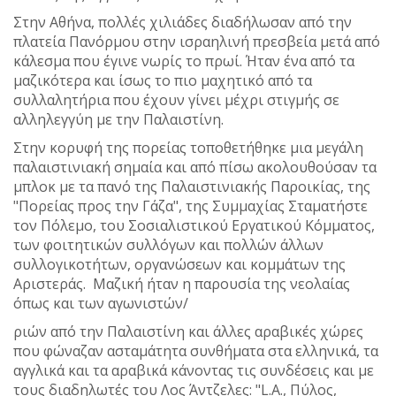
Στην Αθήνα, πολλές χιλιάδες διαδήλωσαν από την
πλατεία Πανόρμου στην ισραηλινή πρεσβεία μετά από
κάλεσμα που έγινε νωρίς το πρωί. Ήταν ένα από τα
μαζικότερα και ίσως το πιο μαχητικό από τα
συλλαλητήρια που έχουν γίνει μέχρι στιγμής σε
αλληλεγγύη με την Παλαιστίνη.
Στην κορυφή της πορείας τοποθετήθηκε μια μεγάλη
παλαιστινιακή σημαία και από πίσω ακολουθούσαν τα
μπλοκ με τα πανό της Παλαιστινιακής Παροικίας, της
"Πορείας προς την Γάζα", της Συμμαχίας Σταματήστε
τον Πόλεμο, του Σοσιαλιστικού Εργατικού Κόμματος,
των φοιτητικών συλλόγων και πολλών άλλων
συλλογικοτήτων, οργανώσεων και κομμάτων της
Αριστεράς. Μαζική ήταν η παρουσία της νεολαίας
όπως και των αγωνιστών/
ριών από την Παλαιστίνη και άλλες αραβικές χώρες
που φώναζαν ασταμάτητα συνθήματα στα ελληνικά, τα
αγγλικά και τα αραβικά κάνοντας τις συνδέσεις και με
τους διαδηλωτές του Λος Άντζελες: "L.A., Πύλος,