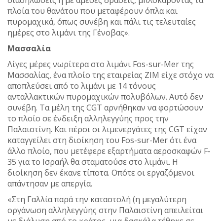
πλοία του θανάτου που μεταφέρουν όπλα και
πυρομαχικά, όπως συνέβη και πάλι τις τελευταίες
ημέρες στο λιμάνι της Γένοβας».
Μασσαλία
Λίγες μέρες νωρίτερα στο λιμάνι Fos-sur-Mer της
Μασσαλίας, ένα πλοίο της εταιρείας ZIM είχε στόχο να
αποπλεύσει από το λιμάνι με 14 τόνους
ανταλλακτικών πυρομαχικών πολυβόλων. Αυτό δεν
συνέβη. Τα μέλη της CGT αρνήθηκαν να φορτώσουν
το πλοίο σε ένδειξη αλληλεγγύης προς την
Παλαιστίνη. Και πέρσι οι λιμενεργάτες της CGT είχαν
καταγγείλει στη διοίκηση του Fos-sur-Mer ότι ένα
άλλο πλοίο, που μετέφερε εξαρτήματα αεροσκαφών F-
35 για το Ισραήλ θα σταματούσε στο λιμάνι. Η
διοίκηση δεν έκανε τίποτα. Οπότε οι εργαζόμενοι
απάντησαν με απεργία.
«Στη Γαλλία παρά την καταστολή (η μεγαλύτερη
οργάνωση αλληλεγγύης στην Παλαιστίνη απειλείται
με διάλυση από το κράτος, μια δασκάλα τέθηκε σε