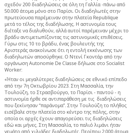
σχεδόν 200 διαδηλώσεις σε όλη τη Γαλλία -πάνω από
50.000 άτομα μόνο στο Παρίσι. Οι διαδηλωτές στην
πρωτεύουσα παρέμειναν στην πλατεία Republique
μετά το τέλος της διαδήλωσης. Η αστυνομία τους
διέταξε να διαλυθούν, αλλά αυτοί παρέμειναν μέχρι το
βράδυ αντιμετωπίζοντας τις αστυνομικές επιθέσεις.
Γύρω στις 10 το βράδυ, ένας βουλευτής της
Αριστεράς ανακοίνωσε ότι η εντολή εκκένωσης των
διαδηλωτών αποσύρθηκε. Ο Ντενί Γκοντάρ από την
οργάνωση Autonomie De Classe δήλωσε στο Socialist
Worker:
«Ήταν οι μεγαλύτερες διαδηλώσεις σε εθνικό επίπεδο
από την 7η Οκτωβρίου 2023. Στη Μασσαλία, την
Τουλούζη, το Στρασβούργο, το Παρίσι - παντού - η
αστυνομία ήρθε σε αντιπαράθεση με τις διαδηλώσεις
που ξεκίνησαν “παράνομα”. Στην Τουλούζη το πλήθος
εισέβαλε στην πλατεία στο κέντρο της πόλης, στην
οποία οι αρχές έχουν απαγορεύσει τις διαδηλώσεις
εδώ και μήνες. Στη Μασσαλία, το παλιό λιμάνι ήταν
γεμάτο από χιλιάδες διαδηλωτές. Περίπου 2.000 άτομα