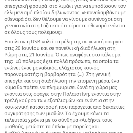
απεργιακή φρουρά στο λιμάνι για να εμποδίσουν τον
ελλιμενισμό πλοίου δηλώνοντας: «Επαναλαμβάνουμε
σθεναρά ότι δεν θέλουμε να γίνουμε συνένοχοι στη
γενοκτονία στη Γάζα και ότι είμαστε σθεναρά ενάντια
σε όλους τους πολέμους».
Επιπλέον η USB καλεί τα μέλη της σε γενική απεργία
στις 20 Ιουνίου και σε πανεθνική διαδήλωση στη
Ρώμη στις 21 Ιουνίου. Όπως αναφέρει στο κάλεσμά
της: «Ο πόλεμος έχει πολλά πρόσωπα, τα οποία τα
ενώνει ένας μοναδικός, ελάχιστος κοινός
παρονομαστής: η βαρβαρότητα. (…) Στη γενική
απεργία και στη διαδήλωση την επομένη μέρα, ένα
κύμα θα πρέπει να πλημμυρίσει ξανά τη χώρα μας
ενάντια στις σφαγές στην Παλαιστίνη, ενάντια στην
τρελή κούρσα των εξοπλισμών και ενάντια στην
κοινωνική καταστροφή που παράγεται από δεκαετίες
συγκράτησης των μισθών. Το έχουμε κάνει τα
τελευταία χρόνια με το σύνθημα «Αυξήστε τους
μισθούς, μειώστε τα όπλα» με πορείες και
διαδηλώσεις ή με άμεσες δράσεις, μπλοκάροντας τα