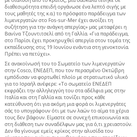
διαθεσιμότητα επειδή οργάνωσε ένα λεπτό σιγής με
τους μαθητές της κ.α.) το πρόσφατο παράδειγμα των
λιμενεργατών στο Fos-sur-Mer έχει ανοίξει τη
συζήτηση για την ανάγκη απεργίας» μας μεταφέρει η
Βανίνα Τζουντιτσελί από τη Γαλλία. «Για παράδειγμα,
στο Παρίσι έχει προκηρυχθεί απεργία στον τομέα της
εκπαίδευσης στις 19 Ιουνίου ενάντια στη γενοκτονία.
Πρέπει να πετύχει».
Σε ανακοίνωσή του το Σωματείο των λιμενεργατών
στην Cosco, ΕΝΕΔΕΠ, που τον περασμένο Οκτώβρη
εμπόδισαν να φορτωθεί πλοίο με στρατιωτικό υλικό
για το Ισραήλ ανέφερε: «Το σωματείο ΕΝΕΔΕΠ
εκφράζει την αλληλεγγύη του στα αδέλφια μας στην
Ιταλία και στη Γαλλία και τονίζει προς κάθε
κατεύθυνση ότι για ακόμη μια φορά οι λιμενεργάτες
σάς το υπογράφουν ότι με των λαών το αίμα τα χέρια
τους δεν βάφουν. Είμαστε σε συνεχή επικοινωνία και
στη διάθεση των συναδέλφων μας για ό,τι χρειαστούν.
Δεν θα γίνουμε εμείς κρίκος στην αλυσίδα του