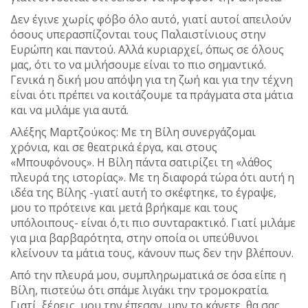
Δεν έγινε χωρίς φόβο όλο αυτό, γιατί αυτοί απειλούν
όσους υπερασπίζονται τους Παλαιστίνιους στην
Ευρώπη και παντού. Αλλά κυριαρχεί, όπως σε όλους
μας, ότι το να μιλήσουμε είναι το πιο σημαντικό.
Γενικά η δική μου απόψη για τη ζωή και για την τέχνη
είναι ότι πρέπει να κοιτάζουμε τα πράγματα στα μάτια
και να μιλάμε για αυτά.
Αλέξης Μαρτζούκος: Με τη Βίλη συνεργάζομαι
χρόνια, και σε θεατρικά έργα, και στους
«Μπουφόνους». Η Βίλη πάντα σατιρίζει τη «λάθος
πλευρά της ιστορίας». Με τη διαφορά τώρα ότι αυτή η
ιδέα της Βίλης -γιατί αυτή το σκέφτηκε, το έγραψε,
μου το πρότεινε και μετά βρήκαμε και τους
υπόλοιπους- είναι ό,τι πιο συνταρακτικό. Γιατί μιλάμε
για μια βαρβαρότητα, στην οποία οι υπεύθυνοι
κλείνουν τα μάτια τους, κάνουν πως δεν την βλέπουν.
Από την πλευρά μου, συμπληρωματικά σε όσα είπε η
Βίλη, πιστεύω ότι σπάμε λιγάκι την τρομοκρατία.
Γιατί, ξέρεις, μου την έπεσαν, μην το κάνετε, θα σας