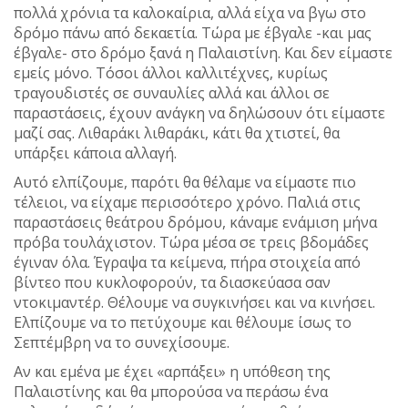
πολλά χρόνια τα καλοκαίρια, αλλά είχα να βγω στο
δρόμο πάνω από δεκαετία. Τώρα με έβγαλε -και μας
έβγαλε- στο δρόμο ξανά η Παλαιστίνη. Και δεν είμαστε
εμείς μόνο. Τόσοι άλλοι καλλιτέχνες, κυρίως
τραγουδιστές σε συναυλίες αλλά και άλλοι σε
παραστάσεις, έχουν ανάγκη να δηλώσουν ότι είμαστε
μαζί σας. Λιθαράκι λιθαράκι, κάτι θα χτιστεί, θα
υπάρξει κάποια αλλαγή.
Αυτό ελπίζουμε, παρότι θα θέλαμε να είμαστε πιο
τέλειοι, να είχαμε περισσότερο χρόνο. Παλιά στις
παραστάσεις θεάτρου δρόμου, κάναμε ενάμιση μήνα
πρόβα τουλάχιστον. Τώρα μέσα σε τρεις βδομάδες
έγιναν όλα. Έγραψα τα κείμενα, πήρα στοιχεία από
βίντεο που κυκλοφορούν, τα διασκεύασα σαν
ντοκιμαντέρ. Θέλουμε να συγκινήσει και να κινήσει.
Ελπίζουμε να το πετύχουμε και θέλουμε ίσως το
Σεπτέμβρη να το συνεχίσουμε.
Αν και εμένα με έχει «αρπάξει» η υπόθεση της
Παλαιστίνης και θα μπορούσα να περάσω ένα