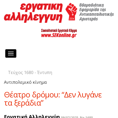
Toggle
navigation
Τεύχος 1680 - Έντυπη
Αντιπολεμικό κίνημα
Θέατρο δρόμου: “Δεν λυγάνε
τα ξεράδια”
Εργατική Αλληλεγγύη
09/07/2025, No 1680