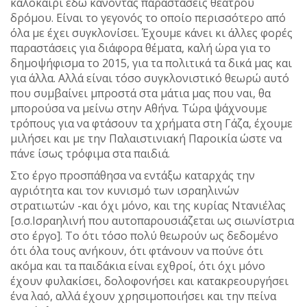
καλοκαίρι εδώ κάνοντας παραστάσεις θεάτρου
δρόμου. Είναι το γεγονός το οποίο περισσότερο από
όλα με έχει συγκλονίσει. Έχουμε κάνει κι άλλες φορές
παραστάσεις για διάφορα θέματα, καλή ώρα για το
δημοψήφισμα το 2015, για τα πολιτικά τα δικά μας και
για άλλα. Αλλά είναι τόσο συγκλονιστικό θεωρώ αυτό
που συμβαίνει μπροστά στα μάτια μας που ναι, θα
μπορούσα να μείνω στην Αθήνα. Τώρα ψάχνουμε
τρόπους για να φτάσουν τα χρήματα στη Γάζα, έχουμε
μιλήσει και με την Παλαιστινιακή Παροικία ώστε να
πάνε ίσως τρόφιμα στα παιδιά.
Στο έργο προσπάθησα να εντάξω καταρχάς την
αγριότητα και τον κυνισμό των ισραηλινών
στρατιωτών -και όχι μόνο, και της κυρίας Ντανιέλας
[σ.σ.Ισραηλινή που αυτοπαρουσιάζεται ως σιωνίστρια
στο έργο]. Το ότι τόσο πολύ θεωρούν ως δεδομένο
ότι όλα τους ανήκουν, ότι φτάνουν να πούνε ότι
ακόμα και τα παιδάκια είναι εχθροί, ότι όχι μόνο
έχουν φυλακίσει, δολοφονήσει και κατακρεουργήσει
ένα λαό, αλλά έχουν χρησιμοποιήσει και την πείνα