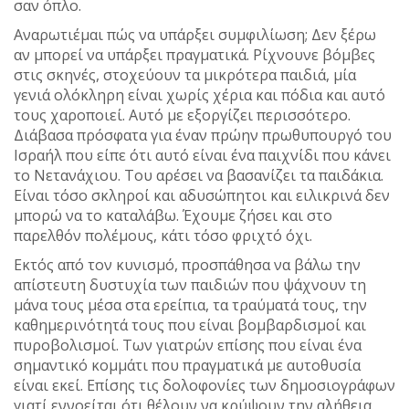
σαν όπλο.
Αναρωτιέμαι πώς να υπάρξει συμφιλίωση; Δεν ξέρω
αν μπορεί να υπάρξει πραγματικά. Ρίχνουνε βόμβες
στις σκηνές, στοχεύουν τα μικρότερα παιδιά, μία
γενιά ολόκληρη είναι χωρίς χέρια και πόδια και αυτό
τους χαροποιεί. Αυτό με εξοργίζει περισσότερο.
Διάβασα πρόσφατα για έναν πρώην πρωθυπουργό του
Ισραήλ που είπε ότι αυτό είναι ένα παιχνίδι που κάνει
το Νετανάχιου. Του αρέσει να βασανίζει τα παιδάκια.
Είναι τόσο σκληροί και αδυσώπητοι και ειλικρινά δεν
μπορώ να το καταλάβω. Έχουμε ζήσει και στο
παρελθόν πολέμους, κάτι τόσο φριχτό όχι.
Εκτός από τον κυνισμό, προσπάθησα να βάλω την
απίστευτη δυστυχία των παιδιών που ψάχνουν τη
μάνα τους μέσα στα ερείπια, τα τραύματά τους, την
καθημερινότητά τους που είναι βομβαρδισμοί και
πυροβολισμοί. Των γιατρών επίσης που είναι ένα
σημαντικό κομμάτι που πραγματικά με αυτοθυσία
είναι εκεί. Επίσης τις δολοφονίες των δημοσιογράφων
γιατί εννοείται ότι θέλουν να κρύψουν την αλήθεια.