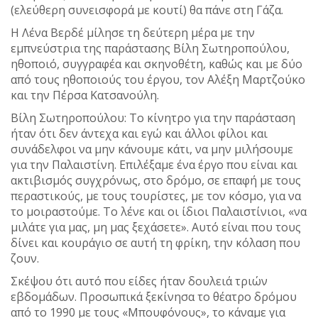
(ελεύθερη συνεισφορά με κουτί) θα πάνε στη Γάζα.
Η Λένα Βερδέ μίλησε τη δεύτερη μέρα με την
εμπνεύστρια της παράστασης Βίλη Σωτηροπούλου,
ηθοποιό, συγγραφέα και σκηνοθέτη, καθώς και με δύο
από τους ηθοποιούς του έργου, τον Αλέξη Μαρτζούκο
και την Πέρσα Κατσανούλη.
Βίλη Σωτηροπούλου: Το κίνητρο για την παράσταση
ήταν ότι δεν άντεχα και εγώ και άλλοι φίλοι και
συνάδελφοι να μην κάνουμε κάτι, να μην μιλήσουμε
για την Παλαιστίνη. Επιλέξαμε ένα έργο που είναι και
ακτιβισμός συγχρόνως, στο δρόμο, σε επαφή με τους
περαστικούς, με τους τουρίστες, με τον κόσμο, για να
το μοιραστούμε. Το λένε και οι ίδιοι Παλαιστίνιοι, «να
μιλάτε για μας, μη μας ξεχάσετε». Αυτό είναι που τους
δίνει και κουράγιο σε αυτή τη φρίκη, την κόλαση που
ζουν.
Σκέψου ότι αυτό που είδες ήταν δουλειά τριών
εβδομάδων. Προσωπικά ξεκίνησα το θέατρο δρόμου
από το 1990 με τους «Μπουφόνους», το κάναμε για