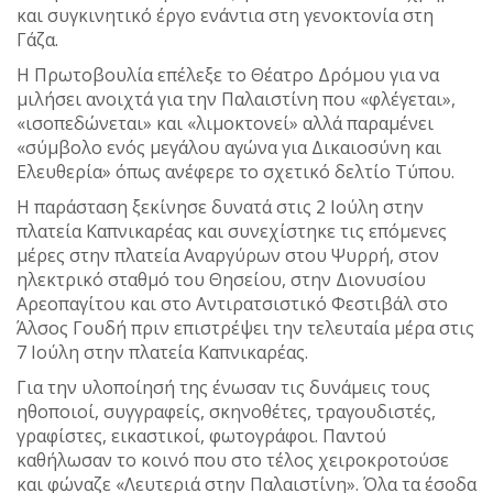
και συγκινητικό έργο ενάντια στη γενοκτονία στη
Γάζα.
Η Πρωτοβουλία επέλεξε το Θέατρο Δρόμου για να
μιλήσει ανοιχτά για την Παλαιστίνη που «φλέγεται»,
«ισοπεδώνεται» και «λιμοκτονεί» αλλά παραμένει
«σύμβολο ενός μεγάλου αγώνα για Δικαιοσύνη και
Ελευθερία» όπως ανέφερε το σχετικό δελτίο Τύπου.
Η παράσταση ξεκίνησε δυνατά στις 2 Ιούλη στην
πλατεία Καπνικαρέας και συνεχίστηκε τις επόμενες
μέρες στην πλατεία Αναργύρων στου Ψυρρή, στον
ηλεκτρικό σταθμό του Θησείου, στην Διονυσίου
Αρεοπαγίτου και στο Αντιρατσιστικό Φεστιβάλ στο
Άλσος Γουδή πριν επιστρέψει την τελευταία μέρα στις
7 Ιούλη στην πλατεία Καπνικαρέας.
Για την υλοποίησή της ένωσαν τις δυνάμεις τους
ηθοποιοί, συγγραφείς, σκηνοθέτες, τραγουδιστές,
γραφίστες, εικαστικοί, φωτογράφοι. Παντού
καθήλωσαν το κοινό που στο τέλος χειροκροτούσε
και φώναζε «Λευτεριά στην Παλαιστίνη». Όλα τα έσοδα