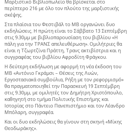
Μαρξιστικό Βιβλιοπωλείο θα βρίσκεται στο
περίπτερο 216 με όλο τον πλούτο της μαρξιστικής
σκέψης.
Στα πλαίσια του Φεστιβάλ το ΜΒ οργανώνει δυο
εκδηλώσεις. Η πρώτη είναι το Σάββατο 13 Σεπτέμβρη
στις 9.30μμ με βιβλιοπαρουσίαση του βιβλίου «Η
πάλη για την ΤΡΑΝΣ απελευθέρωση». Ομιλήτριες θα
είναι η Τζωρτζίνα Πράττη, Τρανς ακτιβίστρια και η
συγγραφέας του βιβλίου Αφροδίτη Φράγκου.
Η δεύτερη εκδήλωση με αφορμή τη νέα έκδοση του
ΜΒ «Αντόνιο Γκράμσι – Θέσεις της Λυών,
Εργοστασιακά συμβούλια, Ρήξη με τον ρεφορμισμό»
θα πραγματοποιηθεί την Παρασκευή 19 Σεπτέμβρη
στις 9.30μμ, με ομιλητές τον Δημήτρη Χριστόπουλο,
καθηγητή στο τμήμα Πολιτικής Επιστήμης και
Ιστορίας στο Πάντειο Πανεπιστήμιο και τον Λέανδρο
Μπόλαρη, συγγραφέα.
Και οι δυο εκδηλώσεις θα γίνουν στη σκηνή «Μίκης
Θεοδωράκης».