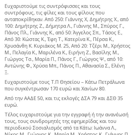
Ευχαριστούμε τις συντρόφισσες και τους
συντρόφους, τις φίλες και τους φίλους που
ανταποκρίθηκαν. Από 250: Γιάννης Χ, Δημήτρης Χ., από
100: Δημήτρης Ζ., Δήμητρα Λ., Γιάννης Μ., Σπύρος Γ.,
Πάνος Πλ., Γιάννης Κ., από 50: Άγγελος Σπ., Τάσος Ε.,
Από 30: Κώστας Κ., Έφη Τ., Κατερίνα Κ., Πέρσα Κ.,
Χρυσάνθη Κ. Κυριάκος Μ. 25, Από 20: Τζέρι Μ., Χρήστος
Μ., Πελαγία Κ., Μαριλένα Κ., Ειρήνη Ζ., Βασίλης Μ.,
Γιώργος Τσ., Μαρία Π., Πάνος Γ., Γιώργος Ψ., από 10:
Αντώνης Φ., Χρύσα Μπ., Πάνος Π., Αθανασία Σ., Ελένη
Ξ.
Ευχαριστούμε τους Τ.Π Θησείου – Κάτω Πετράλωνα
που συγκέντρωσαν 170 ευρώ και Χανίων 80.
Από την ΑΑΔΕ 50, και τις εκλογές ΔΣΑ 79 και ΔΣΘ 35
ευρώ.
Τέλος ευχαριστούμε για την εγγραφή ή την ανανέωσή
τους, τους συνδρομητές της εφημερίδας και του
περιοδικού Σοσιαλισμός από τα Κάτω: Ιωάννα Λ.,
Νίκος Μ., Γιώργος Κ., Μαρία Μ., Χρήστος Κ., Γιάννης Π.,