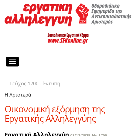
Toggle
navigation
Τεύχος 1700 - Έντυπη
Η Αριστερά
Οικονομική εξόρμηση της
Εργατικής Αλληλεγγύης
Εργατική Αλληλεγγύη
03/12/2025, No 1700