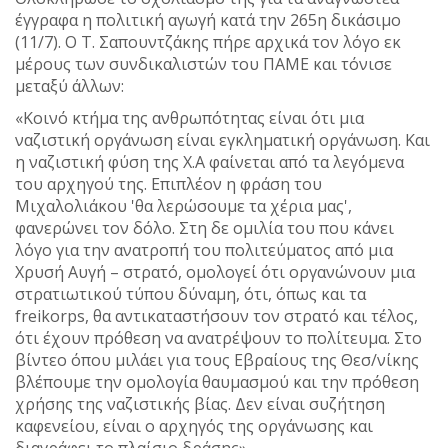
έγγραφα η πολιτική αγωγή κατά την 265η δικάσιμο
(11/7). Ο Τ. Σαπουντζάκης πήρε αρχικά τον λόγο εκ
μέρους των συνδικαλιστών του ΠΑΜΕ και τόνισε
μεταξύ άλλων:
«Κοινό κτήμα της ανθρωπότητας είναι ότι μια
ναζιστική οργάνωση είναι εγκληματική οργάνωση. Και
η ναζιστική φύση της Χ.Α φαίνεται από τα λεγόμενα
του αρχηγού της. Επιπλέον η φράση του
Μιχαλολιάκου 'θα λερώσουμε τα χέρια μας',
φανερώνει τον δόλο. Στη δε ομιλία του που κάνει
λόγο για την ανατροπή του πολιτεύματος από μια
Χρυσή Αυγή – στρατό, ομολογεί ότι οργανώνουν μια
στρατιωτικού τύπου δύναμη, ότι, όπως και τα
freikorps, θα αντικαταστήσουν τον στρατό και τέλος,
ότι έχουν πρόθεση να ανατρέψουν το πολίτευμα. Στο
βίντεο όπου μιλάει για τους Εβραίους της Θεσ/νίκης
βλέπουμε την ομολογία θαυμασμού και την πρόθεση
χρήσης της ναζιστικής βίας. Δεν είναι συζήτηση
καφενείου, είναι ο αρχηγός της οργάνωσης και
διαγράφει το πλαίσιο δράσης».