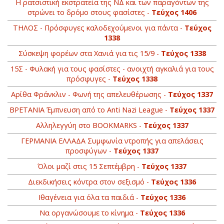
Η ρατσιστική εκστρατεία της ΝΔ και των παραγόντων της
στρώνει το δρόμο στους φασίστες -
Τεύχος 1406
ΤΗΛΟΣ - Πρόσφυγες καλοδεχούμενοι για πάντα -
Τεύχος
1338
Σύσκεψη φορέων στα Χανιά για τις 15/9 -
Τεύχος 1338
15Σ - Φυλακή για τους φασίστες - ανοιχτή αγκαλιά για τους
πρόσφυγες -
Τεύχος 1338
Αρίθα Φράνκλιν - Φωνή της απελευθέρωσης -
Τεύχος 1337
BΡETANIA Έμπνευση από το Anti Nazi League -
Τεύχος 1337
Αλληλεγγύη στο ΒOOKMARKS -
Τεύχος 1337
ΓΕΡΜΑΝΙΑ ΕΛΛΑΔΑ Συμφωνία ντροπής για απελάσεις
προσφύγων -
Τεύχος 1337
Όλοι μαζί στις 15 Σεπτέμβρη -
Τεύχος 1337
Διεκδικήσεις κόντρα στον σεξισμό -
Τεύχος 1336
Ιθαγένεια για όλα τα παιδιά -
Τεύχος 1336
Να οργανώσουμε το κίνημα -
Τεύχος 1336