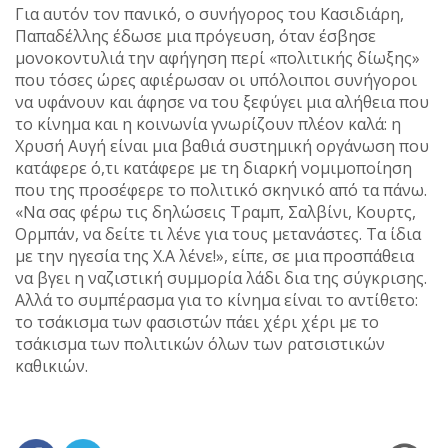
Για αυτόν τον πανικό, ο συνήγορος του Κασιδιάρη,
Παπαδέλλης έδωσε μια πρόγευση, όταν έσβησε
μονοκοντυλιά την αφήγηση περί «πολιτικής δίωξης»
που τόσες ώρες αφιέρωσαν οι υπόλοιποι συνήγοροι
να υφάνουν και άφησε να του ξεφύγει μια αλήθεια που
το κίνημα και η κοινωνία γνωρίζουν πλέον καλά: η
Χρυσή Αυγή είναι μια βαθιά συστημική οργάνωση που
κατάφερε ό,τι κατάφερε με τη διαρκή νομιμοποίηση
που της προσέφερε το πολιτικό σκηνικό από τα πάνω.
«Να σας φέρω τις δηλώσεις Τραμπ, Σαλβίνι, Κουρτς,
Ορμπάν, να δείτε τι λένε για τους μετανάστες. Τα ίδια
με την ηγεσία της Χ.Α λένε!», είπε, σε μια προσπάθεια
να βγει η ναζιστική συμμορία λάδι δια της σύγκρισης.
Αλλά το συμπέρασμα για το κίνημα είναι το αντίθετο:
το τσάκισμα των φασιστών πάει χέρι χέρι με το
τσάκισμα των πολιτικών όλων των ρατσιστικών
καθικιών.