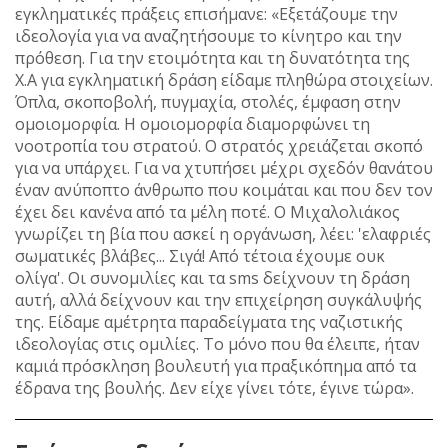
εγκληματικές πράξεις επισήμανε: «Εξετάζουμε την
ιδεολογία για να αναζητήσουμε το κίνητρο και την
πρόθεση. Για την ετοιμότητα και τη δυνατότητα της
Χ.Α για εγκληματική δράση είδαμε πληθώρα στοιχείων.
Όπλα, σκοποβολή, πυγμαχία, στολές, έμφαση στην
ομοιομορφία. Η ομοιομορφία διαμορφώνει τη
νοοτροπία του στρατού. Ο στρατός χρειάζεται σκοπό
για να υπάρχει. Για να χτυπήσει μέχρι σχεδόν θανάτου
έναν ανύποπτο άνθρωπο που κοιμάται και που δεν τον
έχει δει κανένα από τα μέλη ποτέ. Ο Μιχαλολιάκος
γνωρίζει τη βία που ασκεί η οργάνωση, λέει: 'ελαφριές
σωματικές βλάβες... Σιγά! Από τέτοια έχουμε ουκ
ολίγα'. Οι συνομιλίες και τα sms δείχνουν τη δράση
αυτή, αλλά δείχνουν και την επιχείρηση συγκάλυψής
της. Είδαμε αμέτρητα παραδείγματα της ναζιστικής
ιδεολογίας στις ομιλίες. Το μόνο που θα έλειπε, ήταν
καμιά πρόσκληση βουλευτή για πραξικόπημα από τα
έδρανα της βουλής. Δεν είχε γίνει τότε, έγινε τώρα».