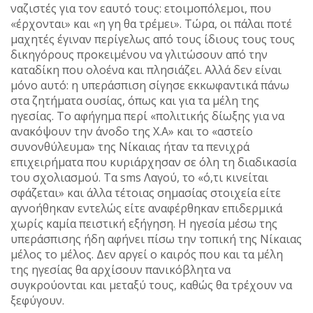
ναζιστές για τον εαυτό τους: ετοιμοπόλεμοι, που
«έρχονται» και «η γη θα τρέμει». Τώρα, οι πάλαι ποτέ
μαχητές έγιναν περίγελως από τους ίδιους τους τους
δικηγόρους προκειμένου να γλιτώσουν από την
καταδίκη που ολοένα και πλησιάζει. Αλλά δεν είναι
μόνο αυτό: η υπεράσπιση σίγησε εκκωφαντικά πάνω
στα ζητήματα ουσίας, όπως και για τα μέλη της
ηγεσίας. Το αφήγημα περί «πολιτικής δίωξης για να
ανακόψουν την άνοδο της Χ.Α» και το «αστείο
συνονθύλευμα» της Νίκαιας ήταν τα πενιχρά
επιχειρήματα που κυριάρχησαν σε όλη τη διαδικασία
του σχολιασμού. Τα sms Λαγού, το «ό,τι κινείται
σφάζεται» και άλλα τέτοιας σημασίας στοιχεία είτε
αγνοήθηκαν εντελώς είτε αναφέρθηκαν επιδερμικά
χωρίς καμία πειστική εξήγηση. Η ηγεσία μέσω της
υπεράσπισης ήδη αφήνει πίσω την τοπική της Νίκαιας
μέλος το μέλος. Δεν αργεί ο καιρός που και τα μέλη
της ηγεσίας θα αρχίσουν πανικόβλητα να
συγκρούονται και μεταξύ τους, καθώς θα τρέχουν να
ξεφύγουν.