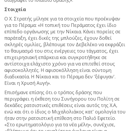
Στοιχεία
Ο Χ. Στρατής μίλησε για τα στοιχεία που προέκυψαν
για το Πέραμα: «Η τοπική του Περάματος έχει ίδιο
επίπεδο οργάνωσης με την Νίκαια. Κάνει πορείες σε
παράταξη, έχει δικές της μπλούζες, έχουν δοθεί
σκληρές ομιλίες, βλέπουμε τον Δεβελέκο να εκφράζει
το θαυμασμό του στις ενέργειες του τάγματος, έχει
επιχειρησιακή επάρκεια και συγκροτήθηκε σε
αντίστοιχα ελάχιστο χρόνο για να επιτεθεί στους
αφισοκολλητές. Η αφισοκόλληση είναι σύντομη
διαδικασία. Η Νίκαια και το Πέραμα δεν 'ξέφυγαν'.
Είναι η Χρυσή Αυγή».
Επισήμανε επίσης ότι ο τρόπος δράσης που
περιγράφει η έκθεση του Συνήγορου του Πολίτη σε
δεκάδες ρατσιστικές επιθέσεις είναι αυτός της Χ.Α,
ενώ και ότι ο ίδιος ο Μιχαλολιάκος κατ' ομολογία του
ήταν στην ρατσιστική επίθεση στο Παλιό Εφετείο.
«Στο ερωτηματολόγιο για τα νέα μέλη», συνέχισε,
«βλέπουμε ότι το μεγαλύτερο έγκλημα είναι η