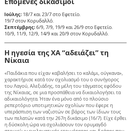
Επόμενες δικάσιμοι
Ιούλης:
18/7 και 23/7 στο Εφετείο.
19/7 στον Κορυδαλλό.
Σεπτέμβρης:
6/9, 7/9, 19/9 και 26/9 στο Εφετείο.
10/9, 11/9, 12/9, 14/9 και 20/9 στον Κορυδαλλό.
Η ηγεσία της ΧΑ “αδειάζει” τη
Νίκαια
«Παιδάκια που είχαν καβαλήσει το καλάμι, ούγκανα»,
χαρακτήρισε κατά τον σχολιασμό του ο συνήγορος
του Λαγού, Αλεξιάδης, τα μέλη του τάγματος εφόδου
της Νίκαιας, σε μια προσπάθεια να δικαιολογήσει τα
αδικαιολόγητα. Ήταν ένα μόνο από το πλούσιο
ρεπερτόριο υποτιμητικών σχολίων που έφερε η
υπεράσπιση των ναζιστών σε βάρος των ίδιων τους
των πελατών κατά την 267η δικάσιμο (16/7). Είχε έρθει
η δύσκολη ώρα να σχολιάσουν τον ορυμαγδό
στοιχείων εγκληματικής ετοιμότητας και δράσης που