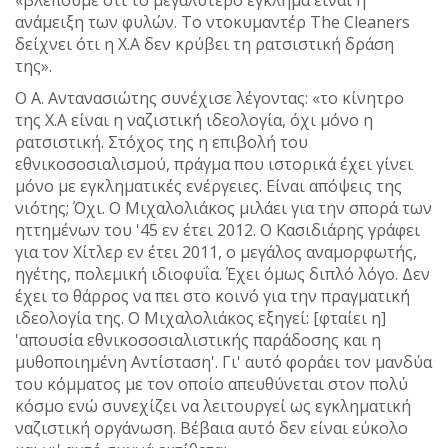
ανάμειξη των φυλών. Το ντοκυμαντέρ The Cleaners
δείχνει ότι η Χ.Α δεν κρύβει τη ρατσιστική δράση
της».
Ο Α. Αντανασιώτης συνέχισε λέγοντας: «το κίνητρο
της Χ.Α είναι η ναζιστική ιδεολογία, όχι μόνο η
ρατσιστική. Στόχος της η επιβολή του
εθνικοσοσιαλισμού, πράγμα που ιστορικά έχει γίνει
μόνο με εγκληματικές ενέργειες. Είναι απόψεις της
νιότης; Όχι. Ο Μιχαλολιάκος μιλάει για την σπορά των
ηττημένων του '45 εν έτει 2012. Ο Κασιδιάρης γράφει
για τον Χίτλερ εν έτει 2011, ο μεγάλος αναμορφωτής,
ηγέτης, πολεμική ιδιοφυΐα. Έχει όμως διπλό λόγο. Δεν
έχει το θάρρος να πει στο κοινό για την πραγματική
ιδεολογία της. Ο Μιχαλολιάκος εξηγεί: [φταίει η]
'απουσία εθνικοσοσιαλιστικής παράδοσης και η
μυθοποιημένη Αντίσταση'. Γι' αυτό φοράει τον μανδύα
του κόμματος με τον οποίο απευθύνεται στον πολύ
κόσμο ενώ συνεχίζει να λειτουργεί ως εγκληματική
ναζιστική οργάνωση. Βέβαια αυτό δεν είναι εύκολο