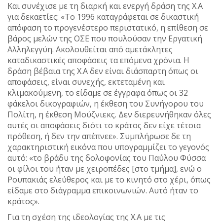
Και συνέχισε με τη διαρκή και ενεργή δράση της Χ.Α
για δεκαετίες: «Το 1996 καταγράφεται σε δικαστική
απόφαση το προγενέστερο περιστατικό, η επίθεση σε
βάρος μελών της ΟΣΕ που πουλούσαν την Εργατική
Αλληλεγγύη. Ακολουθείται από αμετάκλητες
καταδικαστικές αποφάσεις τα επόμενα χρόνια. Η
δράση βέβαια της Χ.Α δεν είναι διάσπαρτη όπως οι
αποφάσεις, είναι συνεχής, εκτεταμένη και
κλιμακούμενη, το είδαμε σε έγγραφα όπως οι 32
φάκελοι δικογραφιών, η έκθεση του Συνήγορου του
Πολίτη, η έκθεση Μούζνιεκς. Δεν διερευνήθηκαν όλες
αυτές οι αποφάσεις διότι το κράτος δεν είχε τέτοια
πρόθεση, ή δεν την απέπνεε». Συμπλήρωσε δε τη
χαρακτηριστική εικόνα που υπογραμμίζει το γεγονός
αυτό: «το βράδυ της δολοφονίας του Παύλου Φύσσα
οι φίλοι του ήταν με χειροπέδες [στο τμήμα], ενώ ο
Ρουπακιάς ελεύθερος και με το κινητό στο χέρι, όπως
είδαμε στο διάγραμμα επικοινωνιών. Αυτό ήταν το
κράτος».
Για τη σχέση της ιδεολογίας της Χ.Α με τις