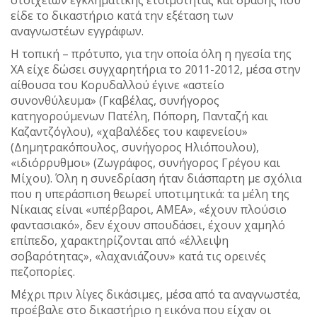
είδε το δικαστήριο κατά την εξέταση των
αναγνωστέων εγγράφων.
Η τοπική – πρότυπο, για την οποία όλη η ηγεσία της
ΧΑ είχε δώσει συγχαρητήρια το 2011-2012, μέσα στην
αίθουσα του Κορυδαλλού έγινε «αστείο
συνονθύλευμα» (Γκαβέλας, συνήγορος
κατηγορούμενων Πατέλη, Πόπορη, Πανταζή και
Καζαντζόγλου), «χαβαλέδες του καφενείου»
(Δημητρακόπουλος, συνήγορος Ηλιόπουλου),
«ιδιόρρυθμοι» (Ζωγράφος, συνήγορος Γρέγου και
Μίχου). Όλη η συνεδρίαση ήταν διάσπαρτη με σχόλια
που η υπεράσπιση θεωρεί υποτιμητικά: τα μέλη της
Νίκαιας είναι «υπέρβαροι, ΑΜΕΑ», «έχουν πλούσιο
φαντασιακό», δεν έχουν σπουδάσει, έχουν χαμηλό
επίπεδο, χαρακτηρίζονται από «έλλειψη
σοβαρότητας», «λαχανιάζουν» κατά τις ορεινές
πεζοπορίες.
Μέχρι πριν λίγες δικάσιμες, μέσα από τα αναγνωστέα,
προέβαλε στο δικαστήριο η εικόνα που είχαν οι