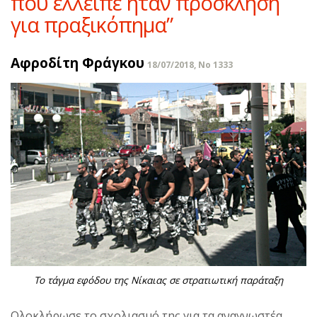
που έλλειπε ήταν πρόσκληση
για πραξικόπημα”
Αφροδίτη Φράγκου
18/07/2018, No 1333
Το τάγμα εφόδου της Νίκαιας σε στρατιωτική παράταξη
Ολοκλήρωσε το σχολιασμό της για τα αναγνωστέα