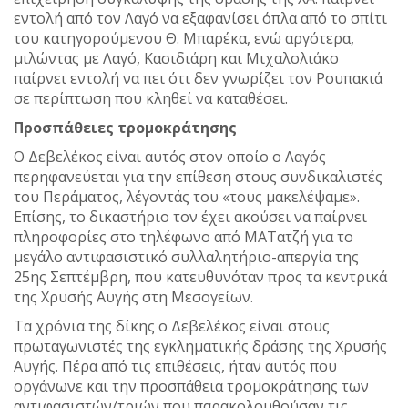
εντολή από τον Λαγό να εξαφανίσει όπλα από το σπίτι
του κατηγορούμενου Θ. Μπαρέκα, ενώ αργότερα,
μιλώντας με Λαγό, Κασιδιάρη και Μιχαλολιάκο
παίρνει εντολή να πει ότι δεν γνωρίζει τον Ρουπακιά
σε περίπτωση που κληθεί να καταθέσει.
Προσπάθειες τρομοκράτησης
Ο Δεβελέκος είναι αυτός στον οποίο ο Λαγός
περηφανεύεται για την επίθεση στους συνδικαλιστές
του Περάματος, λέγοντάς του «τους μακελέψαμε».
Επίσης, το δικαστήριο τον έχει ακούσει να παίρνει
πληροφορίες στο τηλέφωνο από ΜΑΤατζή για το
μεγάλο αντιφασιστικό συλλαλητήριο-απεργία της
25ης Σεπτέμβρη, που κατευθυνόταν προς τα κεντρικά
της Χρυσής Αυγής στη Μεσογείων.
Τα χρόνια της δίκης ο Δεβελέκος είναι στους
πρωταγωνιστές της εγκληματικής δράσης της Χρυσής
Αυγής. Πέρα από τις επιθέσεις, ήταν αυτός που
οργάνωνε και την προσπάθεια τρομοκράτησης των
αντιφασιστών/τριών που παρακολουθούσαν τις