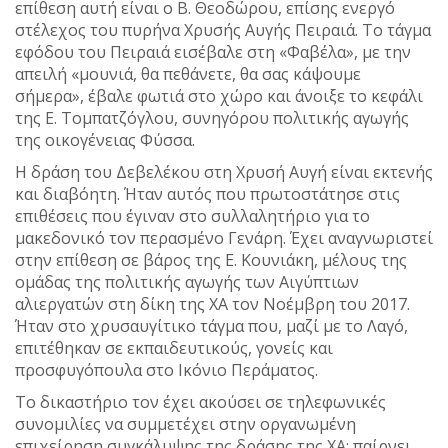
επίθεση αυτή είναι ο Β. Θεοδώρου, επίσης ενεργό
στέλεχος του πυρήνα Χρυσής Αυγής Πειραιά. Το τάγμα
εφόδου του Πειραιά εισέβαλε στη «Φαβέλα», με την
απειλή «μουνιά, θα πεθάνετε, θα σας κάψουμε
σήμερα», έβαλε φωτιά στο χώρο και άνοιξε το κεφάλι
της Ε. Τομπατζόγλου, συνηγόρου πολιτικής αγωγής
της οικογένειας Φύσσα.
Η δράση του Δεβελέκου στη Χρυσή Αυγή είναι εκτενής
και διαβόητη. Ήταν αυτός που πρωτοστάτησε στις
επιθέσεις που έγιναν στο συλλαλητήριο για το
μακεδονικό τον περασμένο Γενάρη. Έχει αναγνωριστεί
στην επίθεση σε βάρος της Ε. Κουνιάκη, μέλους της
ομάδας της πολιτικής αγωγής των Αιγύπτιων
αλιεργατών στη δίκη της ΧΑ τον Νοέμβρη του 2017.
Ήταν στο χρυσαυγίτικο τάγμα που, μαζί με το Λαγό,
επιτέθηκαν σε εκπαιδευτικούς, γονείς και
προσφυγόπουλα στο Ικόνιο Περάματος.
Το δικαστήριο τον έχει ακούσει σε τηλεφωνικές
συνομιλίες να συμμετέχει στην οργανωμένη
επιχείρηση συγκάλυψης της δράσης της ΧΑ: παίρνει