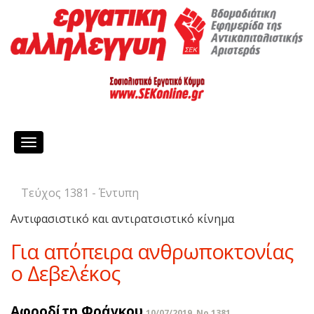
Toggle
navigation
Τεύχος 1381 - Έντυπη
Αντιφασιστικό και αντιρατσιστικό κίνημα
Για απόπειρα ανθρωποκτονίας
ο Δεβελέκος
Αφροδίτη Φράγκου
10/07/2019, No 1381