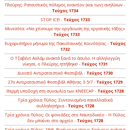
Πλεύρης: Ρατσιστικός πόλεμος εναντίον (και των) ανηλίκων -
Τεύχος 1734
STOP ICE! -
Τεύχος 1733
Μινεσότα: «Να χτίσουμε την οργάνωση της εργατικής τάξης»
-
Τεύχος 1733
Ευχαριστήριο μήνυμα της Πακιστανικής Κοινότητας -
Τεύχος
1732
Ο Τζαβέντ Ασλάμ ανακτά ξανά το άσυλο. Η αλληλεγγύη
νίκησε, ο Πλεύρης ηττήθηκε! -
Τεύχος 1731
Δυνατό Αντιρατσιστικό Φεστιβάλ -
Τεύχος 1730
27ο Αντιρατσιστικό Φεστιβάλ Αθήνας 3-5/7 -
Τεύχος 1729
Θερμή υποδοχή στη συναυλία των KNEECAP -
Τεύχος 1728
Τρία χρόνια Πύλος: Συντονισμένα πανελλαδικά
συλλαλητήρια -
Τεύχος 1728
Τρία χρόνια Πύλος: Οι φονιάδες στο Ναυτοδικείο - Η Πύλος
δεν μπαίνει στο αρχείο -
Τεύχος 1728
Τρία χρόνια Πύλος: 19/6, Βγαίνουμε στους δρόμους ενάντια