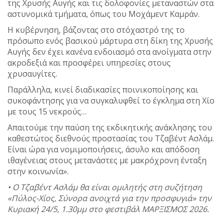
της Χρυσής Αυγής και τις δολοφονίες μεταναστών στα
αστυνομικά τμήματα, όπως του Μοχάμεντ Καμράν.
Η κυβέρνηση, βάζοντας στο στόχαστρό της το
πρόσωπο ενός βασικού μάρτυρα στη δίκη της Χρυσής
Αυγής δεν έχει κανένα ενδοιασμό στα ανοίγματα στην
ακροδεξιά και προσφέρει υπηρεσίες στους
χρυσαυγίτες.
Παράλληλα, κινεί διαδικασίες ποινικοποίησης και
συκοφάντησης για να συγκαλυφθεί το έγκλημα στη Χίο
με τους 15 νεκρούς…
Απαιτούμε την παύση της εκδικητικής ανάκλησης του
καθεστώτος διεθνούς προστασίας του Τζαβέντ Ασλάμ.
Είναι ώρα για νομιμοποιήσεις, άσυλο και απόδοση
ιθαγένειας στους μετανάστες με μακρόχρονη ένταξη
στην κοινωνία».
• O Tζαβέντ Ασλάμ θα είναι ομιλητής στη συζήτηση
«Πύλος-Χίος, Σύνορα ανοιχτά για την προσφυγιά» την
Κυριακή 24/5, 1.30μμ στο φεστιβάλ ΜΑΡΞΙΣΜΟΣ 2026.