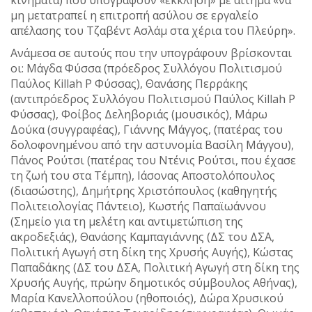
κινήματα) που υπογράφουν «έκκληση» με αίτημα «να
μη μετατραπεί η επιτροπή ασύλου σε εργαλείο
απέλασης του Τζαβέντ Ασλάμ στα χέρια του Πλεύρη».
Ανάμεσα σε αυτούς που την υπογράφουν βρίσκονται
οι: Μάγδα Φύσσα (πρόεδρος Συλλόγου Πολιτισμού
Παύλος Killah P Φύσσας), Θανάσης Περράκης
(αντιπρόεδρος Συλλόγου Πολιτισμού Παύλος Killah P
Φύσσας), Φοίβος Δεληβοριάς (μουσικός), Μάρω
Δούκα (συγγραφέας), Γιάννης Μάγγος, (πατέρας του
δολοφονημένου από την αστυνομία Βασίλη Μάγγου),
Πάνος Ρούτσι (πατέρας του Ντένις Ρούτσι, που έχασε
τη ζωή του στα Τέμπη), Ιάσονας Αποστολόπουλος
(διασώστης), Δημήτρης Χριστόπουλος (καθηγητής
Πολιτειολογίας Πάντειο), Κωστής Παπαϊωάννου
(Σημείο για τη μελέτη και αντιμετώπιση της
ακροδεξιάς), Θανάσης Καμπαγιάννης (ΔΣ του ΔΣΑ,
Πολιτική Αγωγή στη δίκη της Χρυσής Αυγής), Κώστας
Παπαδάκης (ΔΣ του ΔΣΑ, Πολιτική Αγωγή στη δίκη της
Χρυσής Αυγής, πρώην δημοτικός σύμβουλος Αθήνας),
Μαρία Κανελλοπούλου (ηθοποιός), Δώρα Χρυσικού