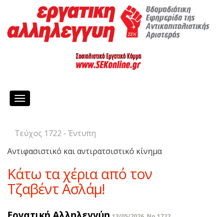
Toggle
navigation
Τεύχος 1722 - Έντυπη
Αντιφασιστικό και αντιρατσιστικό κίνημα
Κάτω τα χέρια από τον
Τζαβέντ Ασλάμ!
Εργατική Αλληλεγγύη
13/05/2026, No 1722