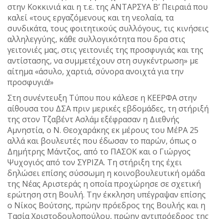
στην Κοκκινιά και η τ.ε. της ΑΝΤΑΡΣΥΑ Β’ Πειραιά που
καλεί «τους εργαζόμενους και τη νεολαία, τα
συνδικάτα, τους φοιτητικούς συλλόγους, τις κινήσεις
αλληλεγγύης, κάθε συλλογικότητα που δρα στις
γειτονιές μας, στις γειτονιές της προσφυγιάς και της
αντίστασης, να συμμετέχουν στη συγκέντρωση» με
αίτημα «άσυλο, χαρτιά, σύνορα ανοιχτά για την
προσφυγιά!»
Στη συνέντευξη Τύπου που κάλεσε η ΚΕΕΡΦΑ στην
αίθουσα του ΔΣΑ πριν μερικές εβδομάδες, τη στήριξή
της στον Τζαβέντ Ασλάμ εξέφρασαν η Διεθνής
Αμνηστία, ο Ν. Θεοχαράκης εκ μέρους του ΜέΡΑ 25
αλλά και βουλευτές που έδωσαν το παρών, όπως ο
Δημήτρης Μάντζος, από το ΠΑΣΟΚ και ο Γιώργος
Ψυχογιός από τον ΣΥΡΙΖΑ. Τη στήριξη της έχει
δηλώσει επίσης σύσσωμη η κοινοβουλευτική ομάδα
της Νέας Αριστεράς η οποία προχώρησε σε σχετική
ερώτηση στη Βουλή. Την έκκληση υπέγραψαν επίσης
ο Νίκος Βούτσης, πρώην πρόεδρος της Βουλής και η
Τασία Χριστοδουλοπούλου, πρώην αντιπρόεδρος της