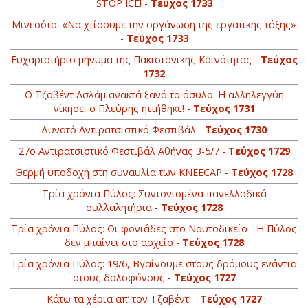
STOP ICE! -
Τεύχος 1733
Μινεσότα: «Να χτίσουμε την οργάνωση της εργατικής τάξης»
-
Τεύχος 1733
Ευχαριστήριο μήνυμα της Πακιστανικής Κοινότητας -
Τεύχος
1732
Ο Τζαβέντ Ασλάμ ανακτά ξανά το άσυλο. Η αλληλεγγύη
νίκησε, ο Πλεύρης ηττήθηκε! -
Τεύχος 1731
Δυνατό Αντιρατσιστικό Φεστιβάλ -
Τεύχος 1730
27ο Αντιρατσιστικό Φεστιβάλ Αθήνας 3-5/7 -
Τεύχος 1729
Θερμή υποδοχή στη συναυλία των KNEECAP -
Τεύχος 1728
Τρία χρόνια Πύλος: Συντονισμένα πανελλαδικά
συλλαλητήρια -
Τεύχος 1728
Τρία χρόνια Πύλος: Οι φονιάδες στο Ναυτοδικείο - Η Πύλος
δεν μπαίνει στο αρχείο -
Τεύχος 1728
Τρία χρόνια Πύλος: 19/6, Βγαίνουμε στους δρόμους ενάντια
στους δολοφόνους -
Τεύχος 1727
Κάτω τα χέρια απ’ τον Τζαβέντ! -
Τεύχος 1727