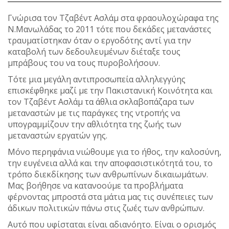
Γνώρισα τον Τζαβέντ Ασλάμ στα φραουλοχώραφα της
Ν.Μανωλάδας το 2011 τότε που δεκάδες μετανάστες
τραυματίστηκαν όταν ο εργοδότης αντί για την
καταβολή των δεδουλευμένων διέταξε τους
μπράβους του να τους πυροβολήσουν.
Τότε μια μεγάλη αντιπροσωπεία αλληλεγγύης
επισκέφθηκε μαζί με την Πακιστανική Κοινότητα και
τον Τζαβέντ Ασλάμ τα άθλια σκλαβοπάζαρα των
μεταναστών με τις παράγκες της ντροπής να
υπογραμμίζουν την αθλιότητα της ζωής των
μεταναστών εργατών γης.
Μόνο περηφάνια νιώθουμε για το ήθος, την καλοσύνη,
την ευγένεια αλλά και την αποφασιστικότητά του, το
τρόπο διεκδίκησης των ανθρωπίνων δικαιωμάτων.
Μας βοήθησε να κατανοούμε τα προβλήματα
φέρνοντας μπροστά στα μάτια μας τις συνέπειες των
άδικων πολιτικών πάνω στις ζωές των ανθρώπων.
Αυτό που υφίσταται είναι αδιανόητο. Είναι ο ορισμός