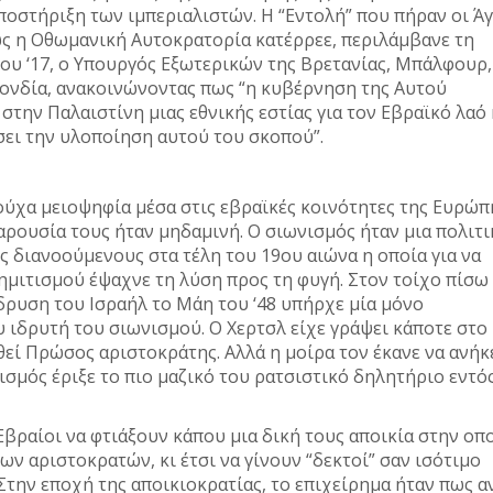
ποστήριξη των ιμπεριαλιστών. Η “Εντολή” που πήραν οι Ά
ώς η Οθωμανική Αυτοκρατορία κατέρρεε, περιλάμβανε τη
υ ‘17, ο Υπουργός Εξωτερικών της Βρετανίας, Μπάλφουρ,
ονδία, ανακοινώνοντας πως “η κυβέρνηση της Αυτού
στην Παλαιστίνη μιας εθνικής εστίας για τον Εβραϊκό λαό 
ήσει την υλοποίηση αυτού του σκοπού”.
ούχα μειοψηφία μέσα στις εβραϊκές κοινότητες της Ευρώπ
αρουσία τους ήταν μηδαμινή. Ο σιωνισμός ήταν μια πολιτι
 διανοούμενους στα τέλη του 19ου αιώνα η οποία για να
ημιτισμού έψαχνε τη λύση προς τη φυγή. Στον τοίχο πίσω
δρυση του Ισραήλ το Μάη του ‘48 υπήρχε μία μόνο
 ιδρυτή του σιωνισμού. Ο Χερτσλ είχε γράψει κάποτε στο
θεί Πρώσος αριστοκράτης. Αλλά η μοίρα τον έκανε να ανήκ
ισμός έριξε το πιο μαζικό του ρατσιστικό δηλητήριο εντό
Εβραίοι να φτιάξουν κάπου μια δική τους αποικία στην οπ
ων αριστοκρατών, κι έτσι να γίνουν “δεκτοί” σαν ισότιμο
Στην εποχή της αποικιοκρατίας, το επιχείρημα ήταν πως α