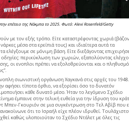
ην επέτειο της Νάκμπα το 2025. Φωτό: Alexi Rosenfeld/Getty
θούν με τον εξής τρόπο. Είτε καταστρέφοντας χωριά (βάζο
νάρκες μέσα στα ερείπιά τους) και ιδιαίτερα αυτά τα
τα ελέγξουμε σε μόνιμη βάση. Είτε διεξάγοντας επιχειρήσ
ς οδηγίες: περικύκλωση των χωριών, εξαπολύοντας ελέγχ
σης, οι ενοπλοι πρέπει να εξολοθρεύονται και ο πληθυσμό
ς”.
ένοπλη σιωνιστική οργάνωση Χαγκανά στις αρχές του 1948
ην αφήσει τίποτα όρθιο, να εξορίσει όσο το δυνατόν
ιμοποιήσει κάθε δυνατό μέσο. Ήταν το λεγόμενο Σχέδιο
κίνημα έμπαινε στην τελική ευθεία για την ίδρυση του κρά
ίντ Μπεν-Γκουριόν σε μια συγκέντρωση στο Τελ Αβίβ που ε
ανακοίνωνε ότι το Ισραήλ είχε πλέον ιδρυθεί. Τουλάχιστο
ωχθεί καθώς υλοποιούταν το Σχέδιο Ντάλετ με όλες τις