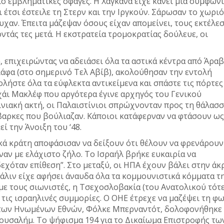
πιο εμβληματικές σφαγές. Η Χαγκανά είχε κάνει μια συμφωνί
 έτσι έστειλε τη Στερν και την Ιργκούν. Σάρωσαν το χωριό
χαν. Έπειτα μάζεψαν όσους είχαν απομείνει, τους εκτέλε
ντάς τες μετά. Η εκστρατεία τρομοκρατίας δούλευε, οι
, επιχειρώντας να αδειάσει όλα τα αστικά κέντρα από Άραβ
ιάφα (στο σημερινό Τελ Αβίβ), ακολούθησαν την εντολή
ήστε όλα τα εύφλεκτα αντικείμενα και σπάστε τις πόρτες
χάι Μακλέφ που αργότερα έγινε αρχηγός του Γενικού
τινιακή ακτή, οι Παλαιστίνιοι σπρώχνονταν προς τη θάλασσ
αρκες που βούλιαζαν. Κάποιοι κατάφερναν να φτάσουν ως
ί την Άνοιξη του ‘48.
κά κράτη αποφάσισαν να δείξουν ότι θέλουν να φρενάρουν
ναν με ελάχιστο ζήλο. Το Ισραήλ βρήκε ευκαιρία να
χόταν επίθεση”. Στο μεταξύ, οι ΗΠΑ έχουν βάλει στην άκ
τάλιν είχε αφήσει άναυδα όλα τα κομμουνιστικά κόμματα τ
με τους σιωνιστές, η Τσεχοσλοβακία (του Ανατολικού τότ
τις ισραηλινές συμμορίες. Ο ΟΗΕ έτρεχε να μαζέψει τη φω
 των Ηνωμένων Εθνών, Φόλκε Μπερναντότ, δολοφονήθηκε
ρουσαλήμ. Το ψήφισμα 194 για το Δικαίωμα Επιστροφής τω