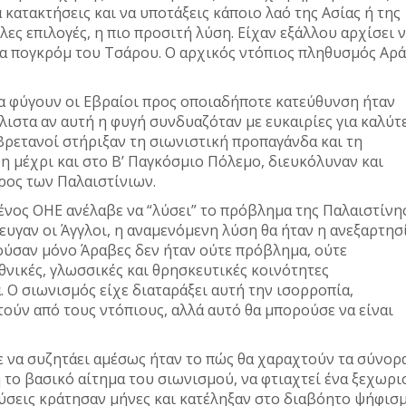
 κατακτήσεις και να υποτάξεις κάποιο λαό της Ασίας ή της
λες επιλογές, η πιο προσιτή λύση. Είχαν εξάλλου αρχίσει 
τα πογκρόμ του Τσάρου. Ο αρχικός ντόπιος πληθυσμός Αρ
να φύγουν οι Εβραίοι προς οποιαδήποτε κατεύθυνση ήταν
άλιστα αν αυτή η φυγή συνδυαζόταν με ευκαιρίες για καλύτ
Βρετανοί στήριξαν τη σιωνιστική προπαγάνδα και τη
η μέχρι και στο Β’ Παγκόσμιο Πόλεμο, διευκόλυναν και
άρος των Παλαιστίνιων.
νος ΟΗΕ ανέλαβε να “λύσει” το πρόβλημα της Παλαιστίνης
ευγαν οι Άγγλοι, η αναμενόμενη λύση θα ήταν η ανεξαρτησ
 ζούσαν μόνο Άραβες δεν ήταν ούτε πρόβλημα, ούτε
θνικές, γλωσσικές και θρησκευτικές κοινότητες
 Ο σιωνισμός είχε διαταράξει αυτή την ισορροπία,
ούν από τους ντόπιους, αλλά αυτό θα μπορούσε να είναι
 να συζητάει αμέσως ήταν το πώς θα χαραχτούν τα σύνορ
το βασικό αίτημα του σιωνισμού, να φτιαχτεί ένα ξεχωρι
εύσεις κράτησαν μήνες και κατέληξαν στο διαβόητο ψήφισ