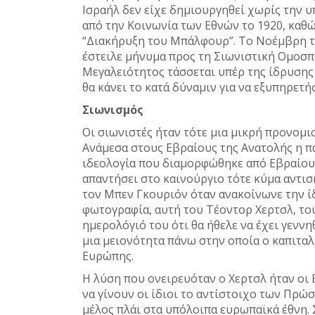
Ισραήλ δεν είχε δημιουργηθεί χωρίς την υ
από την Κοινωνία των Εθνών το 1920, καθ
“Διακήρυξη του Μπάλφουρ”. Το Νοέμβρη το
έστειλε μήνυμα προς τη Σιωνιστική Ομοσπ
Μεγαλειότητος τάσσεται υπέρ της ίδρυσης 
θα κάνει το κατά δύναμιν για να εξυπηρετ
Σιωνισμός
Οι σιωνιστές ήταν τότε μια μικρή προνομι
Ανάμεσα στους Εβραίους της Ανατολής η π
ιδεολογία που διαμορφώθηκε από Εβραίους
απαντήσει στο καινούργιο τότε κύμα αντισ
τον Μπεν Γκουριόν όταν ανακοίνωνε την ί
φωτογραφία, αυτή του Τέοντορ Χερτσλ, του
ημερολόγιό του ότι θα ήθελε να έχει γεννη
μια μειονότητα πάνω στην οποία ο καπιταλ
Ευρώπης.
Η λύση που ονειρευόταν ο Χερτσλ ήταν οι 
να γίνουν οι ίδιοι το αντίστοιχο των Πρώσ
μέλος πλάι στα υπόλοιπα ευρωπαϊκά έθνη. 