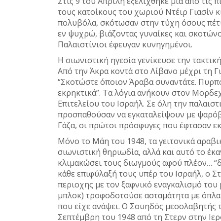
Στις 9 του Απρίλη εξελίχθηκε μία από τις 
τους κατοίκους του χωριού Ντέιρ Γιασίν κι
πολυβόλα, σκότωσαν στην τύχη όσους πέτυ
εν ψυχρώ, βιάζοντας γυναίκες και σκοτώνο
Παλαιστίνιοι έφευγαν κυνηγημένοι.
Η σιωνιστική ηγεσία γενίκευσε την τακτική
Από την Άκρα κοντά στο Λίβανο μέχρι τη Γ
“Σκοτώστε όποιον Άραβα συναντάτε. Πυρπολ
εκρηκτικά”. Τα λόγια ανήκουν στον Μορδε
Επιτελείου του Ισραήλ. Σε όλη την παλαισ
προσπαθούσαν να εγκαταλείψουν με ψαρόβ
Γάζα, οι πρώτοι πρόσφυγες που έφτασαν εκε
Μόνο το Μάη του 1948, τα γειτονικά αραβι
σιωνιστική θηριωδία, αλλά και αυτό το έκα
κλιμακώσει τους διωγμούς αφού πλέον… “δε
κάθε επιφύλαξή τους υπέρ του Ισραήλ, ο Σ
περιοχης με τον ξαφνικό εναγκαλισμό του 
μπλοκ) τροφοδοτούσε ασταμάτητα με όπλα 
που είχε ανάψει. Ο Σουηδός μεσολαβητής
Σεπτέμβρη του 1948 από τη Στερν στην Ιε