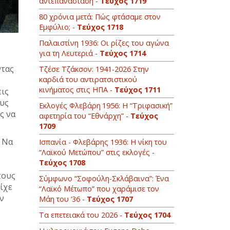
αντεπανάσταση -
Τεύχος 1719
80 χρόνια μετά: Πώς φτάσαμε στον
Εμφύλιo; -
Τεύχος 1718
Παλαιστίνη 1936: Οι ρίζες του αγώνα
για τη Λευτεριά -
Τεύχος 1714
ντας
Τζέσε Τζάκσον: 1941-2026 Στην
καρδιά του αντιρατσιστικού
κινήματος στις ΗΠΑ -
Τεύχος 1711
εις
ους
Εκλογές Φλεβάρη 1956: Η “Τριφασική”
ς να
αφετηρία του “Εθνάρχη” -
Τεύχος
1709
. Να
Ισπανία - Φλεβάρης 1936: Η νίκη του
“Λαϊκού Μετώπου” στις εκλογές -
Τεύχος 1708
τους
Σύμφωνο “Σοφούλη-Σκλάβαινα”: Ένα
ίχε
“Λαϊκό Μέτωπο” που χαράμισε τον
ν
Μάη του ‘36 -
Τεύχος 1707
Τα επετειακά του 2026 -
Τεύχος 1704