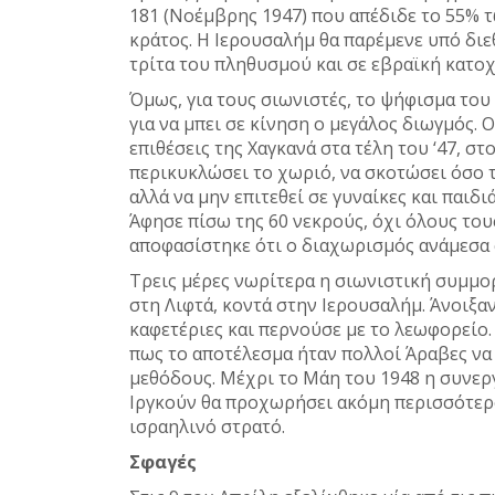
181 (Νοέμβρης 1947) που απέδιδε το 55% 
κράτος. Η Ιερουσαλήμ θα παρέμενε υπό διε
τρίτα του πληθυσμού και σε εβραϊκή κατοχ
Όμως, για τους σιωνιστές, το ψήφισμα το
για να μπει σε κίνηση ο μεγάλος διωγμός. 
επιθέσεις της Χαγκανά στα τέλη του ‘47, σ
περικυκλώσει το χωριό, να σκοτώσει όσο 
αλλά να μην επιτεθεί σε γυναίκες και παιδι
Άφησε πίσω της 60 νεκρούς, όχι όλους το
αποφασίστηκε ότι ο διαχωρισμός ανάμεσα σ
Τρεις μέρες νωρίτερα η σιωνιστική συμμο
στη Λιφτά, κοντά στην Ιερουσαλήμ. Άνοιξ
καφετέριες και περνούσε με το λεωφορείο.
πως το αποτέλεσμα ήταν πολλοί Άραβες να 
μεθόδους. Μέχρι το Μάη του 1948 η συνεργ
Ιργκούν θα προχωρήσει ακόμη περισσότερο.
ισραηλινό στρατό.
Σφαγές