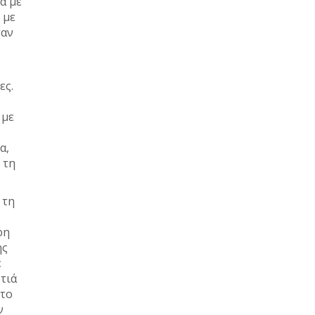
α με
 με
σαν
ες.
 με
α,
 τη
 τη
ρη
ης
ε
τιά
 το
ν