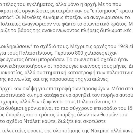
 τέλος του εγκλήματος, αλλά μόνο η αρχή. Με το που
οκρατικές οργανώσεις μετατράπηκαν σε “επίσημους” κρατι
τρατός”. Οι Μεγάλες Δυνάμεις έτρεξαν να αναγνωρίσουν το
Πολιτείες αναγνώρισαν ντε φάκτο το σιωνιστικό κράτος. 
έριξε το βάρος της ανακοινώνοντας πλήρεις διπλωματικές
λοκληρώσουν” το σχέδιό τους. Μέχρι τις αρχές του 1949 ε
για τους Παλαιστίνιους. Περίπου 800 χιλιάδες είχαν
ταφεύγοντας όπου μπορούσαν. Το σιωνιστικό σχέδιο ήταν
 συνειδητοποιήσουν οι πρόσφυγες εκείνους τους μήνες. Δ
μοκρατίας, αλλά συστηματική καταστροφή των παλαιστινι
ς κοινωνίας και της παρουσίας της για αιώνες.
υπάρχει καν σκέψη για επιστροφή των προσφύγων. Μέσα στα
λαιστινιακό κίνημα κατάφερε να αρνηθεί τον πυρήνα αυτού
α χωριά, αλλά δεν εξαφάνισε τους Παλαιστίνιους. Ο
ία δυόμισι χρόνια είναι το πιο σύγχρονο επεισόδιο του ίδ
γος ύπαρξης και ο τρόπος ύπαρξης όλων των θεσμών του
 το σχέδιο Ντάλετ: κάψτε, διώξτε και σκοτώστε.
ς τελευταίες φάσεις της υλοποίησης της Νάκμπα, αλλά καν