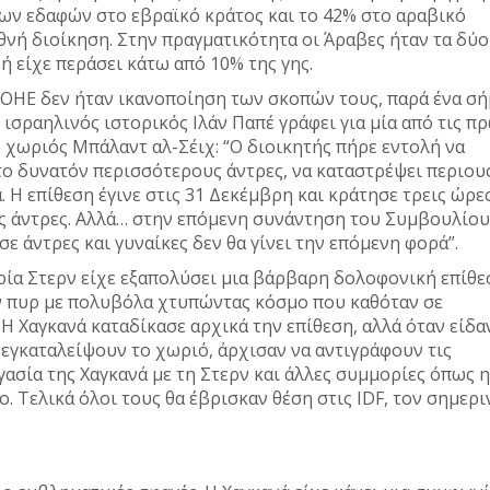
των εδαφών στο εβραϊκό κράτος και το 42% στο αραβικό
θνή διοίκηση. Στην πραγματικότητα οι Άραβες ήταν τα δύο
ή είχε περάσει κάτω από 10% της γης.
υ ΟΗΕ δεν ήταν ικανοποίηση των σκοπών τους, παρά ένα σ
Ο ισραηλινός ιστορικός Ιλάν Παπέ γράφει για μία από τις π
το χωριός Μπάλαντ αλ-Σέιχ: “Ο διοικητής πήρε εντολή να
το δυνατόν περισσότερους άντρες, να καταστρέψει περιου
ά. Η επίθεση έγινε στις 31 Δεκέμβρη και κράτησε τρεις ώρες
υς άντρες. Αλλά… στην επόμενη συνάντηση του Συμβουλίου
ε άντρες και γυναίκες δεν θα γίνει την επόμενη φορά”.
ρία Στερν είχε εξαπολύσει μια βάρβαρη δολοφονική επίθε
αν πυρ με πολυβόλα χτυπώντας κόσμο που καθόταν σε
 Η Χαγκανά καταδίκασε αρχικά την επίθεση, αλλά όταν είδα
εγκαταλείψουν το χωριό, άρχισαν να αντιγράφουν τις
ασία της Χαγκανά με τη Στερν και άλλες συμμορίες όπως η
 Τελικά όλοι τους θα έβρισκαν θέση στις IDF, τον σημερι