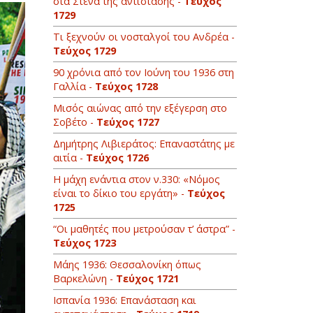
στα Στενά της αντίστασης -
Τεύχος
1729
Τι ξεχνούν οι νοσταλγοί του Ανδρέα -
Τεύχος 1729
90 χρόνια από τον Ιούνη του 1936 στη
Γαλλία -
Τεύχος 1728
Mισός αιώνας από την εξέγερση στο
Σοβέτο -
Τεύχος 1727
Δημήτρης Λιβιεράτος: Επαναστάτης με
αιτία -
Τεύχος 1726
Η μάχη ενάντια στον ν.330: «Νόμος
είναι το δίκιο του εργάτη» -
Τεύχος
1725
“Οι μαθητές που μετρούσαν τ’ άστρα” -
Τεύχος 1723
Μάης 1936: Θεσσαλονίκη όπως
Βαρκελώνη -
Τεύχος 1721
Ισπανία 1936: Επανάσταση και