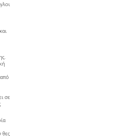
γγλοι
και
ης.
κή
 από
ει σε
ς
οία
ν θες