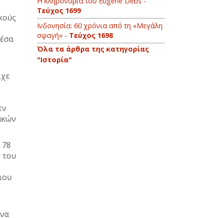
Η κληρονομιά του Eugene Debs -
Τεύχος 1699
κούς
Ινδονησία: 60 χρόνια από τη «Μεγάλη
σφαγή» -
Τεύχος 1698
Μέσα
Όλα τα άρθρα της κατηγορίας
"Ιστορία"
ίχε
εν
ακών
 78
 του
ιου
ένα