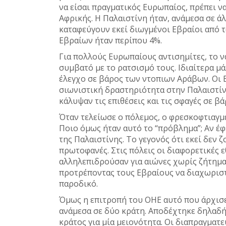
να είσαι πραγματικός Ευρωπαίος, πρέπει να
Αφρικής. Η Παλαιστίνη ήταν, ανάμεσα σε άλ
καταφεύγουν εκεί διωγμένοι Εβραίοι από 
Εβραίων ήταν περίπου 4%.
Για πολλούς Ευρωπαίους αντισημίτες, το 
συμβατό με το ρατσισμό τους. Ιδιαίτερα μ
έλεγχο σε βάρος των ντοπιων Αράβων. Οι 
σιωνιστική δραστηριότητα στην Παλαιστίν
κάλυψαν τις επιθέσεις και τις σφαγές σε β
Όταν τελείωσε ο πόλεμος, ο φρεσκοφτιαγμέ
Ποιο όμως ήταν αυτό το “πρόβλημα”; Αν έφ
της Παλαιστίνης. Το γεγονός ότι εκεί δεν
πρωτοφανές. Στις πόλεις οι διαφορετικές ε
αλληλεπιδρούσαν για αιώνες χωρίς ζήτημα.
προτρέποντας τους Εβραίους να διαχωριστ
παροδικό.
Όμως η επιτροπή του ΟΗΕ αυτό που άρχισε
ανάμεσα σε δύο κράτη. Αποδέχτηκε δηλαδή 
κράτος για μία μειονότητα. Οι διαπραγματ