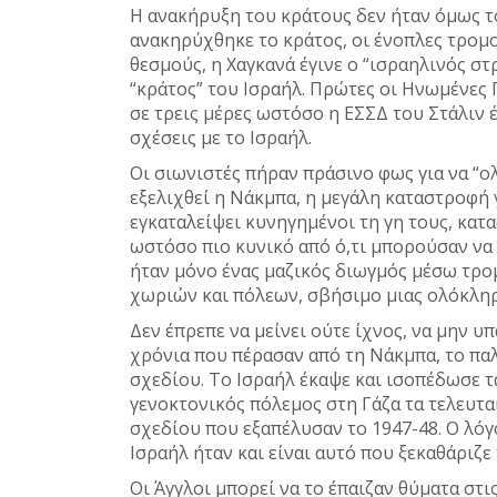
Η ανακήρυξη του κράτους δεν ήταν όμως το
ανακηρύχθηκε το κράτος, οι ένοπλες τρομ
θεσμούς, η Χαγκανά έγινε ο “ισραηλινός σ
“κράτος” του Ισραήλ. Πρώτες οι Ηνωμένες 
σε τρεις μέρες ωστόσο η ΕΣΣΔ του Στάλιν 
σχέσεις με το Ισραήλ.
Οι σιωνιστές πήραν πράσινο φως για να “ο
εξελιχθεί η Νάκμπα, η μεγάλη καταστροφή 
εγκαταλείψει κυνηγημένοι τη γη τους, κα
ωστόσο πιο κυνικό από ό,τι μπορούσαν να
ήταν μόνο ένας μαζικός διωγμός μέσω τρο
χωριών και πόλεων, σβήσιμο μιας ολόκληρη
Δεν έπρεπε να μείνει ούτε ίχνος, να μην 
χρόνια που πέρασαν από τη Νάκμπα, το πα
σχεδίου. Το Ισραήλ έκαψε και ισοπέδωσε τ
γενοκτονικός πόλεμος στη Γάζα τα τελευτα
σχεδίου που εξαπέλυσαν το 1947-48. Ο λό
Ισραήλ ήταν και είναι αυτό που ξεκαθάριζε
Οι Άγγλοι μπορεί να το έπαιζαν θύματα στι