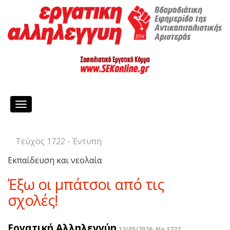
Toggle
navigation
Τεύχος 1722 - Έντυπη
Εκπαίδευση και νεολαία
Έξω οι μπάτσοι από τις
σχολές!
Εργατική Αλληλεγγύη
13/05/2026, No 1722