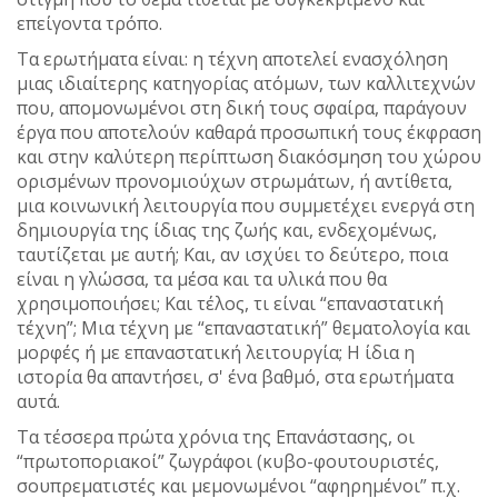
επείγοντα τρόπο.
Τα ερωτήματα είναι: η τέχνη αποτελεί ενασχόληση
μιας ιδιαίτερης κατηγορίας ατόμων, των καλλιτεχνών
που, απομονωμένοι στη δική τους σφαίρα, παράγουν
έργα που αποτελούν καθαρά προσωπική τους έκφραση
και στην καλύτερη περίπτωση διακόσμηση του χώρου
ορισμένων προνομιούχων στρωμάτων, ή αντίθετα,
μια κοινωνική λειτουργία που συμμετέχει ενεργά στη
δημιουργία της ίδιας της ζωής και, ενδεχομένως,
ταυτίζεται με αυτή; Και, αν ισχύει το δεύτερο, ποια
είναι η γλώσσα, τα μέσα και τα υλικά που θα
χρησιμοποιήσει; Και τέλος, τι είναι “επαναστατική
τέχνη”; Μια τέχνη με “επαναστατική” θεματολογία και
μορφές ή με επαναστατική λειτουργία; Η ίδια η
ιστορία θα απαντήσει, σ' ένα βαθμό, στα ερωτήματα
αυτά.
Τα τέσσερα πρώτα χρόνια της Επανάστασης, οι
“πρωτοποριακοί” ζωγράφοι (κυβο-φουτουριστές,
σουπρεματιστές και μεμονωμένοι “αφηρημένοι” π.χ.