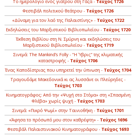
Το ημερολόγιο ενός γιατρού στη Γάζα -
Τεύχος 1726
Φεστιβάλ πολιτικού θεάτρου -
Τεύχος 1726
«Δύναμη για τον λαό της Παλαιστίνης» -
Τεύχος 1722
Εκδηλώσεις του Μαρξιστικού Βιβλιοπωλείου -
Τεύχος 1720
Έκθεση Βιβλίου στη Ν. Σμύρνη και εκδηλώσεις του
Μαρξιστικού Βιβλιοπωλείου -
Τεύχος 1719
Σινεμά: The Mankind’s Folly - “Η Ύβρις” της κλιματικής
καταστροφής -
Τεύχος 1706
Ένας Καποδίστριας που υπηρετεί την ύπνωση -
Τεύχος 1704
Τραγουδάμε Μακεδονικά κι ας λυσσάνε οι Πλεύρηδες -
Τεύχος 1703
Κινηματογράφος: Από την «Ψυχή στο Στόμα» στη «Σπασμένη
Φλέβα» χωρίς ψυχή -
Τεύχος 1703
Σινεμά: «Πικρό Ψωμί» στην Ταινιοθήκη -
Τεύχος 1701
«Άφησα το πρόσωπό μου στον καθρέφτη» -
Τεύχος 1696
Φεστιβάλ Παλαιστινιακού Κινηματογράφου -
Τεύχος 1693