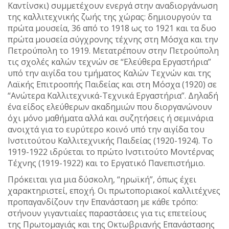
Καντίνσκι) συμμετέχουν ενεργά στην αναδιοργάνωση
της καλλιτεχνικής ζωής της χώρας: δημιουργούν τα
πρώτα μουσεία, 36 από το 1918 ως το 1921 και τα δυο
πρώτα μουσεία σύγχρονης τέχνης στη Μόσχα και την
Πετρούπολη το 1919. Μετατρέπουν στην Πετρούπολη
τις σχολές καλών τεχνών σε “Ελεύθερα Εργαστήρια”
υπό την αιγίδα του τμήματος Καλών Τεχνών και της
Λαϊκής Επιτροοπής Παιδείας και στη Μόσχα (1920) σε
“Ανώτερα Καλλιτεχνικά-Τεχνικά Εργαστήρια”. Δηλαδή
ένα είδος ελεύθερων ακαδημιών που διοργανώνουν
όχι μόνο μαθήματα αλλά και συζητήσεις ή σεμινάρια
ανοιχτά για το ευρύτερο κοινό υπό την αιγίδα του
Ινστιτούτου Καλλιτεχνικής Παιδείας (1920-1924). Το
1919-1922 ιδρύεται το πρώτο Ινστιτούτο Μοντέρνας
Τέχνης (1919-1922) και το Εργατικό Πανεπιστήμιο.
Πρόκειται για μια δύσκολη, “ηρωϊκή”, όπως έχει
χαρακτηριστεί, εποχή. Οι πρωτοποριακοί καλλιτέχνες
προπαγανδίζουν την Επανάσταση με κάθε τρόπο:
στήνουν γιγαντιαίες παραστάσεις για τις επετείους
της Πρωτομαγιάς και της Οκτωβριανής Επανάστασης