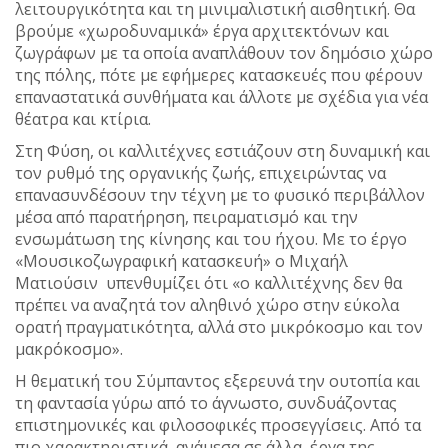
λειτουργικότητα και τη μινιμαλιστική αισθητική. Θα
βρούμε «χωροδυναμικά» έργα αρχιτεκτόνων και
ζωγράφων με τα οποία αναπλάθουν τον δημόσιο χώρο
της πόλης, πότε με εφήμερες κατασκευές που φέρουν
επαναστατικά συνθήματα και άλλοτε με σχέδια για νέα
θέατρα και κτίρια.
Στη Φύση, οι καλλιτέχνες εστιάζουν στη δυναμική και
τον ρυθμό της οργανικής ζωής, επιχειρώντας να
επανασυνδέσουν την τέχνη με το φυσικό περιβάλλον
μέσα από παρατήρηση, πειραματισμό και την
ενσωμάτωση της κίνησης και του ήχου. Με το έργο
«Μουσικοζωγραφική κατασκευή» ο Μιχαήλ
Ματιούσιν υπενθυμίζει ότι «ο καλλιτέχνης δεν θα
πρέπει να αναζητά τον αληθινό χώρο στην εύκολα
ορατή πραγματικότητα, αλλά στο μικρόκοσμο και τον
μακρόκοσμο».
Η θεματική του Σύμπαντος εξερευνά την ουτοπία και
τη φαντασία γύρω από το άγνωστο, συνδυάζοντας
επιστημονικές και φιλοσοφικές προσεγγίσεις. Από τα
πιο χαρακτηριστικά, ανάμεσα σε άλλα, έργα της