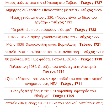
Mισός αιώνας από την εξέγερση στο Σοβέτο -
Τεύχος 1727
Δημήτρης Λιβιεράτος: Επαναστάτης με αιτία -
Τεύχος 1726
Η μάχη ενάντια στον ν.330: «Νόμος είναι το δίκιο του
εργάτη» -
Τεύχος 1725
“Οι μαθητές που μετρούσαν τ’ άστρα” -
Τεύχος 1723
1948-2026 - Διαρκής γενοκτονική Νάκμπα -
Τεύχος 1722
Μάης 1936: Θεσσαλονίκη όπως Βαρκελώνη -
Τεύχος 1721
Ισπανία 1936: Επανάσταση και αντεπανάσταση -
Τεύχος 1719
80 χρόνια μετά: Πώς φτάσαμε στον Εμφύλιo; -
Τεύχος 1718
Παλαιστίνη 1936: Οι ρίζες του αγώνα για τη Λευτεριά -
Τεύχος 1714
Τζέσε Τζάκσον: 1941-2026 Στην καρδιά του αντιρατσιστικού
κινήματος στις ΗΠΑ -
Τεύχος 1711
Εκλογές Φλεβάρη 1956: Η “Τριφασική” αφετηρία του
“Εθνάρχη” -
Τεύχος 1709
Ισπανία - Φλεβάρης 1936: Η νίκη του “Λαϊκού Μετώπου” στις