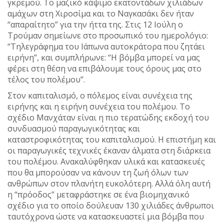
γκρεμού. Το μαζικό κάψιμο εκατοντάδων χιλιάδων
αμάχων στη Χιροσίμα και το Ναγκασάκι δεν ήταν
“απαραίτητο” για την ήττα της. Στις 12 Ιούλη ο
Τρούμαν σημείωνε στο προσωπικό του ημερολόγιο:
“Τηλεγράφημα του Ιάπωνα αυτοκράτορα που ζητάει
ειρήνη”, και συμπλήρωνε: “Η βόμβα μπορεί να μας
φέρει στη θέση να επιβάλουμε τους όρους μας στο
τέλος του πολέμου”.
Στον καπιταλισμό, ο πόλεμος είναι συνέχεια της
ειρήνης και η ειρήνη συνέχεια του πολέμου. Το
σχέδιο Μανχάταν είναι η πιο τερατώδης εκδοχή του
συνδυασμού παραγωγικότητας και
καταστροφικότητας του καπιταλισμού. Η επιστήμη και
οι παραγωγικές τεχνικές έκαναν άλματα στη διάρκεια
του πολέμου. Ανακαλύφθηκαν υλικά και κατασκευές
που θα μπορούσαν να κάνουν τη ζωή όλων των
ανθρώπων στον πλανήτη ευκολότερη. Αλλά όλη αυτή
η “πρόοδος” μεταφράστηκε σε ένα βιομηχανικό
σχέδιο για το οποίο δούλευαν 130 χιλιάδες άνθρωποι
ταυτόχρονα ώστε να κατασκευαστεί μια βόμβα που