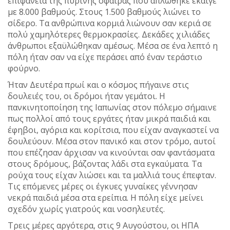
επιφάνεια της πύρινης σφαίρας που απλώθηκε έκαιγε
με 8.000 βαθμούς. Στους 1.500 βαθμούς λιώνει το
σίδερο. Τα ανθρώπινα κορμιά λιώνουν σαν κεριά σε
πολύ χαμηλότερες θερμοκρασίες. Δεκάδες χιλιάδες
άνθρωποι εξαϋλώθηκαν αμέσως. Μέσα σε ένα λεπτό η
πόλη ήταν σαν να είχε περάσει από έναν τεράστιο
φούρνο.
Ήταν Δευτέρα πρωί και ο κόσμος πήγαινε στις
δουλειές του, οι δρόμοι ήταν γεμάτοι. Η
πανκινητοποίηση της Ιαπωνίας στον πόλεμο σήμαινε
πως πολλοί από τους εργάτες ήταν μικρά παιδιά και
έφηβοι, αγόρια και κορίτσια, που είχαν αναγκαστεί να
δουλεύουν. Μέσα στον πανικό και στον τρόμο, αυτοί
που επέζησαν άρχισαν να κινούνται σαν φαντάσματα
στους δρόμους, βάζοντας λάδι στα εγκαύματα. Τα
ρούχα τους είχαν λιώσει και τα μαλλιά τους έπεφταν.
Τις επόμενες μέρες οι έγκυες γυναίκες γέννησαν
νεκρά παιδιά μέσα στα ερείπια. Η πόλη είχε μείνει
σχεδόν χωρίς γιατρούς και νοσηλευτές.
Τρεις μέρες αργότερα, στις 9 Αυγούστου, οι ΗΠΑ