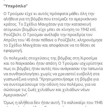
“Υπερόπλο”
Ο Τρούμαν είχε κι αυτός πρόσφατα μάθει όλη την
αλήθεια για τη βόμβα που ετοίμαζε το αμερικάνικο
κράτος. Το Σχέδιο Μανχάταν για την κατασκευή
ατομικών βομβών είχε μπει σε κίνηση το 1942 επί
Ρούζβελτ. Ο Τρούμαν ανέλαβε την προεδρία τον
Απρίλη του ‘45 όταν πέθανε ο Ρούζβελτ, κληρονόμησε
το Σχέδιο Μανχάταν και αποφάσισε να το θέσει σε
εφαρμογή.
Οι πολεμικές στοχεύσεις της βόμβας στη Χιροσίμα
και το Ναγκασάκι ήταν απάτη. Ο Τρούμαν ισχυρίστηκε
πως οι βόμβες ήταν αυτές που ανάγκασαν την Ιαπωνία
να συνθηκολογήσει χωρίς να χρειαστεί εισβολή στα
γιαπωνέζικα νησιά. “Χρησιμοποιήσαμε τη βόμβα για
να συντομεύσουμε την οδύνη του πολέμου, για να
σώσουμε τις ζωές χιλιάδων και χιλιάδων νέων
Αμερικανών”.
Όμως η αλήθεια δεν ήταν αυτή. Το καλοκαίρι του 1945