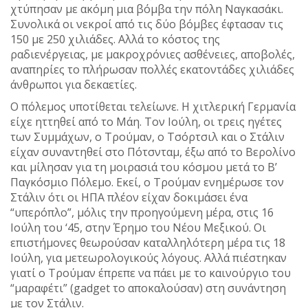
χτύπησαν με ακόμη μια βόμβα την πόλη Ναγκασάκι.
Συνολικά οι νεκροί από τις δύο βόμβες έφτασαν τις
150 με 250 χιλιάδες. Αλλά το κόστος της
ραδιενέργειας, με μακροχρόνιες ασθένειες, αποβολές,
αναπηρίες το πλήρωσαν πολλές εκατοντάδες χιλιάδες
άνθρωποι για δεκαετίες.
Ο πόλεμος υποτίθεται τελείωνε. Η χιτλερική Γερμανία
είχε ηττηθεί από το Μάη. Τον Ιούλη, οι τρεις ηγέτες
των Συμμάχων, ο Τρούμαν, ο Τσόρτσιλ και ο Στάλιν
είχαν συναντηθεί στο Πότσνταμ, έξω από το Βερολίνο
και μίλησαν για τη μοιρασιά του κόσμου μετά το Β’
Παγκόσμιο Πόλεμο. Εκεί, ο Τρούμαν ενημέρωσε τον
Στάλιν ότι οι ΗΠΑ πλέον είχαν δοκιμάσει ένα
“υπερόπλο”, μόλις την προηγούμενη μέρα, στις 16
Ιούλη του ‘45, στην Έρημο του Νέου Μεξικού. Οι
επιστήμονες θεωρούσαν καταλληλότερη μέρα τις 18
Ιούλη, για μετεωρολογικούς λόγους. Αλλά πιέστηκαν
γιατί ο Τρούμαν έπρεπε να πάει με το καινούργιο του
“μαραφέτι” (gadget το αποκαλούσαν) στη συνάντηση
με τον Στάλιν.