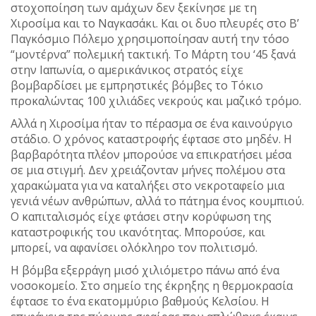
στοχοποίηση των αμάχων δεν ξεκίνησε με τη
Χιροσίμα και το Ναγκασάκι. Και οι δυο πλευρές στο Β’
Παγκόσμιο Πόλεμο χρησιμοποίησαν αυτή την τόσο
“μοντέρνα” πολεμική τακτική. Το Μάρτη του ‘45 ξανά
στην Ιαπωνία, ο αμερικάνικος στρατός είχε
βομβαρδίσει με εμπρηστικές βόμβες το Τόκιο
προκαλώντας 100 χιλιάδες νεκρούς και μαζικό τρόμο.
Αλλά η Χιροσίμα ήταν το πέρασμα σε ένα καινούργιο
στάδιο. Ο χρόνος καταστροφής έφτασε στο μηδέν. Η
βαρβαρότητα πλέον μπορούσε να επικρατήσει μέσα
σε μια στιγμή. Δεν χρειάζονταν μήνες πολέμου στα
χαρακώματα για να καταλήξει στο νεκροταφείο μια
γενιά νέων ανθρώπων, αλλά το πάτημα ένος κουμπιού.
Ο καπιταλισμός είχε φτάσει στην κορύφωση της
καταστροφικής του ικανότητας. Μπορούσε, και
μπορεί, να αφανίσει ολόκληρο τον πολιτισμό.
Η βόμβα εξερράγη μισό χιλιόμετρο πάνω από ένα
νοσοκομείο. Στο σημείο της έκρηξης η θερμοκρασία
έφτασε το ένα εκατομμύριο βαθμούς Κελσίου. Η