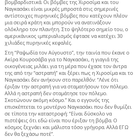
βομβαρδιστικά. Οι βόμβες της Χιροσίμα και του
Ναγκασάκι είναι μικρές μπροστά στις σημερινές
αντίστοιχες πυρηνικές βόμβες που κατέχουν πλέον
μια σειρά κράτη και μπορούν να ανατινάξουν
ολόκληρο τον πλανήτη. Στο ψηλότερο σημείο του, ο
αμερικάνικος ιμπεριαλισμός έφτασε να κατέχει 30
χιλιάδες πυρηνικές κεφαλές.
Στη “Ραψωδία τον Αύγουστο”, την ταινία που έκανε ο
Ακίρα Κουροσάβα για το Ναγκασάκι, η γιαγιά της
οικογένειας μιλάει για τη μέρα που έχασε τον άντρα
της από την “αστραπή” και ξέρει πως η Χιροσίμα και το
Ναγκασάκι δεν ανήκουν στο παρελθόν: “Λένε ότι
έριξαν την αστραπή για να σταματήσουν τον πόλεμο.
Αλλά η αστραπή δεν σταμάτησε τον πόλεμο.
Σκοτώνουν ακόμη κόσμο.” Και ο εγγονός της
επισκέπτεται το μοντέρνο Ναγκασάκι που δεν θυμίζει
σε τίποτα την καταστροφή: “Είναι δύσκολο να
πιστέψεις ότι εδώ είναι που έριξαν τη βόμβα. Ο
κόσμος ξεχνάει και μάλιστα τόσο γρήγορα. Αλλά ΕΓΩ
δεν θα ξεχάσω ποτέ”.