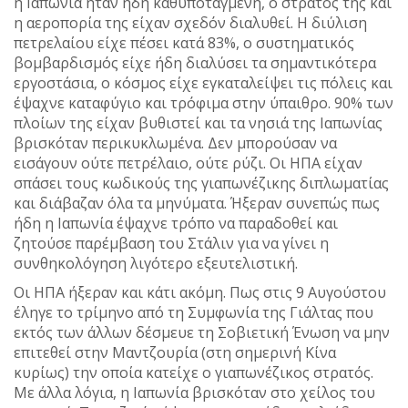
η Ιαπωνία ήταν ήδη καθυποταγμένη, ο στρατός της και
η αεροπορία της είχαν σχεδόν διαλυθεί. Η διύλιση
πετρελαίου είχε πέσει κατά 83%, ο συστηματικός
βομβαρδισμός είχε ήδη διαλύσει τα σημαντικότερα
εργοστάσια, ο κόσμος είχε εγκαταλείψει τις πόλεις και
έψαχνε καταφύγιο και τρόφιμα στην ύπαιθρο. 90% των
πλοίων της είχαν βυθιστεί και τα νησιά της Ιαπωνίας
βρισκόταν περικυκλωμένα. Δεν μπορούσαν να
εισάγουν ούτε πετρέλαιο, ούτε ρύζι. Οι ΗΠΑ είχαν
σπάσει τους κωδικούς της γιαπωνέζικης διπλωματίας
και διάβαζαν όλα τα μηνύματα. Ήξεραν συνεπώς πως
ήδη η Ιαπωνία έψαχνε τρόπο να παραδοθεί και
ζητούσε παρέμβαση του Στάλιν για να γίνει η
συνθηκολόγηση λιγότερο εξευτελιστική.
Οι ΗΠΑ ήξεραν και κάτι ακόμη. Πως στις 9 Αυγούστου
έληγε το τρίμηνο από τη Συμφωνία της Γιάλτας που
εκτός των άλλων δέσμευε τη Σοβιετική Ένωση να μην
επιτεθεί στην Μαντζουρία (στη σημερινή Κίνα
κυρίως) την οποία κατείχε ο γιαπωνέζικος στρατός.
Με άλλα λόγια, η Ιαπωνία βρισκόταν στο χείλος του