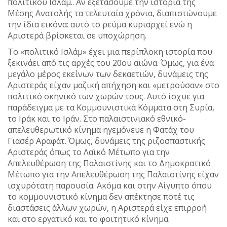
πολιτικού Ισλάμ.. Αν εξετάσουμε την ιστορία της
Μέσης Ανατολής τα τελευταία χρόνια, διαπιστώνουμε
την ίδια εικόνα: αυτό το ρεύμα κυριαρχεί ενώ η
Αριστερά βρίσκεται σε υποχώρηση.
Το «πολιτικό Ισλάμ» έχει μια περίπλοκη ιστορία που
ξεκινάει από τις αρχές του 20ου αιώνα. Όμως, για ένα
μεγάλο μέρος εκείνων των δεκαετιών, δυνάμεις της
Αριστεράς είχαν μαζική απήχηση και «μετρούσαν» στο
πολιτικό σκηνικό των χωρών τους. Αυτό ίσχυε για
παράδειγμα με τα Κομμουνιστικά Κόμματα στη Συρία,
το Ιράκ και το Ιράν. Στο παλαιστινιακό εθνικό-
απελευθερωτικό κίνημα ηγεμόνευε η Φατάχ του
Γιασέρ Αραφάτ. Όμως, δυνάμεις της ριζοσπαστικής
Αριστεράς όπως το Λαϊκό Μέτωπο για την
Απελευθέρωση της Παλαιστίνης και το Δημοκρατικό
Μέτωπο για την Απελευθέρωση της Παλαιστίνης είχαν
ισχυρότατη παρουσία. Ακόμα και στην Αίγυπτο όπου
το κομμουνιστικό κίνημα δεν απέκτησε ποτέ τις
διαστάσεις άλλων χωρών, η Αριστερά είχε επιρροή
και στο εργατικό και το φοιτητικό κίνημα.