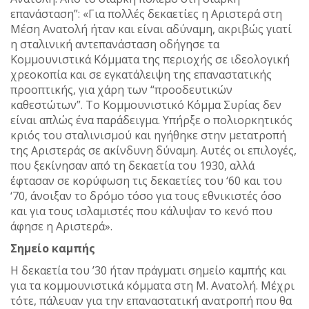
επανάσταση”: «Για πολλές δεκαετίες η Αριστερά στη
Μέση Ανατολή ήταν και είναι αδύναμη, ακριβώς γιατί
η σταλινική αντεπανάσταση οδήγησε τα
Κομμουνιστικά Κόμματα της περιοχής σε ιδεολογική
χρεοκοπία και σε εγκατάλειψη της επαναστατικής
προοπτικής, για χάρη των “προοδευτικών
καθεστώτων”. Το Κομμουνιστικό Κόμμα Συρίας δεν
είναι απλώς ένα παράδειγμα. Υπήρξε ο πολιορκητικός
κριός του σταλινισμού και ηγήθηκε στην μετατροπή
της Αριστεράς σε ακίνδυνη δύναμη. Αυτές οι επιλογές,
που ξεκίνησαν από τη δεκαετία του 1930, αλλά
έφτασαν σε κορύφωση τις δεκαετίες του ‘60 και του
‘70, άνοιξαν το δρόμο τόσο για τους εθνικιστές όσο
και για τους ισλαμιστές που κάλυψαν το κενό που
άφησε η Αριστερά».
Σημείο καμπής
Η δεκαετία του ’30 ήταν πράγματι σημείο καμπής και
για τα κομμουνιστικά κόμματα στη Μ. Ανατολή. Μέχρι
τότε, πάλευαν για την επαναστατική ανατροπή που θα