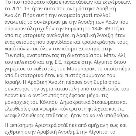
Το πιο πρόσφατο κύμα επαναστάσεων και εξεγέρσεων,
το 2011-13, ήταν αυτό που ονομάστηκε Αραβική
Άνοιξη. Πήρε αυτή την ονομασία γιατί πολλοί
αναλυτές το συνέκριναν με την Άνοιξη των Λαών που
σάρωσαν όλη σχεδόν την Ευρώπη το 1848-49. Πέρα
από τις ιστορικές αναλογίες, η Αραβική Άνοιξη ήταν
ένας σεισμός που αιφνιδίασε και τρομοκράτησε τους
«από πάνω» σε όλον τον κόσμο. Ξεκίνησε στην
Τυνησία, ανατρέποντας τη δικτατορία του Μπεν Αλί,
του εκλεκτού και της Ε.Ε, πέρασε στην Αίγυπτο όπου
γκρέμισε το καθεστώς του Μουμπάρακ, το οποίο πέρα
από δικτατορικό ήταν και πιστός σύμμαχος του
Ισραήλ. Η Αραβική Άνοιξη πέρασε στη Συρία όπου
συνάντησε την άγρια καταστολή από το καθεστώς του
Άσαντ και ο αντίκτυπός της έφτασε μέχρι τις
μοναρχίες του Κόλπου. Δημοκρατικά δικαιώματα και
ελευθερίες και «ψωμί» -κόντρα στη φτώχεια και τις
νεοφιλελεύθερες επιθέσεις- ήταν το κοινό υπόβαθρο.
Η «επίσημη» Αριστερά στάθηκε από αμήχανη έως και
εχθρική στην Αραβική Άνοιξη. Στην Αίγυπτο, το