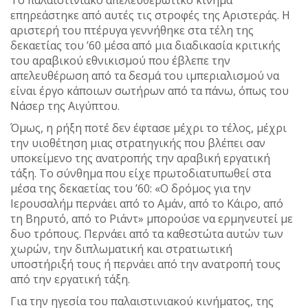
Το παλαιστινιακό απελευθερωτικό κίνημα
επηρεάστηκε από αυτές τις στροφές της Αριστεράς. Η
αριστερή του πτέρυγα γεννήθηκε στα τέλη της
δεκαετίας του ’60 μέσα από μια διαδικασία κριτικής
του αραβικού εθνικισμού που έβλεπε την
απελευθέρωση από τα δεσμά του ιμπεριαλισμού να
είναι έργο κάποιων σωτήρων από τα πάνω, όπως του
Νάσερ της Αιγύπτου.
Όμως, η ρήξη ποτέ δεν έφτασε μέχρι το τέλος, μέχρι
την υιοθέτηση μιας στρατηγικής που βλέπει σαν
υποκείμενο της ανατροπής την αραβική εργατική
τάξη. Το σύνθημα που είχε πρωτοδιατυπωθεί στα
μέσα της δεκαετίας του ’60: «Ο δρόμος για την
Ιερουσαλήμ περνάει από το Αμάν, από το Κάιρο, από
τη Βηρυτό, από το Ριάντ» μπορούσε να ερμηνευτεί με
δυο τρόπους. Περνάει από τα καθεστώτα αυτών των
χωρών, την διπλωματική και στρατιωτική
υποστήριξή τους ή περνάει από την ανατροπή τους
από την εργατική τάξη.
Για την ηγεσία του παλαιστινιακού κινήματος, της