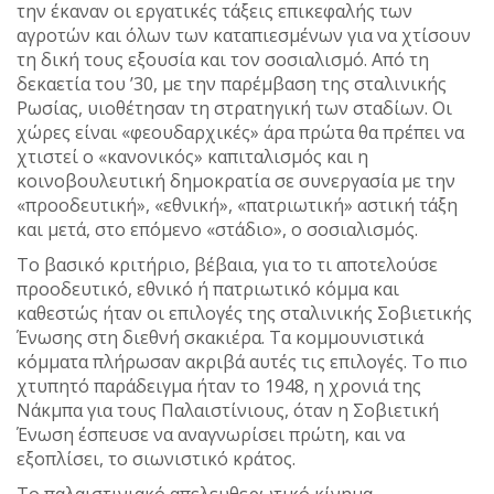
την έκαναν οι εργατικές τάξεις επικεφαλής των
αγροτών και όλων των καταπιεσμένων για να χτίσουν
τη δική τους εξουσία και τον σοσιαλισμό. Από τη
δεκαετία του ’30, με την παρέμβαση της σταλινικής
Ρωσίας, υιοθέτησαν τη στρατηγική των σταδίων. Οι
χώρες είναι «φεουδαρχικές» άρα πρώτα θα πρέπει να
χτιστεί ο «κανονικός» καπιταλισμός και η
κοινοβουλευτική δημοκρατία σε συνεργασία με την
«προοδευτική», «εθνική», «πατριωτική» αστική τάξη
και μετά, στο επόμενο «στάδιο», ο σοσιαλισμός.
Το βασικό κριτήριο, βέβαια, για το τι αποτελούσε
προοδευτικό, εθνικό ή πατριωτικό κόμμα και
καθεστώς ήταν οι επιλογές της σταλινικής Σοβιετικής
Ένωσης στη διεθνή σκακιέρα. Τα κομμουνιστικά
κόμματα πλήρωσαν ακριβά αυτές τις επιλογές. Το πιο
χτυπητό παράδειγμα ήταν το 1948, η χρονιά της
Νάκμπα για τους Παλαιστίνιους, όταν η Σοβιετική
Ένωση έσπευσε να αναγνωρίσει πρώτη, και να
εξοπλίσει, το σιωνιστικό κράτος.