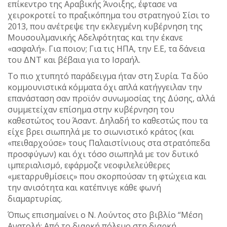
επίκεντρο της Αραβικής Άνοιξης, έφτασε να
χειροκροτεί το πραξικόπημα του στρατηγού Σίσι το
2013, που ανέτρεψε την εκλεγμένη κυβέρνηση της
Μουσουλμανικής Αδελφότητας και την έκανε
«ασφαλή». Για ποιον; Για τις ΗΠΑ, την Ε.Ε, τα δάνεια
του ΔΝΤ και βέβαια για το Ισραήλ.
Το πιο χτυπητό παράδειγμα ήταν στη Συρία. Τα δύο
κομμουνιστικά κόμματα όχι απλά κατήγγειλαν την
επανάσταση σαν προϊόν συνωμοσίας της Δύσης, αλλά
συμμετείχαν επίσημα στην κυβέρνηση του
καθεστώτος του Άσαντ. Δηλαδή το καθεστώς που τα
είχε βρει σιωπηλά με το σιωνιστικό κράτος (και
«πειθαρχούσε» τους Παλαιστίνιους στα στρατόπεδα
προσφύγων) και όχι τόσο σιωπηλά με τον δυτικό
ιμπεριαλισμό, εφάρμοζε νεοφιλελεύθερες
«μεταρρυθμίσεις» που σκορπούσαν τη φτώχεια και
την ανισότητα και κατέπνιγε κάθε φωνή
διαμαρτυρίας.
Όπως επισημαίνει ο Ν. Λούντος στο βιβλίο “Μέση
Ανατολή: Από το διαρκή πόλεμο στη διαρκή