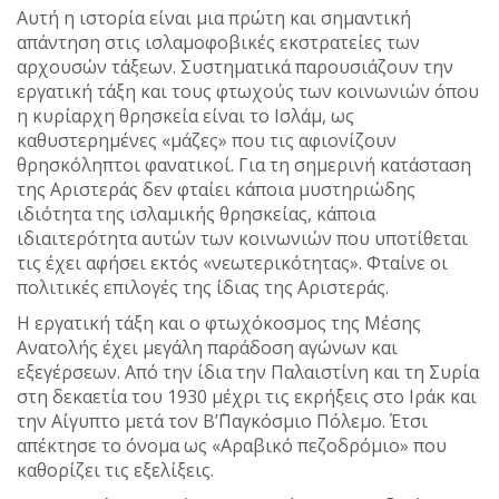
Αυτή η ιστορία είναι μια πρώτη και σημαντική
απάντηση στις ισλαμοφοβικές εκστρατείες των
αρχουσών τάξεων. Συστηματικά παρουσιάζουν την
εργατική τάξη και τους φτωχούς των κοινωνιών όπου
η κυρίαρχη θρησκεία είναι το Ισλάμ, ως
καθυστερημένες «μάζες» που τις αφιονίζουν
θρησκόληπτοι φανατικοί. Για τη σημερινή κατάσταση
της Αριστεράς δεν φταίει κάποια μυστηριώδης
ιδιότητα της ισλαμικής θρησκείας, κάποια
ιδιαιτερότητα αυτών των κοινωνιών που υποτίθεται
τις έχει αφήσει εκτός «νεωτερικότητας». Φταίνε οι
πολιτικές επιλογές της ίδιας της Αριστεράς.
Η εργατική τάξη και ο φτωχόκοσμος της Μέσης
Ανατολής έχει μεγάλη παράδοση αγώνων και
εξεγέρσεων. Από την ίδια την Παλαιστίνη και τη Συρία
στη δεκαετία του 1930 μέχρι τις εκρήξεις στο Ιράκ και
την Αίγυπτο μετά τον Β’΄Παγκόσμιο Πόλεμο. Έτσι
απέκτησε το όνομα ως «Αραβικό πεζοδρόμιο» που
καθορίζει τις εξελίξεις.