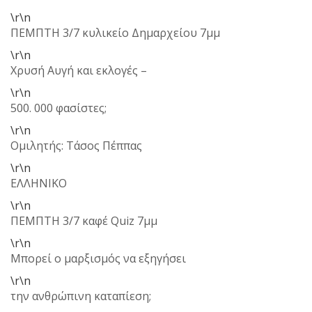
\r\n
ΠΕΜΠΤΗ 3/7 κυλικείο Δημαρχείου 7μμ
\r\n
Χρυσή Αυγή και εκλογές –
\r\n
500. 000 φασίστες;
\r\n
Ομιλητής: Τάσος Πέππας
\r\n
ΕΛΛΗΝΙΚΟ
\r\n
ΠΕΜΠΤΗ 3/7 καφέ Quiz 7μμ
\r\n
Μπορεί ο μαρξισμός να εξηγήσει
\r\n
την ανθρώπινη καταπίεση;