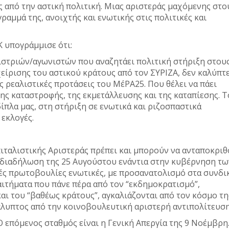
ς από την αστική πολιτική. Μιας αριστεράς μαχόμενης στο
ραμμά της, ανοιχτής και ενωτικής στις πολιτικές και
Κ υπογράμμισε ότι:
ιστριών/αγωνιστών που αναζητάει πολιτική στήριξη στου
χείρισης του αστικού κράτους από τον ΣΥΡΙΖΑ, δεν καλύπτ
ς ρεαλιστικές προτάσεις του ΜέΡΑ25. Που θέλει να πάει
ης καταστροφής, της εκμετάλλευσης και της καταπίεσης. Τ
πλα μας, στη στήριξη σε ενωτικά και ριζοσπαστικά
 εκλογές.
πιταλιστικής Αριστεράς πρέπει και μπορούν να ανταποκρι
η διαδήλωση της 25 Αυγούστου ενάντια στην κυβέρνηση τω
κές πρωτοβουλίες ενωτικές, με προσανατολισμό στα συνδι
 αιτήματα που πάνε πέρα από τον “εκδημοκρατισμό”,
ι του “βαθέως κράτους”, αγκαλιάζονται από τον κόσμο τη
κάλυπτος από την κοινοβουλευτική αριστερή αντιπολίτευσ
Ο επόμενος σταθμός είναι η Γενική Απεργία της 9 Νοέμβρη