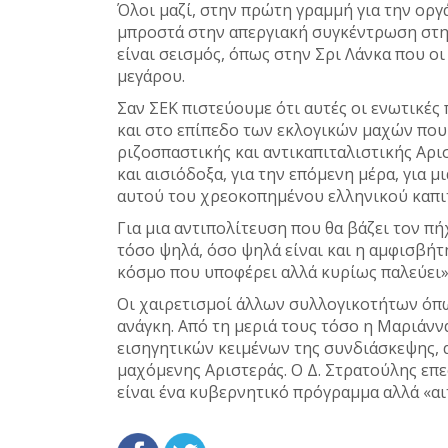
Όλοι μαζί, στην πρώτη γραμμή για την οργ
μπροστά στην απεργιακή συγκέντρωση στην
είναι σεισμός, όπως στην Σρι Λάνκα που ο
μεγάρου.
Σαν ΣΕΚ πιστεύουμε ότι αυτές οι ενωτικέ
και στο επίπεδο των εκλογικών μαχών που
ριζοσπαστικής και αντικαπιταλιστικής Αρισ
και αισιόδοξα, για την επόμενη μέρα, για 
αυτού του χρεοκοπημένου ελληνικού καπ
Για μια αντιπολίτευση που θα βάζει τον 
τόσο ψηλά, όσο ψηλά είναι και η αμφισβή
κόσμο που υποφέρει αλλά κυρίως παλεύει»
Οι χαιρετισμοί άλλων συλλογικοτήτων όπω
ανάγκη. Από τη μεριά τους τόσο η Μαριάνν
εισηγητικών κειμένων της συνδιάσκεψης, 
μαχόμενης Αριστεράς. Ο Δ. Στρατούλης επ
είναι ένα κυβερνητικό πρόγραμμα αλλά «α