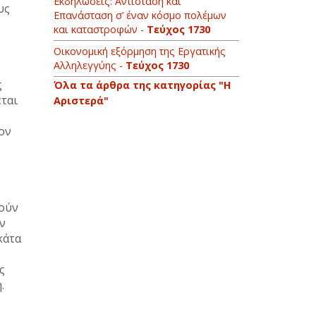
Εκδηλώσεις: Αντίσταση και
υς
Επανάσταση σ’ έναν κόσμο πολέμων
και καταστροφών -
Τεύχος 1730
Οικονομική εξόρμηση της Εργατικής
Αλληλεγγύης -
Τεύχος 1730
ς
Όλα τα άρθρα της κατηγορίας "Η
εται
Αριστερά"
ον
θούν
ν
κάτα
ς
η.
.