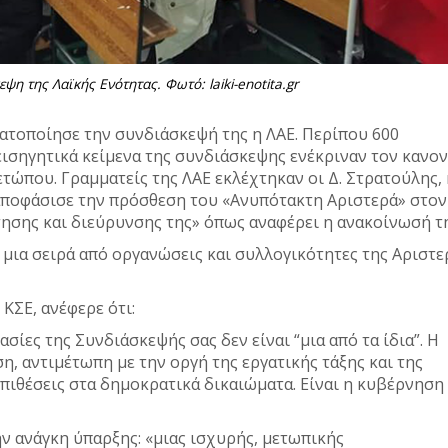
ψη της Λαϊκής Ενότητας. Φωτό: laiki-enotita.gr
τοποίησε την συνδιάσκεψή της η ΛΑΕ. Περίπου 600
ισηγητικά κείμενα της συνδιάσκεψης ενέκριναν τον κανο
ετώπου. Γραμματείς της ΛΑΕ εκλέχτηκαν οι Δ. Στρατούλης, 
αποφάσισε την πρόσθεση του «Ανυπότακτη Αριστερά» στον
τησης και διεύρυνσης της» όπως αναφέρει η ανακοίνωσή τ
 μια σειρά από οργανώσεις και συλλογικότητες της Αριστε
ΚΣΕ, ανέφερε ότι:
σίες της Συνδιάσκεψής σας δεν είναι “μια από τα ίδια”. Η
η, αντιμέτωπη με την οργή της εργατικής τάξης και της
 επιθέσεις στα δημοκρατικά δικαιώματα. Είναι η κυβέρνηση
ην ανάγκη ύπαρξης: «μιας ισχυρής, μετωπικής