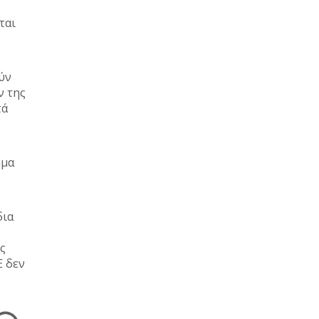
ται
ύν
ν της
τά
ημα
δια
ς
Ε δεν