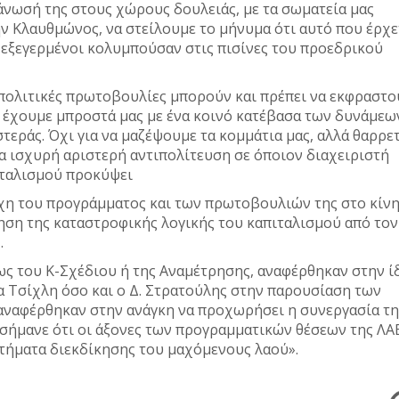
άνωσή της στους χώρους δουλειάς, με τα σωματεία μας
 Κλαυθμώνος, να στείλουμε το μήνυμα ότι αυτό που έρχε
ι εξεγερμένοι κολυμπούσαν στις πισίνες του προεδρικού
ς πολιτικές πρωτοβουλίες μπορούν και πρέπει να εκφραστο
 έχουμε μπροστά μας με ένα κοινό κατέβασα των δυνάμεω
τεράς. Όχι για να μαζέψουμε τα κομμάτια μας, αλλά θαρρε
μια ισχυρή αριστερή αντιπολίτευση σε όποιον διαχειριστή
ιταλισμού προκύψει
πήχη του προγράμματος και των πρωτοβουλιών της στο κίν
τηση της καταστροφικής λογικής του καπιταλισμού από τον
.
ς του Κ-Σχέδιου ή της Αναμέτρησης, αναφέρθηκαν στην ί
α Τσίχλη όσο και ο Δ. Στρατούλης στην παρουσίαση των
αναφέρθηκαν στην ανάγκη να προχωρήσει η συνεργασία τη
εσήμανε ότι οι άξονες των προγραμματικών θέσεων της ΛΑ
ιτήματα διεκδίκησης του μαχόμενους λαού».