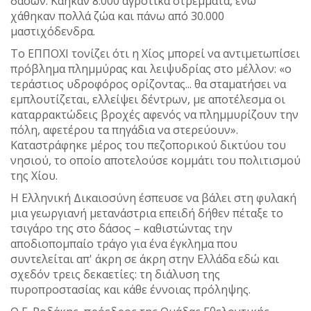
δασών. Κάηκαν 8.000 αγροτικά στρέμματα, ενώ
χάθηκαν πολλά ζώα και πάνω από 30.000
μαστιχόδενδρα.
Το ΕΠΠΟΧΙ τονίζει ότι η Χίος μπορεί να αντιμετωπίσει
πρόβλημα πλημμύρας και λειψυδρίας στο μέλλον: «ο
τεράστιος υδροφόρος ορίζοντας... θα σταματήσει να
εμπλουτίζεται, ελλείψει δέντρων, με αποτέλεσμα οι
καταρρακτώδεις βροχές αφενός να πλημμυρίζουν την
πόλη, αφετέρου τα πηγάδια να στερεύουν».
Καταστράφηκε μέρος του πεζοπορικού δικτύου του
νησιού, το οποίο αποτελούσε κομμάτι του πολιτισμού
της Χίου.
Η Ελληνική Δικαιοσύνη έσπευσε να βάλει στη φυλακή
μια γεωργιανή μετανάστρια επειδή δήθεν πέταξε το
τσιγάρο της στο δάσος – καθιστώντας την
αποδιοπομπαίο τράγο για ένα έγκλημα που
συντελείται απ' άκρη σε άκρη στην Ελλάδα εδώ και
σχεδόν τρεις δεκαετίες: τη διάλυση της
πυροπροστασίας και κάθε έννοιας πρόληψης.