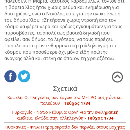
παλεύουν. Η Μαρία, κάτοικος Καρδαμύλων, τόνισε ότι
η βόρεια Χίος ήταν χωρίς ρεύμα και ενημέρωση για
δυο ημέρες, ενώ ο Νικόλας είπε για την ανακοίνωση
του δήμου Χίου: «Ζητήσανε χωρίς ντροπή από τον
κόσμο να φέρει νερά και κρέμες εγκαυμάτων για τους
πυροσβέστες, τα απολύτως βασικά δηλαδή που
οφείλει σαν δήμος, το λιγότερο, να τους παρέχει.
Παρόλα αυτά ήταν ενθαρρυντική η αλληλεγγύη του
κόσμου που προσέφερε όχι μόνο είδη πρώτης
ανάγκης αλλά και στέγη σε όποιον τη χρειαζόταν».
Σχετικά
Κυψέλη: Οι πληγέντες των έργων του ΜΕΤΡΟ συζητάνε και
παλεύουν -
Τεύχος 1734
Πυρκαγιές - Νότιο Ρέθυμνο: Οργή για την εγκληματική
αμέλεια, ελπίδα στην αλληλεγγύη -
Τεύχος 1734
Πυρκαγιές - ΨΝΑ: H τρομοκρατία δεν περνάει στους μαχητές