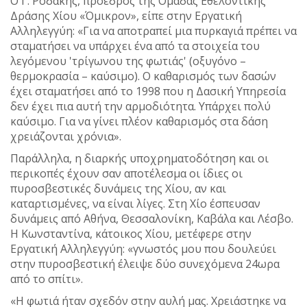
Ο Γ. Ροδάκης, πρόεδρος της Ομάδας Εθελοντικής
Δράσης Χίου «Όμικρον», είπε στην Εργατική
Αλληλεγγύη: «Για να αποτραπεί μια πυρκαγιά πρέπει να
σταματήσει να υπάρχει ένα από τα στοιχεία του
λεγόμενου 'τρίγωνου της φωτιάς' (οξυγόνο –
θερμοκρασία – καύσιμο). Ο καθαρισμός των δασών
έχει σταματήσει από το 1998 που η Δασική Υπηρεσία
δεν έχει πια αυτή την αρμοδιότητα. Υπάρχει πολύ
καύσιμο. Για να γίνει πλέον καθαρισμός στα δάση
χρειάζονται χρόνια».
Παράλληλα, η διαρκής υποχρηματοδότηση και οι
περικοπές έχουν σαν αποτέλεσμα οι ίδιες οι
πυροσβεστικές δυνάμεις της Χίου, αν και
καταρτισμένες, να είναι λίγες. Στη Χίο έσπευσαν
δυνάμεις από Αθήνα, Θεσσαλονίκη, Καβάλα και Λέσβο.
Η Κωνσταντίνα, κάτοικος Χίου, μετέφερε στην
Εργατική Αλληλεγγύη: «γνωστός μου που δουλεύει
στην πυροσβεστική έλειψε δύο συνεχόμενα 24ωρα
από το σπίτι».
«Η φωτιά ήταν σχεδόν στην αυλή μας. Χρειάστηκε να