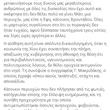
μετακινήσουμε τους δικούς μας μεγαλύτερους
ανθρώπους με όλες τις δυσκολίες που έχει αυτό και
σκέφτηκα ότι δεν θέλει πολύ να γίνει Μάτι μια
περιοχή», μας είπε η Έφη, κάτοικος Βροντάδου. Όλες
οι μαρτυρίες συγκλίνουν στο ότι οι πυρκαγιές δεν
ήταν τυχαίες, αφού ξέσπασαν ταυτόχρονα τρεις εστίες
και λίγες ώρες αργότερα κι άλλες.
Η αίσθηση αυτή είναι απόλυτα δικαιολογημένη, όταν η
κοινωνία της Χίου έχει συναντήσει την πλήρη
απαξίωση της κυβέρνησης στη σθεναρή της θέση ότι
για περιβαλλοντικούς, υγειονομικούς και
πολιτισμικούς λόγους, δε θέλει ορυχεία αντιμονίου
στο νησί. Τη συνόψισε ο συγγραφέας Γ. Μακριδάκης, ο
οποίος έγραψε «όπου ακούς 'ανάπτυξη', στάχτη και
αποκαΐδια».
Κάτοικοι περιοχών που δεν πλήγησαν από τις φωτιές,
κατήγγειλαν επίσης την έλλειψη ενημέρωσης και τη
συνήθη προχειρότητα με την οποία
αντιμετωπίστηκαν όσοι/ες ανησυχούν, φοβούνται,