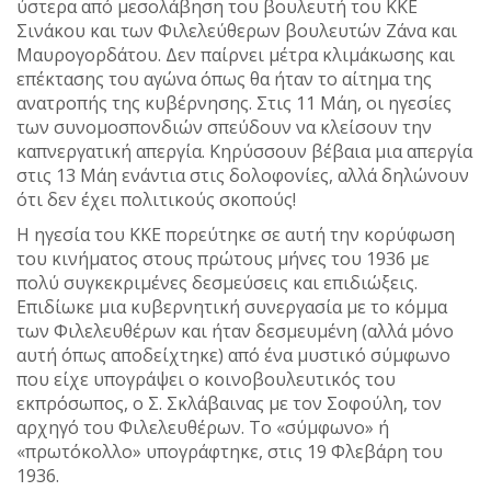
ύστερα από μεσολάβηση του βουλευτή του ΚΚΕ
Σινάκου και των Φιλελεύθερων βουλευτών Ζάνα και
Μαυρογορδάτου. Δεν παίρνει μέτρα κλιμάκωσης και
επέκτασης του αγώνα όπως θα ήταν το αίτημα της
ανατροπής της κυβέρνησης. Στις 11 Μάη, οι ηγεσίες
των συνομοσπονδιών σπεύδουν να κλείσουν την
καπνεργατική απεργία. Κηρύσσουν βέβαια μια απεργία
στις 13 Μάη ενάντια στις δολοφονίες, αλλά δηλώνουν
ότι δεν έχει πολιτικούς σκοπούς!
Η ηγεσία του ΚΚΕ πορεύτηκε σε αυτή την κορύφωση
του κινήματος στους πρώτους μήνες του 1936 με
πολύ συγκεκριμένες δεσμεύσεις και επιδιώξεις.
Επιδίωκε μια κυβερνητική συνεργασία με το κόμμα
των Φιλελευθέρων και ήταν δεσμευμένη (αλλά μόνο
αυτή όπως αποδείχτηκε) από ένα μυστικό σύμφωνο
που είχε υπογράψει ο κοινοβουλευτικός του
εκπρόσωπος, ο Σ. Σκλάβαινας με τον Σοφούλη, τον
αρχηγό του Φιλελευθέρων. Το «σύμφωνο» ή
«πρωτόκολλο» υπογράφτηκε, στις 19 Φλεβάρη του
1936.