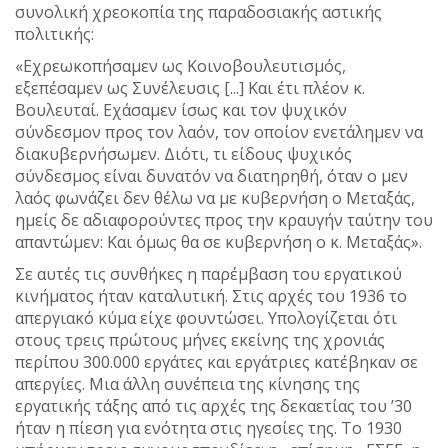
συνολική χρεοκοπία της παραδοσιακής αστικής
πολιτικής:
«Εχρεωκοπήσαμεν ως Κοινοβουλευτισμός,
εξεπέσαμεν ως Συνέλευσις [...] Και έτι πλέον κ.
Βουλευταί. Εχάσαμεν ίσως και τον ψυχικόν
σύνδεσμον προς τον λαόν, τον οποίον ενετάλημεν να
διακυβερνήσωμεν. Διότι, τι είδους ψυχικός
σύνδεσμος είναι δυνατόν να διατηρηθή, όταν ο μεν
λαός φωνάζει δεν θέλω να με κυβερνήση ο Μεταξάς,
ημείς δε αδιαφορούντες προς την κραυγήν ταύτην του
απαντώμεν: Και όμως θα σε κυβερνήση ο κ. Μεταξάς».
Σε αυτές τις συνθήκες η παρέμβαση του εργατικού
κινήματος ήταν καταλυτική. Στις αρχές του 1936 το
απεργιακό κύμα είχε φουντώσει. Υπολογίζεται ότι
στους τρεις πρώτους μήνες εκείνης της χρονιάς
περίπου 300.000 εργάτες και εργάτριες κατέβηκαν σε
απεργίες. Μια άλλη συνέπεια της κίνησης της
εργατικής τάξης από τις αρχές της δεκαετίας του ’30
ήταν η πίεση για ενότητα στις ηγεσίες της. Το 1930