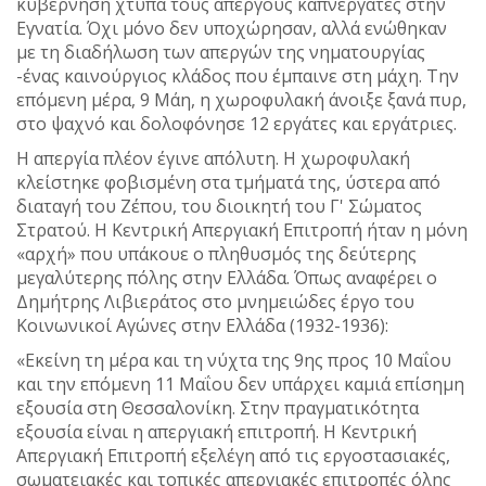
κυβέρνηση χτυπά τους απεργούς καπνεργάτες στην
Εγνατία. Όχι μόνο δεν υποχώρησαν, αλλά ενώθηκαν
με τη διαδήλωση των απεργών της νηματουργίας
-ένας καινούργιος κλάδος που έμπαινε στη μάχη. Την
επόμενη μέρα, 9 Μάη, η χωροφυλακή άνοιξε ξανά πυρ,
στο ψαχνό και δολοφόνησε 12 εργάτες και εργάτριες.
Η απεργία πλέον έγινε απόλυτη. Η χωροφυλακή
κλείστηκε φοβισμένη στα τμήματά της, ύστερα από
διαταγή του Ζέπου, του διοικητή του Γ' Σώματος
Στρατού. Η Κεντρική Απεργιακή Επιτροπή ήταν η μόνη
«αρχή» που υπάκουε ο πληθυσμός της δεύτερης
μεγαλύτερης πόλης στην Ελλάδα. Όπως αναφέρει ο
Δημήτρης Λιβιεράτος στο μνημειώδες έργο του
Κοινωνικοί Αγώνες στην Ελλάδα (1932-1936):
«Εκείνη τη μέρα και τη νύχτα της 9ης προς 10 Μαΐου
και την επόμενη 11 Μαΐου δεν υπάρχει καμιά επίσημη
εξουσία στη Θεσσαλονίκη. Στην πραγματικότητα
εξουσία είναι η απεργιακή επιτροπή. Η Κεντρική
Απεργιακή Επιτροπή εξελέγη από τις εργοστασιακές,
σωματειακές και τοπικές απεργιακές επιτροπές όλης