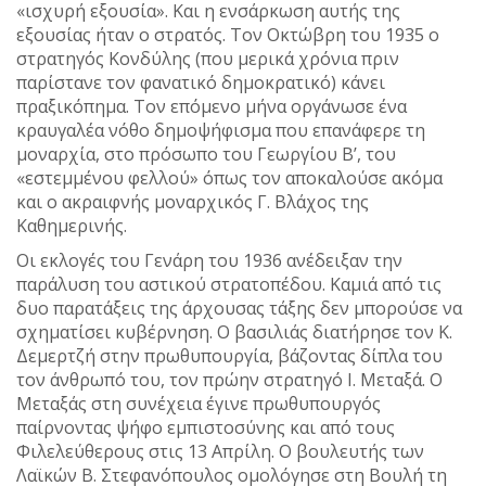
«ισχυρή εξουσία». Και η ενσάρκωση αυτής της
εξουσίας ήταν ο στρατός. Τον Οκτώβρη του 1935 ο
στρατηγός Κονδύλης (που μερικά χρόνια πριν
παρίστανε τον φανατικό δημοκρατικό) κάνει
πραξικόπημα. Τον επόμενο μήνα οργάνωσε ένα
κραυγαλέα νόθο δημοψήφισμα που επανάφερε τη
μοναρχία, στο πρόσωπο του Γεωργίου Β’, του
«εστεμμένου φελλού» όπως τον αποκαλούσε ακόμα
και ο ακραιφνής μοναρχικός Γ. Βλάχος της
Καθημερινής.
Οι εκλογές του Γενάρη του 1936 ανέδειξαν την
παράλυση του αστικού στρατοπέδου. Καμιά από τις
δυο παρατάξεις της άρχουσας τάξης δεν μπορούσε να
σχηματίσει κυβέρνηση. Ο βασιλιάς διατήρησε τον Κ.
Δεμερτζή στην πρωθυπουργία, βάζοντας δίπλα του
τον άνθρωπό του, τον πρώην στρατηγό Ι. Μεταξά. Ο
Μεταξάς στη συνέχεια έγινε πρωθυπουργός
παίρνοντας ψήφο εμπιστοσύνης και από τους
Φιλελεύθερους στις 13 Απρίλη. Ο βουλευτής των
Λαϊκών Β. Στεφανόπουλος ομολόγησε στη Βουλή τη