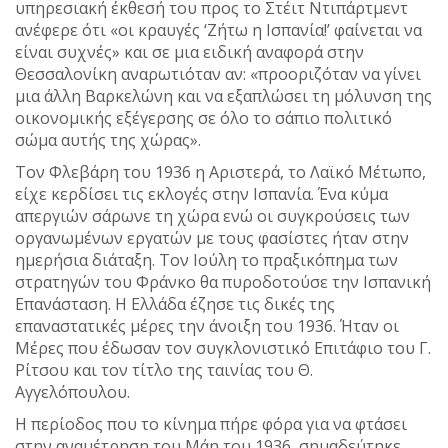
υπηρεσιακή έκθεσή του προς το Στέιτ Ντιπάρτμεντ
ανέφερε ότι «οι κραυγές ‘Ζήτω η Ισπανία!’ φαίνεται να
είναι συχνές» και σε μια ειδική αναφορά στην
Θεσσαλονίκη αναρωτιόταν αν: «προοριζόταν να γίνει
μια άλλη Βαρκελώνη και να εξαπλώσει τη μόλυνση της
οικονομικής εξέγερσης σε όλο το σάπιο πολιτικό
σώμα αυτής της χώρας».
Τον Φλεβάρη του 1936 η Αριστερά, το Λαϊκό Μέτωπο,
είχε κερδίσει τις εκλογές στην Ισπανία. Ένα κύμα
απεργιών σάρωνε τη χώρα ενώ οι συγκρούσεις των
οργανωμένων εργατών με τους φασίστες ήταν στην
ημερήσια διάταξη. Τον Ιούλη το πραξικόπημα των
στρατηγών του Φράνκο θα πυροδοτούσε την Ισπανική
Επανάσταση. Η Ελλάδα έζησε τις δικές της
επαναστατικές μέρες την άνοιξη του 1936. Ήταν οι
Μέρες που έδωσαν τον συγκλονιστικό Επιτάφιο του Γ.
Ρίτσου και τον τίτλο της ταινίας του Θ.
Αγγελόπουλου.
H περίοδος που το κίνημα πήρε φόρα για να φτάσει
στην αναμέτρηση του Μάη του 1936, σημαδεύτηκε