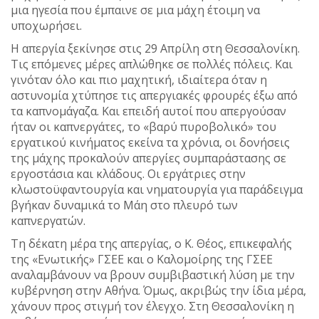
μια ηγεσία που έμπαινε σε μια μάχη έτοιμη να
υποχωρήσει.
Η απεργία ξεκίνησε στις 29 Απρίλη στη Θεσσαλονίκη.
Τις επόμενες μέρες απλώθηκε σε πολλές πόλεις. Και
γινόταν όλο και πιο μαχητική, ιδιαίτερα όταν η
αστυνομία χτύπησε τις απεργιακές φρουρές έξω από
τα καπνομάγαζα. Και επειδή αυτοί που απεργούσαν
ήταν οι καπνεργάτες, το «βαρύ πυροβολικό» του
εργατικού κινήματος εκείνα τα χρόνια, οι δονήσεις
της μάχης προκαλούν απεργίες συμπαράστασης σε
εργοστάσια και κλάδους. Οι εργάτριες στην
κλωστοϋφαντουργία και νηματουργία για παράδειγμα
βγήκαν δυναμικά το Μάη στο πλευρό των
καπνεργατών.
Τη δέκατη μέρα της απεργίας, ο Κ. Θέος, επικεφαλής
της «Ενωτικής» ΓΣΕΕ και ο Καλομοίρης της ΓΣΕΕ
αναλαμβάνουν να βρουν συμβιβαστική λύση με την
κυβέρνηση στην Αθήνα. Όμως, ακριβώς την ίδια μέρα,
χάνουν προς στιγμή τον έλεγχο. Στη Θεσσαλονίκη η