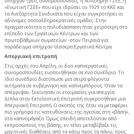
υπήρχαν τρεις συνομοσπονδίες: η «επίσημη» ΓΣΕΕ, η
«Ενωτική ΓΣΕΕ» που είχε ιδρύσει το 1929 το ΚΚΕ και
τα Ανεξάρτητα Συνδικάτα που είχαν συγκροτήσει οι
αδύναμες σοσιαλδημοκρατικές ομάδες. Στην
πραγματικότητα η πολυδιάσπαση ήταν χειρότερη στο
επίπεδο των Εργατικών Κέντρων και των
πρωτοβάθμιων σωματείων -στον Πειραιά για
παράδειγμα υπήρχαν τέσσερα Εργατικά Κέντρα.
Απεργιακή επιτροπή
Στις αρχές του Απρίλη, οι δυο καπνεργατικές
συνομοσπονδίες ενοποιήθηκαν σε ένα συνέδριο. Το
ίδιο συνέδριο διατύπωσε μια σειρά φλέγοντα
αιτήματα σε κυβέρνηση και καπνεμπόρους. Όταν τα
απέρριψαν, ξεκίνησαν οι ετοιμασίες για απεργία.
Δίπλα στην Εκτελεστική Επιτροπή συγκροτήθηκε μια
Απεργιακή Επιτροπή. Ο σκοπός της ήταν να μεταφέρει
πιο γρήγορα τις κατευθύνσεις της ηγεσίας στη «βάση»,
στα καπνομάγαζα. Όμως επειδή αποτελούταν από
εκπροσώπους της βάσης, εν τέλει μεταβίβαζε τις
μαχητικές διαθέσεις από τα κάτω προς τα πάνω, προς