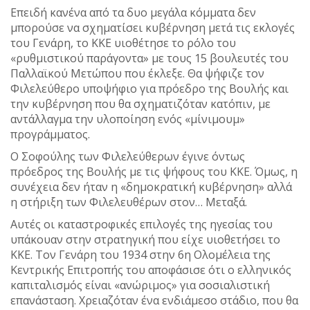
Επειδή κανένα από τα δυο μεγάλα κόμματα δεν
μπορούσε να σχηματίσει κυβέρνηση μετά τις εκλογές
του Γενάρη, το ΚΚΕ υιοθέτησε το ρόλο του
«ρυθμιστικού παράγοντα» με τους 15 βουλευτές του
Παλλαϊκού Μετώπου που έκλεξε. Θα ψήφιζε τον
Φιλελεύθερο υποψήφιο για πρόεδρο της Βουλής και
την κυβέρνηση που θα σχηματιζόταν κατόπιν, με
αντάλλαγμα την υλοποίηση ενός «μίνιμουμ»
προγράμματος.
Ο Σοφούλης των Φιλελεύθερων έγινε όντως
πρόεδρος της Βουλής με τις ψήφους του ΚΚΕ. Όμως, η
συνέχεια δεν ήταν η «δημοκρατική κυβέρνηση» αλλά
η στήριξη των Φιλελευθέρων στον… Μεταξά.
Αυτές οι καταστροφικές επιλογές της ηγεσίας του
υπάκουαν στην στρατηγική που είχε υιοθετήσει το
ΚΚΕ. Τον Γενάρη του 1934 στην 6η Ολομέλεια της
Κεντρικής Επιτροπής του αποφάσισε ότι ο ελληνικός
καπιταλισμός είναι «ανώριμος» για σοσιαλιστική
επανάσταση. Χρειαζόταν ένα ενδιάμεσο στάδιο, που θα