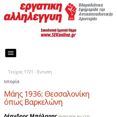
Toggle
navigation
Τεύχος 1721 - Έντυπη
Ιστορία
Μάης 1936: Θεσσαλονίκη
όπως Βαρκελώνη
Λέανδρος Μπόλαρης
06/05/2026, No 1721