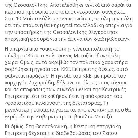
της Θεσσαλονίκης. Αποτελέσθηκε τελικά από σαράντα
περίπου πρόσωπα τα οποία συνεδρίαζαν συνεχώς…
Στις 10 Μαΐου κόλλησε ανακοινώσεις σε όλη την πόλη
ότι την επόμενη θα κηρυχτεί πανελλαδική απεργία για
την υποστήριξη της Θεσσαλονίκης. Συγκρότησε
απεργιακή φρουρά για την άμυνα των διαδηλώσεων».
Η απεργία από «οικονομική» γίνεται πολιτική: το
σύνθημα ‘Κάτω ο Δολοφόνος Μεταξάς!’ δονεί όλη
χώρα. Όμως, αυτό ακριβώς τον πολιτικό χαρακτήρα
φοβήθηκε η ηγεσία του ΚΚΕ. Εκ πρώτης όψεως, αυτό
φαίνεται παράξενο. Η ηγεσία του ΚΚΕ, με πρώτο τον
«αρχηγό» Ζαχαριάδη, δήλωνε σε όλους τους τόνους,
και σε αποφάσεις των συνεδρίων και της Κεντρικής
Επιτροπής, ότι το καθήκον ήταν η απόκρουση του
«φασιστικού κινδύνου», της δικτατορίας. Τι
μεγαλύτερη ευκαιρία για αυτό, από ένα κίνημα που θα
γκρέμιζε την κυβέρνηση του βασιλιά-Μεταξά;
Κι όμως. Στη Θεσσαλονίκη, η Κεντρική Απεργιακή
Επιτροπή δέχεται τις διαβεβαιώσεις του Ζέπου