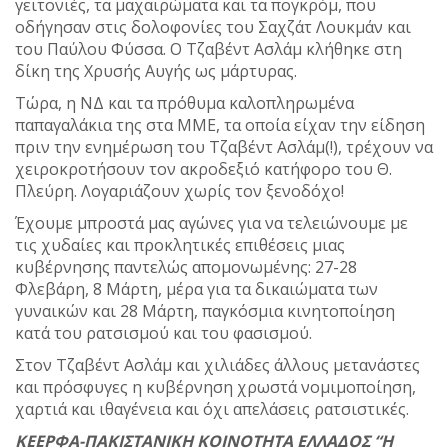
γειτονιές, τα μαχαιρώματα και τα πογκρόμ, που
οδήγησαν στις δολοφονίες του Σαχζάτ Λουκμάν και
του Παύλου Φύσσα. Ο Τζαβέντ Ασλάμ κλήθηκε στη
δίκη της Χρυσής Αυγής ως μάρτυρας.
Τώρα, η ΝΔ και τα πρόθυμα καλοπληρωμένα
παπαγαλάκια της στα ΜΜΕ, τα οποία είχαν την είδηση
πριν την ενημέρωση του Τζαβέντ Ασλάμ(!), τρέχουν να
χειροκροτήσουν τον ακροδεξιό κατήφορο του Θ.
Πλεύρη. Λογαριάζουν χωρίς τον ξενοδόχο!
Έχουμε μπροστά μας αγώνες για να τελειώνουμε με
τις χυδαίες και προκλητικές επιθέσεις μιας
κυβέρνησης παντελώς απομονωμένης: 27-28
Φλεβάρη, 8 Μάρτη, μέρα για τα δικαιώματα των
γυναικών και 28 Μάρτη, παγκόσμια κινητοποίηση
κατά του ρατσισμού και του φασισμού.
Στον Τζαβέντ Ασλάμ και χιλιάδες άλλους μετανάστες
και πρόσφυγες η κυβέρνηση χρωστά νομιμοποίηση,
χαρτιά και ιθαγένεια και όχι απελάσεις ρατσιστικές.
ΚΕΕΡΦΑ-ΠΑΚΙΣΤΑΝΙΚΗ ΚΟΙΝΟΤΗΤΑ ΕΛΛΑΔΟΣ “Η