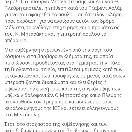
ακροδεξιό υπουργό Μετανάστευσης και Ασύλου Θ.
Πλεύρη αποτελεί η επίθεση κατά του Τζαβέντ Ασλάμ
για να του αφαιρεθεί το άσυλο. Του έστειλαν “κλήση
προς ακρόαση” για να ανοίξουν αυτόν τον δρόμο.
Μάλιστα, το ανάλογο επιχείρησε και ο προκάτοχος
του, Ν. Μηταράκης και η επιτροπή ασύλου το
απέρριψε.
Mια κυβέρνηση στριμωγμένη από την οργή του
κόσμου για τα βάρβαρα εγκλήματά της, τα οποία
πυκνώνουν, προσθέτοντας στα Τέμπη και την Πύλο,
τη Βιολάντα και τη Χίο, επιτίθεται με μίσος κατά των
μεταναστών και των προσφύγων, με μένος κατά όσων
υπερασπίζονται δικαιώματα και ελευθερίες ή
υψώνουν την φωνή τους κατά της συγκάλυψης των
μαζικών δολοφονιών. Ο Μητσοτάκης και ο Πλεύρης
ακολουθούν τον Τραμπ που καταδιώκει με τους
κεφαλοκυνηγούς της ICE και εκτελεί αλληλέγγυους
στη Μινεάπολη.
Έτσι, στο στόχαστρο της κυβέρνησης και των
ακροδεξιών υπουργών της βρέθηκαν ο δικηγόρος