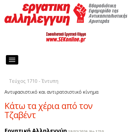
Toggle
navigation
Τεύχος 1710 - Έντυπη
Αντιφασιστικό και αντιρατσιστικό κίνημα
Κάτω τα χέρια από τον
Τζαβέντ
Εργατική Αλληλεγγύη
18/02/2026, No 1710