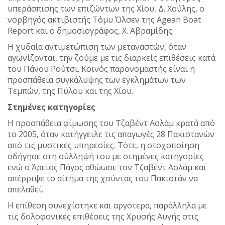
υπεράσπισης των επιζώντων της Χίου, Δ. Χούλης, ο
νορβηγός ακτιβιστής Τόμυ Όλσεν της Agean Boat
Report και ο δημοσιογράφος, Χ. Αβραμίδης.
Η χυδαία αντιμετώπιση των μεταναστών, όταν
αγωνίζονται, την ζούμε με τις διαρκείς επιθέσεις κατά
του Πάνου Ρούτσι. Κοινός παρονομαστής είναι η
προσπάθεια συγκάλυψης των εγκλημάτων των
Τεμπών, της Πύλου και της Χίου.
Στημένες κατηγορίες
Η προσπάθεια φίμωσης του Τζαβέντ Ασλάμ κρατά από
το 2005, όταν κατήγγειλε τις απαγωγές 28 Πακιστανών
από τις μυστικές υπηρεσίες. Τότε, η στοχοποίηση
οδήγησε στη σύλληψή του με στημένες κατηγορίες
ενώ ο Άρειος Πάγος αθώωσε τον Τζαβέντ Ασλάμ και
απέρριψε το αίτημα της χούντας του Πακιστάν να
απελαθεί.
Η επίθεση συνεχίστηκε και αργότερα, παράλληλα με
τις δολοφονικές επιθέσεις της Χρυσής Αυγής στις