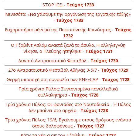
STOP ICE! -
Τεύχος 1733
Μινεσότα: «Να χτίσουμε την οργάνωση της εργατικής τάξης»
-
Τεύχος 1733
Ευχαριστήριο μήνυμα της Πακιστανικής Κοινότητας -
Τεύχος
1732
Ο Τζαβέντ Ασλάμ ανακτά ξανά το άσυλο. Η αλληλεγγύη
νίκησε, ο Πλεύρης ηττήθηκε! -
Τεύχος 1731
Δυνατό Αντιρατσιστικό Φεστιβάλ -
Τεύχος 1730
27ο Αντιρατσιστικό Φεστιβάλ Αθήνας 3-5/7 -
Τεύχος 1729
Θερμή υποδοχή στη συναυλία των KNEECAP -
Τεύχος 1728
Τρία χρόνια Πύλος: Συντονισμένα πανελλαδικά
συλλαλητήρια -
Τεύχος 1728
Τρία χρόνια Πύλος: Οι φονιάδες στο Ναυτοδικείο - Η Πύλος
δεν μπαίνει στο αρχείο -
Τεύχος 1728
Τρία χρόνια Πύλος: 19/6, Βγαίνουμε στους δρόμους ενάντια
στους δολοφόνους -
Τεύχος 1727
Κάτω τα χέρια απ’ τον Τζαβέντ! -
Τεύχος 1727