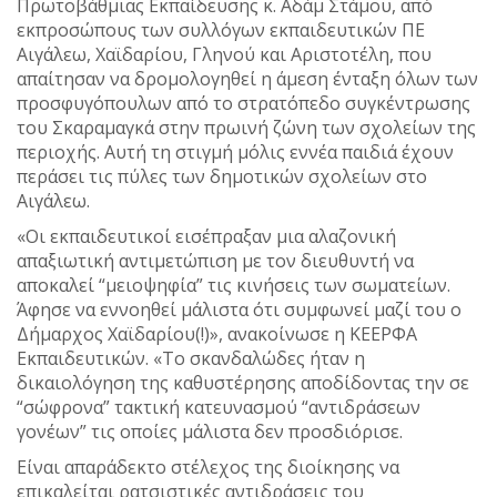
Πρωτοβάθμιας Εκπαίδευσης κ. Αδάμ Στάμου, από
εκπροσώπους των συλλόγων εκπαιδευτικών ΠΕ
Αιγάλεω, Χαϊδαρίου, Γληνού και Αριστοτέλη, που
απαίτησαν να δρομολογηθεί η άμεση ένταξη όλων των
προσφυγόπουλων από το στρατόπεδο συγκέντρωσης
του Σκαραμαγκά στην πρωινή ζώνη των σχολείων της
περιοχής. Αυτή τη στιγμή μόλις εννέα παιδιά έχουν
περάσει τις πύλες των δημοτικών σχολείων στο
Αιγάλεω.
«Οι εκπαιδευτικοί εισέπραξαν μια αλαζονική
απαξιωτική αντιμετώπιση με τον διευθυντή να
αποκαλεί “μειοψηφία” τις κινήσεις των σωματείων.
Άφησε να εννοηθεί μάλιστα ότι συμφωνεί μαζί του ο
Δήμαρχος Χαϊδαρίου(!)», ανακοίνωσε η ΚΕΕΡΦΑ
Εκπαιδευτικών. «Το σκανδαλώδες ήταν η
δικαιολόγηση της καθυστέρησης αποδίδοντας την σε
“σώφρονα” τακτική κατευνασμού “αντιδράσεων
γονέων” τις οποίες μάλιστα δεν προσδιόρισε.
Είναι απαράδεκτο στέλεχος της διοίκησης να
επικαλείται ρατσιστικές αντιδράσεις του