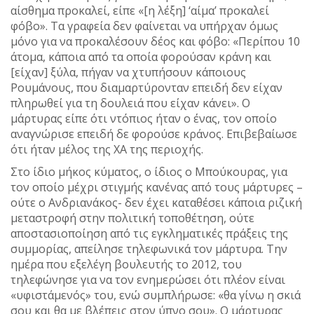
αίσθημα προκαλεί, είπε «[η λέξη] ‘αίμα’ προκαλεί
φόβο». Τα γραφεία δεν φαίνεται να υπήρχαν όμως
μόνο για να προκαλέσουν δέος και φόβο: «Περίπου 10
άτομα, κάποια από τα οποία φορούσαν κράνη και
[είχαν] ξύλα, πήγαν να χτυπήσουν κάποιους
Ρουμάνους, που διαμαρτύρονταν επειδή δεν είχαν
πληρωθεί για τη δουλειά που είχαν κάνει». Ο
μάρτυρας είπε ότι ντόπιος ήταν ο ένας, τον οποίο
αναγνώρισε επειδή δε φορούσε κράνος. Επιβεβαίωσε
ότι ήταν μέλος της ΧΑ της περιοχής.
Στο ίδιο μήκος κύματος, ο ίδιος ο Μπούκουρας, για
τον οποίο μέχρι στιγμής κανένας από τους μάρτυρες –
ούτε ο Ανδριανάκος- δεν έχει καταθέσει κάποια ριζική
μεταστροφή στην πολιτική τοποθέτηση, ούτε
αποστασιοποίηση από τις εγκληματικές πράξεις της
συμμορίας, απείλησε τηλεφωνικά τον μάρτυρα. Την
ημέρα που εξελέγη βουλευτής το 2012, του
τηλεφώνησε για να τον ενημερώσει ότι πλέον είναι
«υφιστάμενός» του, ενώ συμπλήρωσε: «θα γίνω η σκιά
σου και θα με βλέπεις στον ύπνο σου». Ο μάρτυρας