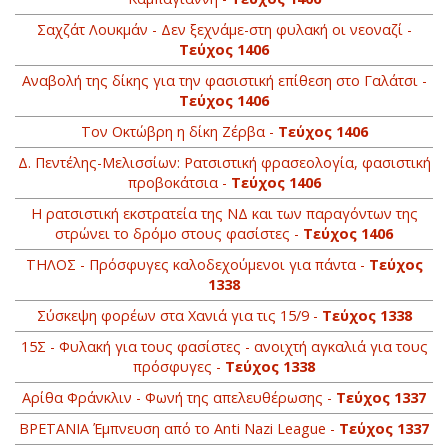
Σαχζάτ Λουκμάν - Δεν ξεχνάμε-στη φυλακή οι νεοναζί -
Τεύχος 1406
Αναβολή της δίκης για την φασιστική επίθεση στο Γαλάτσι -
Τεύχος 1406
Τον Οκτώβρη η δίκη Ζέρβα -
Τεύχος 1406
Δ. Πεντέλης-Μελισσίων: Ρατσιστική φρασεολογία, φασιστική
προβοκάτσια -
Τεύχος 1406
Η ρατσιστική εκστρατεία της ΝΔ και των παραγόντων της
στρώνει το δρόμο στους φασίστες -
Τεύχος 1406
ΤΗΛΟΣ - Πρόσφυγες καλοδεχούμενοι για πάντα -
Τεύχος
1338
Σύσκεψη φορέων στα Χανιά για τις 15/9 -
Τεύχος 1338
15Σ - Φυλακή για τους φασίστες - ανοιχτή αγκαλιά για τους
πρόσφυγες -
Τεύχος 1338
Αρίθα Φράνκλιν - Φωνή της απελευθέρωσης -
Τεύχος 1337
BΡETANIA Έμπνευση από το Anti Nazi League -
Τεύχος 1337