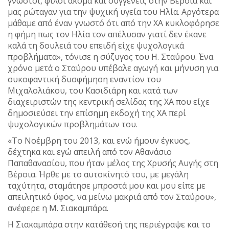
γνωστοί, φίλοι ακόμα και συγγενείς στην Βέροια και
μας ρώταγαν για την ψυχική υγεία του Ηλία. Αργότερα
μάθαμε από έναν γνωστό ότι από την ΧΑ κυκλοφόρησε
η φήμη πως τον Ηλία τον απέλυσαν γιατί δεν έκανε
καλά τη δουλειά του επειδή είχε ψυχολογικά
προβλήματα», τόνισε η σύζυγος του Η. Σταύρου. Ένα
χρόνο μετά ο Σταύρου υπέβαλε αγωγή και μήνυση για
συκοφαντική δυσφήμηση εναντίον του
Μιχαλολιάκου, του Κασιδιάρη και κατά των
διαχειριστών της κεντρική σελίδας της ΧΑ που είχε
δημοσιεύσει την επίσημη εκδοχή της ΧΑ περί
ψυχολογικών προβλημάτων του.
«Το Νοέμβρη του 2013, και ενώ ήμουν έγκυος,
δέχτηκα και εγώ απειλή από τον Αθανάσιο
Παπαθανασίου, που ήταν μέλος της Χρυσής Αυγής στη
Βέροια. Ήρθε με το αυτοκίνητό του, με μεγάλη
ταχύτητα, σταμάτησε μπροστά μου και μου είπε με
απειλητικό ύφος, να μείνω μακριά από τον Σταύρου»,
ανέφερε η Μ. Σιακαμπάρα.
Η Σιακαμπάρα στην κατάθεσή της περιέγραψε και το