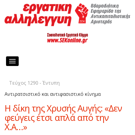
Toggle
navigation
Τεύχος 1290 - Έντυπη
Αντιρατσιστικό και αντιφασιστικό κίνημα
Η δίκη της Χρυσής Αυγής: «Δεν
φεύγεις έτσι απλά από την
Χ.Α…»