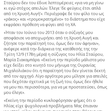
Σταύρου δεν του έδινε λεπτομέρειες «για να μη γίνω
κι εγώ στόχος απειλών. Έλεγε ‘δε φεύγεις έτσι απλά
από τη Χρυσή Αυγή’». Περιέγραψε δε τον φίλο του ως
«ράκος» και «τρομοκρατημένο» το διάστημα που είχε
εκφράσει πρόθεση να φύγει από τη ΧΑ.
«Ήταν τον Ιούνιο του 2013 όταν ο σύζυγός μου
αποφάσισε να αποχωρήσει από τη Χρυσή Αυγή και
ζήτησε την παραίτησή του, όμως δεν τον άφηναν»,
ανέφερε κατά την διάρκεια της κατάθεσής της την
Τρίτη 12/9 (178η μέρα) η σύζυγος του Ηλία Σταύρου,
Μαρία Σιακαμπάρα. «Εκείνη την περίοδο μάλιστα μου
είχε δείξει στο κινητό του μήνυμα της Ουρανίας
Μιχαλολιάκου ότι η παραίτησή του δεν γίνεται δεκτή
από τον αρχηγό. Λίγο αργότερα μου μίλησε για απειλές
που δεχόταν σχετικά με τη ζωή του, όμως δεν ήθελε
να μου πει περισσότερα, για να με προστατεύσει, όπως
μου έλεγε».
«Εκείνη την περίοδο κυκλοφόρησαν φήμες ότι ο
Ηλίας είχε ψυχολογικά προβλήματα. Μας έπιαναν