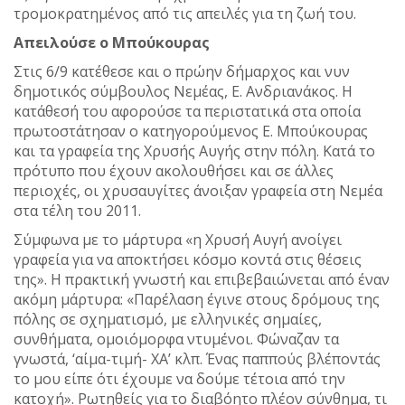
τρομοκρατημένος από τις απειλές για τη ζωή του.
Απειλoύσε ο Μπούκουρας
Στις 6/9 κατέθεσε και ο πρώην δήμαρχος και νυν
δημοτικός σύμβουλος Νεμέας, Ε. Ανδριανάκος. Η
κατάθεσή του αφορούσε τα περιστατικά στα οποία
πρωτοστάτησαν ο κατηγορούμενος Ε. Μπούκουρας
και τα γραφεία της Χρυσής Αυγής στην πόλη. Κατά το
πρότυπο που έχουν ακολουθήσει και σε άλλες
περιοχές, οι χρυσαυγίτες άνοιξαν γραφεία στη Νεμέα
στα τέλη του 2011.
Σύμφωνα με το μάρτυρα «η Χρυσή Αυγή ανοίγει
γραφεία για να αποκτήσει κόσμο κοντά στις θέσεις
της». Η πρακτική γνωστή και επιβεβαιώνεται από έναν
ακόμη μάρτυρα: «Παρέλαση έγινε στους δρόμους της
πόλης σε σχηματισμό, με ελληνικές σημαίες,
συνθήματα, ομοιόμορφα ντυμένοι. Φώναζαν τα
γνωστά, ‘αίμα-τιμή- ΧΑ’ κλπ. Ένας παππούς βλέποντάς
το μου είπε ότι έχουμε να δούμε τέτοια από την
κατοχή». Ρωτηθείς για το διαβόητο πλέον σύνθημα, τι