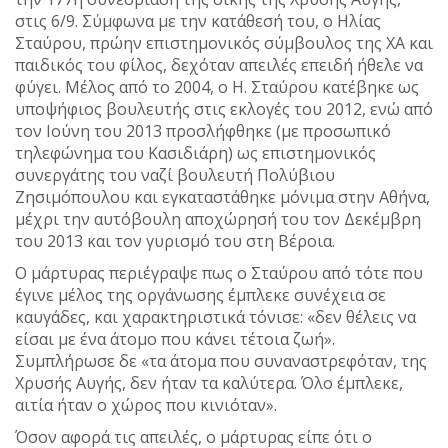
στις 6/9. Σύμφωνα με την κατάθεσή του, ο Ηλίας
Σταύρου, πρώην επιστημονικός σύμβουλος της ΧΑ και
παιδικός του φίλος, δεχόταν απειλές επειδή ήθελε να
φύγει. Μέλος από το 2004, ο Η. Σταύρου κατέβηκε ως
υποψήφιος βουλευτής στις εκλογές του 2012, ενώ από
τον Ιούνη του 2013 προσλήφθηκε (με προσωπικό
τηλεφώνημα του Κασιδιάρη) ως επιστημονικός
συνεργάτης του ναζί βουλευτή Πολύβιου
Ζησιμόπουλου και εγκαταστάθηκε μόνιμα στην Αθήνα,
μέχρι την αυτόβουλη αποχώρησή του τον Δεκέμβρη
του 2013 και τον γυρισμό του στη Βέροια.
Ο μάρτυρας περιέγραψε πως ο Σταύρου από τότε που
έγινε μέλος της οργάνωσης έμπλεκε συνέχεια σε
καυγάδες, και χαρακτηριστικά τόνισε: «δεν θέλεις να
είσαι με ένα άτομο που κάνει τέτοια ζωή».
Συμπλήρωσε δε «τα άτομα που συναναστρεφόταν, της
Χρυσής Αυγής, δεν ήταν τα καλύτερα. Όλο έμπλεκε,
αιτία ήταν ο χώρος που κινιόταν».
Όσον αφορά τις απειλές, ο μάρτυρας είπε ότι ο