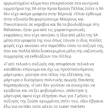
αρρωστημένο κλίμα που επικρατούσε στα κεντρικά
ορμητήρια της ΧΑ στην Κρύα Βρύση Πέλλας (τότε η ΧΑ
δεν είχε ακόμα γραφεία στην Βέροια). «Όταν έρθουμε
στην εξουσία θα φορτώσουμε Μαύρους και
Πακιστανούς σε καράβια και θα τα βουλιάξουμε στη
θάλασσα», ήταν μια από τις χαρακτηριστικές
εκφράσεις που είχε ακούσει η ίδια από μέλη της ΧΑ
μέσα στα γραφεία της ενώ όπως τόνισε η ίδια, πολλές
φορές είχε ακούσει στο παρελθόν τόσο το σύζυγό της,
όσο και πολλά άλλα διακεκριμένα μέλη της ναζιστικής
συμμορίας να εκθειάζουν τον Χίτλερ.
«Γιατί τελικά ο σύζυγός σας αποφάσισε τελικά να
καταθέσει επώνυμα και όχι ως προστατευόμενος
μάρτυρας», ρώτησε στο τέλος της εξέτασης της
μάρτυρα ο δικηγόρος πολιτικής αγωγής Θανάσης
Καμπαγιάννης. «Γιατί δεν γινόταν να συνεχίσει να
κρύβεται και να ζει φοβισμένος», απάντησε η
μάρτυρας αφού είχε εξηγήσει πως για 7 μήνες ο
σύζυγός της ζούσε κρυμμένος σπίτι του, «δεν έβγαινε
έξω για να πάει ούτε μέχρι το super market»