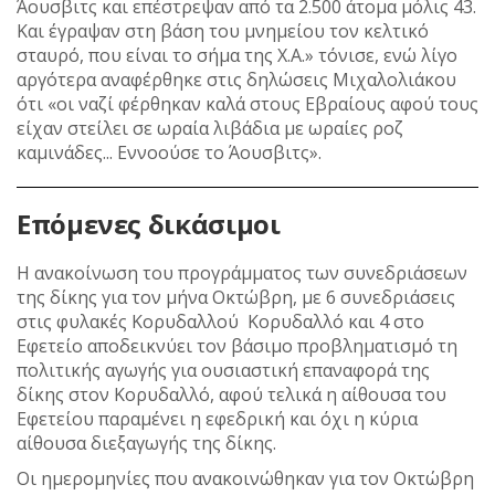
Άουσβιτς και επέστρεψαν από τα 2.500 άτομα μόλις 43.
Και έγραψαν στη βάση του μνημείου τον κελτικό
σταυρό, που είναι το σήμα της Χ.Α.» τόνισε, ενώ λίγο
αργότερα αναφέρθηκε στις δηλώσεις Μιχαλολιάκου
ότι «οι ναζί φέρθηκαν καλά στους Εβραίους αφού τους
είχαν στείλει σε ωραία λιβάδια με ωραίες ροζ
καμινάδες... Εννοούσε το Άουσβιτς».
Επόμενες δικάσιμοι
Η ανακοίνωση του προγράμματος των συνεδριάσεων
της δίκης για τον μήνα Οκτώβρη, με 6 συνεδριάσεις
στις φυλακές Κορυδαλλού Κορυδαλλό και 4 στο
Εφετείο αποδεικνύει τον βάσιμο προβληματισμό τη
πολιτικής αγωγής για ουσιαστική επαναφορά της
δίκης στον Κορυδαλλό, αφού τελικά η αίθουσα του
Εφετείου παραμένει η εφεδρική και όχι η κύρια
αίθουσα διεξαγωγής της δίκης.
Οι ημερομηνίες που ανακοινώθηκαν για τον Οκτώβρη