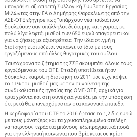
υπογράψει αξιοπρεπή Συλλογική Σύμβαση Εργασίας.
Μιλώντας στην ΕΑ ο Δημήτρης Φαρακλιώτης από την
ΑΣΕ-ΟΤΕ εξήγησε πως “υπάρχουν νέα παιδιά που
δουλεύουν σαν υπάλληλοι δεύτερης κατηγορίας με
πολύ λίγα λεφτά, μισθοί των 650 ευρώ απαγορευτικοί
για να ζήσεις με αξιοπρέπεια. Την ίδια στιγμή η
διοίκηση ετοιμάζεται να κάνει το ίδιο με τους
εργαζόμενους από άλλες θυγατρικές του ομίλου.
Ταυτόχρονα το ζήτημα της ΣΣΕ ακουμπάει όλους τους
εργαζόμενους του ΟΤΕ. Επειδή υποτίθεται ήταν
δύσκολοι καιροί, η διοίκηση το 2011 μας είχε κόψει
το 11% του μισθού μας με την συναίνεση της
συνδικαλιστικής ηγεσίας της ΟΜΕ-ΟΤΕ, αρχικά για
τρία χρόνια και στη συνέχεια για έξι, με την υπόσχεση
ότι μετά θα επανερχόμασταν στα κανονικά επίπεδα.
Η κερδοφορία του ΟΤΕ το 2016 έφτασε το 1,2 δις ευρώ
με τους μάνατζερς και τα χρυσοπληρωμένα στελέχη
να παίρνουν τεράστια μπόνους, εξωπραγματικά ποσά
για την ελληνική κοινωνία που βρίσκεται σε κρίση.