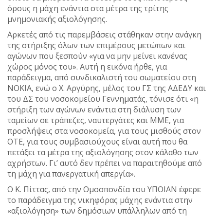
όρους η μάχη ενάντια στα μέτρα της τρίτης
μνημονιακής αξιολόγησης.
Αρκετές από τις παρεμβάσεις στάθηκαν στην ανάγκη
της στήριξης όλων των επιμέρους μετώπων και
αγώνων που ξεσπούν «για να μην μείνει κανένας
χώρος μόνος του». Αυτή η εικόνα ήρθε, για
παράδειγμα, από συνδικαλιστή του σωματείου στη
ΝΟΚΙΑ, ενώ ο Χ. Αργύρης, μέλος του ΓΣ της ΑΔΕΔΥ και
του ΔΣ του νοσοκομείου Γεννηματάς, τόνισε ότι «η
στήριξη των αγώνων ενάντια στη διάλυση των
ταμείων σε τράπεζες, ναυτεργάτες και ΜΜΕ, για
προσλήψεις στα νοσοκομεία, για τους μισθούς στον
ΟΤΕ, για τους συμβασιούχους είναι αυτή που θα
πετάξει τα μέτρα της αξιολόγησης στον κάλαθο των
αχρήστων. Γι’ αυτό δεν πρέπει να παραιτηθούμε από
τη μάχη για πανεργατική απεργία».
Ο Κ. Πίττας, από την Ομοσπονδία του ΥΠΟΙΑΝ έφερε
το παράδειγμα της νικηφόρας μάχης ενάντια στην
«αξιολόγηση» των δημόσιων υπάλληλων από τη