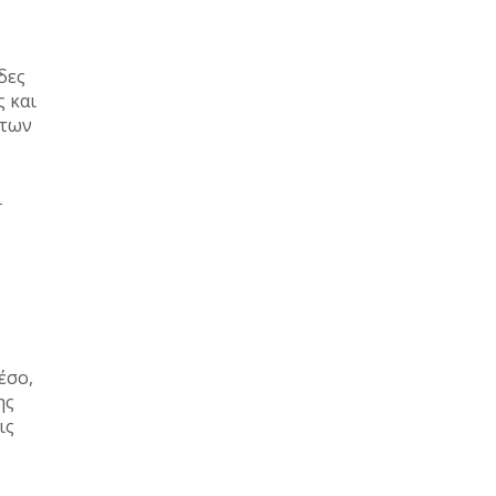
δες
 και
 των
ι
έσο,
ης
ις