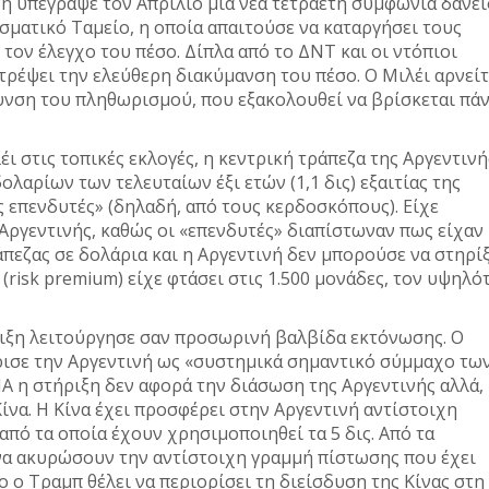
νή υπέγραψε τον Απρίλιο μια νέα τετραετή συμφωνία δανε
σματικό Ταμείο, η οποία απαιτούσε να καταργήσει τους
τον έλεγχο του πέσο. Δίπλα από το ΔΝΤ και οι ντόπιοι
τρέψει την ελεύθερη διακύμανση του πέσο. Ο Μιλέι αρνείτ
υνση του πληθωρισμού, που εξακολουθεί να βρίσκεται πά
έι στις τοπικές εκλογές, η κεντρική τράπεζα της Αργεντινή
αρίων των τελευταίων έξι ετών (1,1 δις) εξαιτίας της
 επενδυτές» (δηλαδή, από τους κερδοσκόπους). Είχε
ργεντινής, καθώς οι «επενδυτές» διαπίστωναν πως είχαν
άπεζας σε δολάρια και η Αργεντινή δεν μπορούσε να στηρίξ
(risk premium) είχε φτάσει στις 1.500 μονάδες, τον υψηλό
ριξη λειτούργησε σαν προσωρινή βαλβίδα εκτόνωσης. Ο
σε την Αργεντινή ως «συστημικά σημαντικό σύμμαχο τω
ΠΑ η στήριξη δεν αφορά την διάσωση της Αργεντινής αλλά,
ίνα. Η Κίνα έχει προσφέρει στην Αργεντινή αντίστοιχη
από τα οποία έχουν χρησιμοποιηθεί τα 5 δις. Από τα
ι να ακυρώσουν την αντίστοιχη γραμμή πίστωσης που έχει
 ο Τραμπ θέλει να περιορίσει τη διείσδυση της Κίνας στη