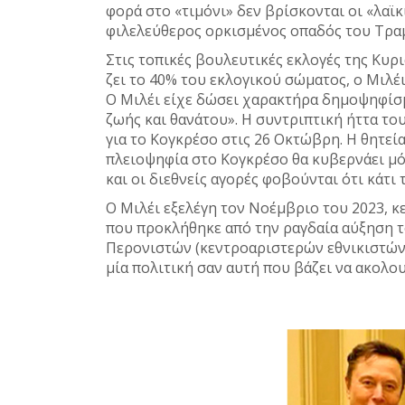
φορά στο «τιμόνι» δεν βρίσκονται οι «λαϊ
φιλελεύθερος ορκισμένος οπαδός του Τραμ
Στις τοπικές βουλευτικές εκλογές της Κυρ
ζει το 40% του εκλογικού σώματος, ο Μιλέ
Ο Μιλέι είχε δώσει χαρακτήρα δημοψηφίσμ
ζωής και θανάτου». Η συντριπτική ήττα το
για το Κογκρέσο στις 26 Οκτώβρη. Η θητεία 
πλειοψηφία στο Κογκρέσο θα κυβερνάει μό
και οι διεθνείς αγορές φοβούνται ότι κάτι 
Ο Μιλέι εξελέγη τον Νοέμβριο του 2023, 
που προκλήθηκε από την ραγδαία αύξηση 
Περονιστών (κεντροαριστερών εθνικιστών
μία πολιτική σαν αυτή που βάζει να ακολο