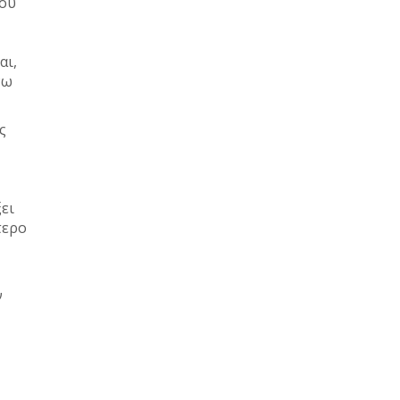
ίου
αι,
νω
ς
ει
τερο
ν