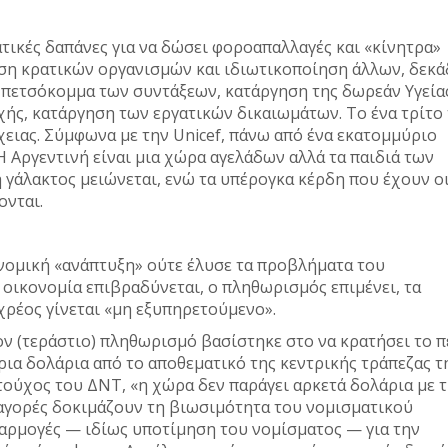
τικές δαπάνες για να δώσει φοροαπαλλαγές και «κίνητρα»
ηση κρατικών οργανισμών και ιδιωτικοποίηση άλλων, δεκά
πετσόκομμα των συντάξεων, κατάργηση της δωρεάν Υγείας
χής, κατάργηση των εργατικών δικαιωμάτων. Το ένα τρίτο
ειας. Σύμφωνα με την Unicef, πάνω από ένα εκατομμύριο
Η Αργεντινή είναι μια χώρα αγελάδων αλλά τα παιδιά των
 γάλακτος μειώνεται, ενώ τα υπέρογκα κέρδη που έχουν ο
ονται.
ονομική «ανάπτυξη» ούτε έλυσε τα προβλήματα του
Η οικονομία επιβραδύνεται, ο πληθωρισμός επιμένει, τα
χρέος γίνεται «μη εξυπηρετούμενο».
ον (τεράστιο) πληθωρισμό βασίστηκε στο να κρατήσει το π
ια δολάρια από το αποθεματικό της κεντρικής τράπεζας τ
ούχος του ΔΝΤ, «η χώρα δεν παράγει αρκετά δολάρια με τ
ι αγορές δοκιμάζουν τη βιωσιμότητα του νομισματικού
αρμογές — ιδίως υποτίμηση του νομίσματος — για την