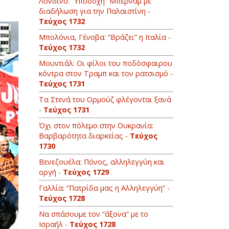
Λονδίνο: “Υποδοχή” Μπέρναμ με
διαδήλωση για την Παλαιστίνη -
Τεύχος 1732
Μπολόνια, Γένοβα: “Βράζει” η Ιταλία -
Τεύχος 1732
Μουντιάλ: Οι φίλοι του ποδόσφαιρου
κόντρα στον Τραμπ και τον ρατσισμό -
Τεύχος 1731
Τα Στενά του Ορμούζ φλέγονται ξανά
-
Τεύχος 1731
Όχι στον πόλεμο στην Ουκρανία:
Βαρβαρότητα διαρκείας -
Τεύχος
1730
Βενεζουέλα: Πόνος, αλληλεγγύη και
οργή -
Τεύχος 1729
Γαλλία: “Πατρίδα μας η Αλληλεγγύη” -
Τεύχος 1728
Να σπάσουμε τον “άξονα” με το
Ισραήλ -
Τεύχος 1728