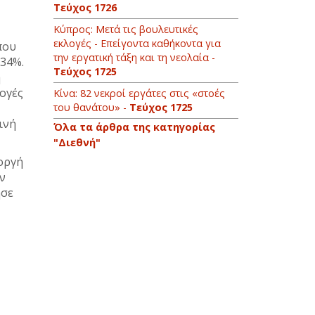
Τεύχος 1726
Κύπρος: Μετά τις βουλευτικές
εκλογές - Επείγοντα καθήκοντα για
που
την εργατική τάξη και τη νεολαία -
 34%.
Τεύχος 1725
η
λογές
Κίνα: 82 νεκροί εργάτες στις «στοές
του θανάτου» -
Τεύχος 1725
ινή
Όλα τα άρθρα της κατηγορίας
"Διεθνή"
οργή
ν
ησε