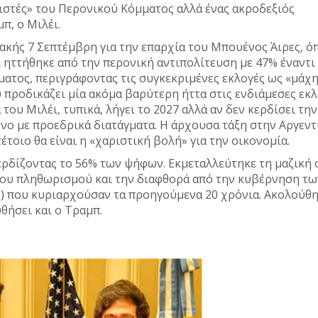
κιστές» του Περονικού Κόμματος αλλά ένας ακροδεξιός
π, ο Μιλέι.
ιακής 7 Σεπτέμβρη για την επαρχία του Μπουένος Άιρες, ό
ι ηττήθηκε από την περονική αντιπολίτευση με 47% έναντι
ατος, περιγράφοντας τις συγκεκριμένες εκλογές ως «μάχ
υ προδικάζει μία ακόμα βαρύτερη ήττα στις ενδιάμεσες εκ
του Μιλέι, τυπικά, λήγει το 2027 αλλά αν δεν κερδίσει την
νο με προεδρικά διατάγματα. Η άρχουσα τάξη στην Αργεντ
τέτοιο θα είναι η «χαριστική βολή» για την οικονομία.
κερδίζοντας το 56% των ψήφων. Εκμεταλλεύτηκε τη μαζική 
του πληθωρισμού και την διαφθορά από την κυβέρνηση τω
) που κυριαρχούσαν τα προηγούμενα 20 χρόνια. Ακολούθ
υθήσει και ο Τραμπ.