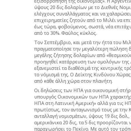
εξισορρόπηση της οικονομίας». Η Αργεντι
ύψους 20 δις δολαρίων με το Διεθνές Νομι
ελέγχους συναλλάγματος και να χαλαρώσει 
επιχειρηματίες ζητούν από το Μιλέι να επι
έως τώρα, φοβούμενος, σωστά, νέα επιτάχ
από το 30%. Φαύλος κύκλος.
Τον Σεπτέμβριο, και μετά την ήττα του Μιλ
πραγματοποίησε την μεγαλύτερη πώληση δολ
μεγάλης ζήτησης δολαρίων από «θεσμικούς
προηγηθεί κατάρρευση των ομολόγων της Α
εξανεμιστεί τα διαθέσιμά της κεντρικής τρ
το νόμισμά της. Ο Δείκτης Κινδύνου Χώρας 
από κάθε άλλη χώρα στον πλανήτη.
Οι δηλώσεις των ΗΠΑ για οικονομική στή
υπουργός Οικονομικών των ΗΠΑ χαρακτήρι
ΗΠΑ στη Λατινική Αμερική» αλλά για τις Η
πρωτίστως, τον ανταγωνισμό τους με την Κ
ανταλλαγή νομισμάτων, ύψους 19 δις δολ., 
αμερικάνικα 20 δις, τα 5 δις προορίζοντα
παραχωρήσει το Πεκίνο. Με αυτό τον τρόπο