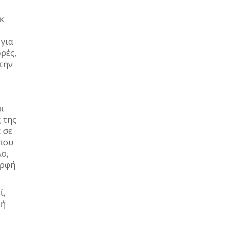
κ
 για
ορές,
την
ι
ς της
 σε
 που
λο,
ερφή
ί,
κή