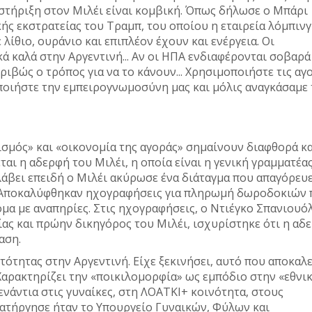
η στήριξη στον Μιλέι είναι κομβική. Όπως δήλωσε ο Μπάρι
ς εκστρατείας του Τραμπ, του οποίου η εταιρεία λόμπινγ
λίθιο, ουράνιο και επιπλέον έχουν και ενέργεια. Οι
ικά καλά στην Αργεντινή... Αν οι ΗΠΑ ενδιαφέρονται σοβαρά
ριβώς ο τρόπος για να το κάνουν... Χρησιμοποιήστε τις αγ
ποιήστε την εμπειρογνωμοσύνη μας και μόλις αναγκάσαμε 
σμός» και «οικονομία της αγοράς» σημαίνουν διαφθορά κα
ται η αδερφή του Μιλέι, η οποία είναι η γενική γραμματέα
λάβει επειδή ο Μιλέι ακύρωσε ένα διάταγμα που απαγόρευε
. Αποκαλύφθηκαν ηχογραφήσεις για πληρωμή δωροδοκιών
μα με αναπηρίες. Στις ηχογραφήσεις, ο Ντιέγκο Σπανιουό
ας και πρώην δικηγόρος του Μιλέι, ισχυρίστηκε ότι η αδ
αση.
τότητας στην Αργεντινή. Είχε ξεκινήσει, αυτό που αποκαλε
Χαρακτηρίζει την «ποικιλομορφία» ως εμπόδιο στην «εθνι
ενάντια στις γυναίκες, στη ΛΟΑΤΚΙ+ κοινότητα, στους
κατήργησε ήταν το Υπουργείο Γυναικών, Φύλων και