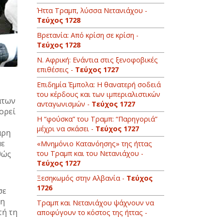
Ήττα Τραμπ, λύσσα Νετανιάχου -
Τεύχος 1728
Βρετανία: Από κρίση σε κρίση -
Τεύχος 1728
Ν. Αφρική: Ενάντια στις ξενοφοβικές
επιθέσεις -
Τεύχος 1727
Επιδημία Έμπολα: Η θανατερή σοδειά
του κέρδους και των ιμπεριαλιστικών
άτων
ανταγωνισμών -
Τεύχος 1727
πορεί
Η “φούσκα” του Τραμπ: “Παρηγοριά”
μέχρι να σκάσει -
Τεύχος 1727
άρη
με
«Μνημόνιο Κατανόησης» της ήττας
θώς
του Τραμπ και του Νετανιάχου -
Τεύχος 1727
,
Ξεσηκωμός στην Αλβανία -
Τεύχος
1726
σε
τη
Τραμπ και Νετανιάχου ψάχνουν να
τή τη
αποφύγουν το κόστος της ήττας -