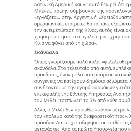
Λατινική Αμερική και γι’ αυτό θεωρεί ότι 
Μπένετ, πρώην σύμβουλος της προεκλογική
«εργάζεται» στην Αργεντινή: «Χρειαζόμαστε 
αμερικανικές εταιρείες θα τα πάνε εξαιρετ
την αντιμετώπιση της Κίνας, αυτός είναι ακ
χρησιμοποιήστε τα εργαλεία μας, χρησιμο
Κίνα να φύγει από τη χώρα».
Σκάνδαλα
Όπως γνωρίζουμε πολύ καλά, «φιλελευθερι
σκάνδαλα. Στο τελευταίο από αυτά, εμπλέκε
προεδρίας, έναν ρόλο που μπόρεσε να ανα
συγγενείς να κατέχουν δημόσια αξιώματα
συνδέονται με την αγορά φαρμάκων για άτο
επικεφαλής της Εθνικής Υπηρεσίας Αναπηρί
του Μιλέι "τσεπώνει" το 3% από κάθε σύμβ
Αλλά, ο Μιλέι δεν προωθεί «μόνο» μέτρα λι
τον «πόλεμο κατά της διαφορετικότητας». 
πρόοδο». Αυτό έχει οδηγήσει σε επιθέσεις 
μετανάστες. Από τα πρώτα Υπουργεία που 