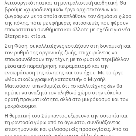
λειτουργικότητα και τη μινιμαλιστική αισθητική. Θα
βρούμε «χωροδυναμικά» έργα αρχιτεκτόνων και
ζωγράφων με τα οποία αναπλάθουν τον δημόσιο χώρο
της πόλης, πότε με εφήμερες κατασκευές που φέρουν
επαναστατικά συνθήματα και άλλοτε με σχέδια για νέα
θέατρα και κτίρια.
Στη Φύση, οι καλλιτέχνες εστιάζουν στη δυναμική και
τον ρυθμό της οργανικής ζωής, επιχειρώντας να
επανασυνδέσουν την τέχνη με το φυσικό περιβάλλον
μέσα από παρατήρηση, πειραματισμό και την
ενσωμάτωση της κίνησης και του ήχου. Με το έργο
«Μουσικοζωγραφική κατασκευή» ο Μιχαήλ
Ματιούσιν υπενθυμίζει ότι «ο καλλιτέχνης δεν θα
πρέπει να αναζητά τον αληθινό χώρο στην εύκολα
ορατή πραγματικότητα, αλλά στο μικρόκοσμο και τον
μακρόκοσμο».
Η θεματική του Σύμπαντος εξερευνά την ουτοπία και
τη φαντασία γύρω από το άγνωστο, συνδυάζοντας
επιστημονικές και φιλοσοφικές προσεγγίσεις. Από τα
πιο χαρακτηριστικά, ανάμεσα σε άλλα, έργα της