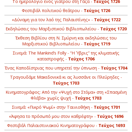
Το ημερολόγιο ενός γιατρού στη Γάζα -
Τεύχος 1726
Φεστιβάλ πολιτικού θεάτρου -
Τεύχος 1726
«Δύναμη για τον λαό της Παλαιστίνης» -
Τεύχος 1722
Εκδηλώσεις του Μαρξιστικού Βιβλιοπωλείου -
Τεύχος 1720
Έκθεση Βιβλίου στη Ν. Σμύρνη και εκδηλώσεις του
Μαρξιστικού Βιβλιοπωλείου -
Τεύχος 1719
Σινεμά: The Mankind’s Folly - “Η Ύβρις” της κλιματικής
καταστροφής -
Τεύχος 1706
Ένας Καποδίστριας που υπηρετεί την ύπνωση -
Τεύχος 1704
Τραγουδάμε Μακεδονικά κι ας λυσσάνε οι Πλεύρηδες -
Τεύχος 1703
Κινηματογράφος: Από την «Ψυχή στο Στόμα» στη «Σπασμένη
Φλέβα» χωρίς ψυχή -
Τεύχος 1703
Σινεμά: «Πικρό Ψωμί» στην Ταινιοθήκη -
Τεύχος 1701
«Άφησα το πρόσωπό μου στον καθρέφτη» -
Τεύχος 1696
Φεστιβάλ Παλαιστινιακού Κινηματογράφου -
Τεύχος 1693