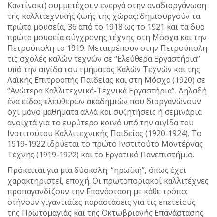
Καντίνσκι) συμμετέχουν ενεργά στην αναδιοργάνωση
της καλλιτεχνικής ζωής της χώρας: δημιουργούν τα
πρώτα μουσεία, 36 από το 1918 ως το 1921 και τα δυο
πρώτα μουσεία σύγχρονης τέχνης στη Μόσχα και την
Πετρούπολη το 1919. Μετατρέπουν στην Πετρούπολη
τις σχολές καλών τεχνών σε “Ελεύθερα Εργαστήρια”
υπό την αιγίδα του τμήματος Καλών Τεχνών και της
Λαϊκής Επιτροοπής Παιδείας και στη Μόσχα (1920) σε
“Ανώτερα Καλλιτεχνικά-Τεχνικά Εργαστήρια”. Δηλαδή
ένα είδος ελεύθερων ακαδημιών που διοργανώνουν
όχι μόνο μαθήματα αλλά και συζητήσεις ή σεμινάρια
ανοιχτά για το ευρύτερο κοινό υπό την αιγίδα του
Ινστιτούτου Καλλιτεχνικής Παιδείας (1920-1924). Το
1919-1922 ιδρύεται το πρώτο Ινστιτούτο Μοντέρνας
Τέχνης (1919-1922) και το Εργατικό Πανεπιστήμιο.
Πρόκειται για μια δύσκολη, “ηρωϊκή”, όπως έχει
χαρακτηριστεί, εποχή. Οι πρωτοποριακοί καλλιτέχνες
προπαγανδίζουν την Επανάσταση με κάθε τρόπο:
στήνουν γιγαντιαίες παραστάσεις για τις επετείους
της Πρωτομαγιάς και της Οκτωβριανής Επανάστασης