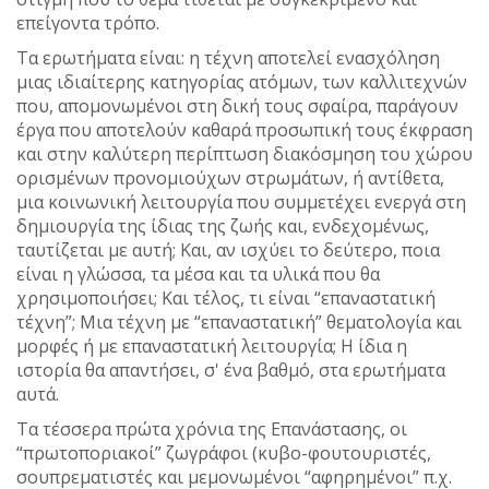
επείγοντα τρόπο.
Τα ερωτήματα είναι: η τέχνη αποτελεί ενασχόληση
μιας ιδιαίτερης κατηγορίας ατόμων, των καλλιτεχνών
που, απομονωμένοι στη δική τους σφαίρα, παράγουν
έργα που αποτελούν καθαρά προσωπική τους έκφραση
και στην καλύτερη περίπτωση διακόσμηση του χώρου
ορισμένων προνομιούχων στρωμάτων, ή αντίθετα,
μια κοινωνική λειτουργία που συμμετέχει ενεργά στη
δημιουργία της ίδιας της ζωής και, ενδεχομένως,
ταυτίζεται με αυτή; Και, αν ισχύει το δεύτερο, ποια
είναι η γλώσσα, τα μέσα και τα υλικά που θα
χρησιμοποιήσει; Και τέλος, τι είναι “επαναστατική
τέχνη”; Μια τέχνη με “επαναστατική” θεματολογία και
μορφές ή με επαναστατική λειτουργία; Η ίδια η
ιστορία θα απαντήσει, σ' ένα βαθμό, στα ερωτήματα
αυτά.
Τα τέσσερα πρώτα χρόνια της Επανάστασης, οι
“πρωτοποριακοί” ζωγράφοι (κυβο-φουτουριστές,
σουπρεματιστές και μεμονωμένοι “αφηρημένοι” π.χ.