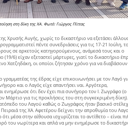
οίηση στη δίκη της ΧΑ. Φωτό: Γιώργος Πίττας
της Χρυσής Αυγής, χωρίς το δικαστήριο να εξετάσει άλλου
ρογραμματιστεί πέντε συνεδριάσεις για τις 17-21 Ιούλη, τ
όρους σε αρκετούς κατηγορούμενους, ανάμεσά τους και ο
 (19/6) είχαν εξεταστεί μάρτυρες, γιατί το δικαστήριο έπ
νο Χατζηδάκη, οι οποίοι ζήτησαν χρόνο για να διαβάσουν
ο γραμματέας της έδρας είχε επικοινωνήσει με τον Λαγό γι
νήγορο και ο Λαγός είχε απαντήσει ναι. Αργότερα,
ι ενημέρωσε ότι δεν έχει πια συνήγορο τον Ι. Ζωγράφο (ο
ον Μάρτιο για τις προκλήσεις του στη συγκεκριμένη δίκη).
ρατόπεδο του Λαγού καθώς ο Ζωγράφος ήταν βασικό στέλε
Πειραιά της ΧΑ. Αφετέρου δείχνει την απροθυμία του Λαγ
ότι μέσα στην αίθουσα ισχυρίζεται το αντίθετο – είναι π
ορό του νωρίτερα και απλά να μην ενημέρωσε το δικαστήρ