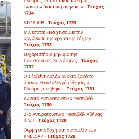
Πλεύρης: Ρατσιστικός πόλεμος
εναντίον (και των) ανηλίκων -
Τεύχος
1734
STOP ICE! -
Τεύχος 1733
Μινεσότα: «Να χτίσουμε την
οργάνωση της εργατικής τάξης» -
Τεύχος 1733
Ευχαριστήριο μήνυμα της
Πακιστανικής Κοινότητας -
Τεύχος
1732
Ο Τζαβέντ Ασλάμ ανακτά ξανά το
άσυλο. Η αλληλεγγύη νίκησε, ο
Πλεύρης ηττήθηκε! -
Τεύχος 1731
Δυνατό Αντιρατσιστικό Φεστιβάλ -
Τεύχος 1730
27ο Αντιρατσιστικό Φεστιβάλ Αθήνας
3-5/7 -
Τεύχος 1729
Θερμή υποδοχή στη συναυλία των
KNEECAP -
Τεύχος 1728