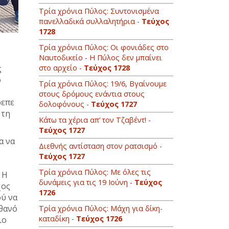
Τρία χρόνια Πύλος: Συντονισμένα
πανελλαδικά συλλαλητήρια -
Τεύχος
1728
Τρία χρόνια Πύλος: Οι φονιάδες στο
Ναυτοδικείο - Η Πύλος δεν μπαίνει
στο αρχείο -
Τεύχος 1728
ς
ο
Τρία χρόνια Πύλος: 19/6, Βγαίνουμε
στους δρόμους ενάντια στους
ρεπε
δολοφόνους -
Τεύχος 1727
 τη
Κάτω τα χέρια απ’ τον Τζαβέντ! -
Τεύχος 1727
α να
Διεθνής αντίσταση στον ρατσισμό -
Τεύχος 1727
Τρία χρόνια Πύλος: Με όλες τις
 Η
δυνάμεις για τις 19 Ιούνη -
Τεύχος
χος
1726
ού να
ιθανό
Τρία χρόνια Πύλος: Μάχη για δίκη-
καταδίκη -
Τεύχος 1726
ιο