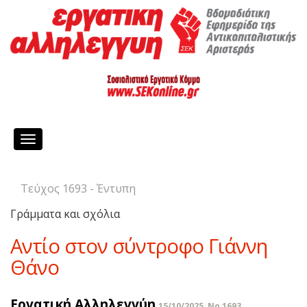
Toggle
navigation
Τεύχος 1693 - Έντυπη
Γράμματα και σχόλια
Αντίο στον σύντροφο Γιάννη
Θάνο
Εργατική Αλληλεγγύη
15/10/2025, No 1693