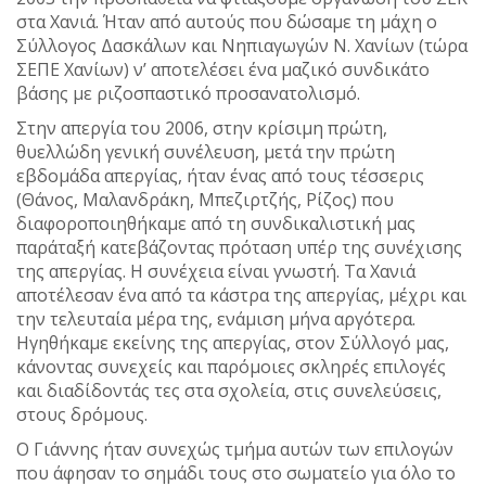
στα Χανιά. Ήταν από αυτούς που δώσαμε τη μάχη ο
Σύλλογος Δασκάλων και Νηπιαγωγών Ν. Χανίων (τώρα
ΣΕΠΕ Χανίων) ν’ αποτελέσει ένα μαζικό συνδικάτο
βάσης με ριζοσπαστικό προσανατολισμό.
Στην απεργία του 2006, στην κρίσιμη πρώτη,
θυελλώδη γενική συνέλευση, μετά την πρώτη
εβδομάδα απεργίας, ήταν ένας από τους τέσσερις
(Θάνος, Μαλανδράκη, Μπεζιρτζής, Ρίζος) που
διαφοροποιηθήκαμε από τη συνδικαλιστική μας
παράταξή κατεβάζοντας πρόταση υπέρ της συνέχισης
της απεργίας. Η συνέχεια είναι γνωστή. Τα Χανιά
αποτέλεσαν ένα από τα κάστρα της απεργίας, μέχρι και
την τελευταία μέρα της, ενάμιση μήνα αργότερα.
Ηγηθήκαμε εκείνης της απεργίας, στον Σύλλογό μας,
κάνοντας συνεχείς και παρόμοιες σκληρές επιλογές
και διαδίδοντάς τες στα σχολεία, στις συνελεύσεις,
στους δρόμους.
Ο Γιάννης ήταν συνεχώς τμήμα αυτών των επιλογών
που άφησαν το σημάδι τους στο σωματείο για όλο το