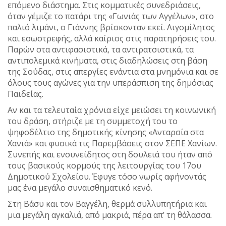
επόμενο διάστημα. Στις κομματικές συνεδριάσεις,
όταν γέμιζε το πατάρι της «Γωνιάς των Αγγέλων», στο
παλιό λιμάνι, ο Γιάννης βρίσκονταν εκεί. Λιγομίλητος
και εσωστρεφής, αλλά καίριος στις παρατηρήσεις του.
Παρών στα αντιφασιστικά, τα αντιρατσιστικά, τα
αντιπολεμικά κινήματα, στις διαδηλώσεις στη βάση
της Σούδας, στις απεργίες ενάντια στα μνημόνια και σε
όλους τους αγώνες για την υπεράσπιση της δημόσιας
Παιδείας.
Αν και τα τελευταία χρόνια είχε μειώσει τη κοινωνική
του δράση, στήριζε με τη συμμετοχή του το
ψηφοδέλτιο της δημοτικής κίνησης «Ανταρσία στα
Χανιά» και φυσικά τις Παρεμβάσεις στον ΣΕΠΕ Χανίων.
Συνεπής και ενσυνείδητος στη δουλειά του ήταν από
τους βασικούς κορμούς της λειτουργίας του 17ου
Δημοτικού Σχολείου. Έφυγε τόσο νωρίς αφήνοντάς
μας ένα μεγάλο συναισθηματικό κενό.
Στη Βάσυ και τον Βαγγέλη, θερμά συλλυπητήρια και
μια μεγάλη αγκαλιά, από μακριά, πέρα απ’ τη θάλασσα.