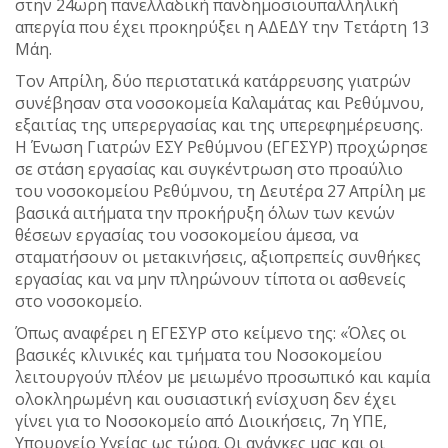
στην 24ωρη πανελλαδική πανδημοσιοϋπαλληλική
απεργία που έχει προκηρύξει η ΑΔΕΔΥ την Τετάρτη 13
Μάη.
Τον Απρίλη, δύο περιστατικά κατάρρευσης γιατρών
συνέβησαν στα νοσοκομεία Καλαμάτας και Ρεθύμνου,
εξαιτίας της υπερεργασίας και της υπερεφημέρευσης.
Η Ένωση Γιατρών ΕΣΥ Ρεθύμνου (ΕΓΕΣΥΡ) προχώρησε
σε στάση εργασίας και συγκέντρωση στο προαύλιο
του νοσοκομείου Ρεθύμνου, τη Δευτέρα 27 Απρίλη με
βασικά αιτήματα την προκήρυξη όλων των κενών
θέσεων εργασίας του νοσοκομείου άμεσα, να
σταματήσουν οι μετακινήσεις, αξιοπρεπείς συνθήκες
εργασίας και να μην πληρώνουν τίποτα οι ασθενείς
στο νοσοκομείο.
Όπως αναφέρει η ΕΓΕΣΥΡ στο κείμενο της: «Όλες οι
βασικές κλινικές και τμήματα του Νοσοκομείου
λειτουργούν πλέον με μειωμένο προσωπικό και καμία
ολοκληρωμένη και ουσιαστική ενίσχυση δεν έχει
γίνει για το Νοσοκομείο από Διοικήσεις, 7η ΥΠΕ,
Υπουργείο Υγείας ως τώρα. Οι ανάγκες μας και οι