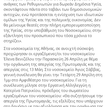
ανάγκες των Ρεθυμνιωτών για δωρεάν Δημόσια Υγεία,
σκοντάφτουν πάντα στο ταβάνι των δημοσιονομικών
αντοχών, ενώ προτάσσεται η ενίσχυση των ιδιωτικών
ομίλων της Υγείας και της πολεμικής οικονομίας. Δεν
θα μείνουμε θεατές στην πλήρη εμπορευματοποίηση
της Υγείας, στην υποβάθμιση του Νοσοκομείου, στην
εξάντληση του προσωπικού που τόσα χρόνια το
στηρίζει».
Στα νοσοκομεία της Αθήνας, σε ανοιχτή σύσκεψη
προχώρησαν οι εργαζόμενες/οι του νοσοκομείου
Έλενα Βενιζέλου την Παρασκεύη 26 Απρίλη με θέμα
την οργάνωση της απεργίας της Πρωτομαγιάς και της
απεργίας στις 13 Μάη. Στο νοσοκομείο Άγιος Σάββας,
γενική συνέλευση θα γίνει την Τετάρτη 29 Απρίλη στη
1μμ στο Αμφιθέατρο του νοσοκομείου. Για τη
συνέλευση μίλησε στην Εργατική Αλληλεγγύη η
Κατερίνα Πατρικίου, πρόεδρος του σωματείου
εργαζομένων του νοσοκομείου: «Θα συζητήσουμε την
απεργία της Πρωτομαγιάς, τις εξελίξεις που υπάρχουν
στο δημόσιο με την αξιολόγηση και την οργάνωση της