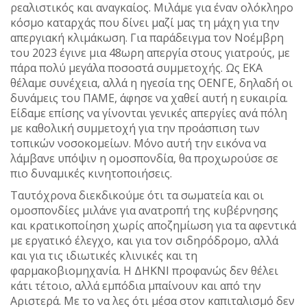
ρεαλιστικός και αναγκαίος. Μιλάμε για έναν ολόκληρο
κόσμο καταρχάς που δίνει μαζί μας τη μάχη για την
απεργιακή κλιμάκωση. Για παράδειγμα τον Νοέμβρη
του 2023 έγινε μια 48ωρη απεργία στους γιατρούς, με
πάρα πολύ μεγάλα ποσοστά συμμετοχής. Ως ΕΚΑ
θέλαμε συνέχεια, αλλά η ηγεσία της ΟΕΝΓΕ, δηλαδή οι
δυνάμεις του ΠΑΜΕ, άφησε να χαθεί αυτή η ευκαιρία.
Είδαμε επίσης να γίνονται γενικές απεργίες ανά πόλη
με καθολική συμμετοχή για την προάσπιση των
τοπικών νοσοκομείων. Μόνο αυτή την εικόνα να
λάμβανε υπόψιν η ομοσπονδία, θα προχωρούσε σε
πιο δυναμικές κινητοποιήσεις.
Ταυτόχρονα διεκδικούμε ότι τα σωματεία και οι
ομοσπονδίες μιλάνε για ανατροπή της κυβέρνησης
και κρατικοποίηση χωρίς αποζημίωση για τα αφεντικά
με εργατικό έλεγχο, και για τον σιδηρόδρομο, αλλά
και για τις ιδιωτικές κλινικές και τη
φαρμακοβιομηχανία. Η ΔΗΚΝΙ προφανώς δεν θέλει
κάτι τέτοιο, αλλά εμπόδια μπαίνουν και από την
Αριστερά. Με το να λες ότι μέσα στον καπιταλισμό δεν