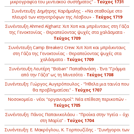
μικρογραφία του μιντιακού συστήματος” -
Τεύχος 1731
Συνέντευξη: Δημήτρης Καράμαλης - «Να σταθούμε στο
πλευρό των κτηνοτρόφων της Λέσβου» -
Τεύχος 1719
Συνέντευξη Ahmed Alghariz: Χιπ Χοπ και μπρέιντανς στη Γάζα
της Γενοκτονίας - Θεραπεύοντας ψυχές στα χαλάσματα -
Τεύχος 1709
Συνέντευξη Camp Breakerz Crew: Χιπ Χοπ και μπρέικντανς
στη Γάζα της Γενοκτονίας - Θεραπεύοντας ψυχές στα
χαλάσματα -
Τεύχος 1709
Συνέντευξη Λευτέρη "Boban" Παπαθανάση - Ένα “Γράμμα
από την Γάζα” ως τη Μινεσότα -
Τεύχος 1708
Συνέντευξη: Γιώργος Αυγερόπουλος - “Ήθελα μια ταινία που
θα προβληματίσει” -
Τεύχος 1707
Νοσοκομεία - νέοι “οργανισμοί”: Νέα επίθεση περικοπών -
Τεύχος 1705
Συνέντευξη: Πάνος Παπανικολάου - “Προίκα στην Υγεία – όχι
στη Μαρία” -
Τεύχος 1704
Συνέντευξη: Ε. Μακρόγλου, Κ. Τορπουζίδης - “Συνήγοροι των