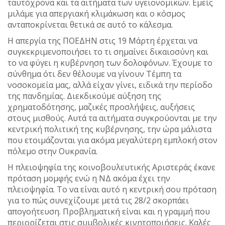
ταυτόχρονα και τα αιτήματα των υγειονομικών. Εμείς
μιλάμε για απεργιακή κλιμάκωση και ο κόσμος
ανταποκρίνεται θετικά σε αυτό το κάλεσμα.
Η απεργία της ΠΟΕΔΗΝ στις 19 Μάρτη έρχεται να
συγκεκριμενοποιήσει το τι σημαίνει δικαιοσύνη και
το να φύγει η κυβέρνηση των δολοφόνων. Έχουμε το
σύνθημα ότι δεν θέλουμε να γίνουν Τέμπη τα
νοσοκομεία μας, αλλά είχαν γίνει, ειδικά την περίοδο
της πανδημίας. Διεκδικούμε αύξηση της
χρηματοδότησης, μαζικές προσλήψεις, αυξήσεις
στους μισθούς. Αυτά τα αιτήματα συγκρούονται με την
κεντρική πολιτική της κυβέρνησης, την ώρα μάλιστα
που ετοιμάζονται για ακόμα μεγαλύτερη εμπλοκή στον
πόλεμο στην Ουκρανία.
Η πλειοψηφία της κοινοβουλευτικής Αριστεράς έκανε
πρόταση μομφής ενώ η ΝΔ ακόμα έχει την
πλειοψηφία. Το να είναι αυτό η κεντρική σου πρόταση
για το πώς συνεχίζουμε μετά τις 28/2 σκορπάει
απογοήτευση. Προβληματική είναι και η γραμμή που
περιορίζεται στις συμβολικές κινητοποιήσεις. Καλές