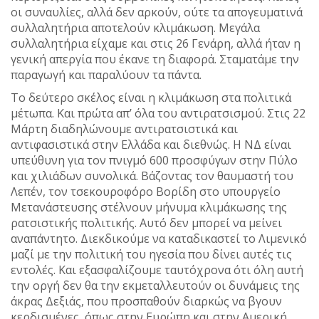
οι συναυλίες, αλλά δεν αρκούν, ούτε τα απογευματινά
συλλαλητήρια αποτελούν κλιμάκωση. Μεγάλα
συλλαλητήρια είχαμε και στις 26 Γενάρη, αλλά ήταν η
γενική απεργία που έκανε τη διαφορά. Σταματάμε την
παραγωγή και παραλύουν τα πάντα.
Το δεύτερο σκέλος είναι η κλιμάκωση στα πολιτικά
μέτωπα. Και πρώτα απ’ όλα του αντιρατσισμού. Στις 22
Μάρτη διαδηλώνουμε αντιρατσιστικά και
αντιφασιστικά στην Ελλάδα και διεθνώς. Η ΝΔ είναι
υπεύθυνη για τον πνιγμό 600 προσφύγων στην Πύλο
και χιλιάδων συνολικά. Βάζοντας τον θαυμαστή του
Λεπέν, τον τσεκουροφόρο Βορίδη στο υπουργείο
Μετανάστευσης στέλνουν μήνυμα κλιμάκωσης της
ρατσιστικής πολιτικής. Αυτό δεν μπορεί να μείνει
αναπάντητο. Διεκδικούμε να καταδικαστεί το Λιμενικό
μαζί με την πολιτική του ηγεσία που δίνει αυτές τις
εντολές. Και εξασφαλίζουμε ταυτόχρονα ότι όλη αυτή
την οργή δεν θα την εκμεταλλευτούν οι δυνάμεις της
άκρας Δεξιάς, που προσπαθούν διαρκώς να βγουν
κερδισμένες, όπως στην Ευρώπη και στην Αμερική.