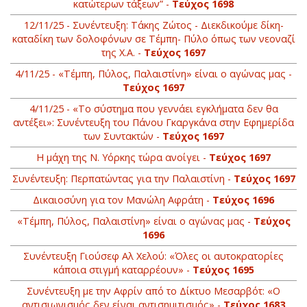
κατώτερων τάξεων” -
Τεύχος 1698
12/11/25 - Συνέντευξη: Τάκης Ζώτος - Διεκδικούμε δίκη­-
καταδίκη των δολοφόνων σε Τέμπη- Πύλο όπως των νεοναζί
της Χ.Α. -
Τεύχος 1697
4/11/25 - «Τέμπη, Πύλος, Παλαιστίνη» είναι ο αγώνας μας -
Τεύχος 1697
4/11/25 - «Το σύστημα που γεννάει εγκλήματα δεν θα
αντέξει»: Συνέντευξη του Πάνου Γκαργκάνα στην Εφημερίδα
των Συντακτών -
Τεύχος 1697
Η μάχη της Ν. Υόρκης τώρα ανοίγει -
Τεύχος 1697
Συνέντευξη: Περπατώντας για την Παλαιστίνη -
Τεύχος 1697
Δικαιοσύνη για τον Μανώλη Αφράτη -
Τεύχος 1696
«Τέμπη, Πύλος, Παλαιστίνη» είναι ο αγώνας μας -
Τεύχος
1696
Συνέντευξη Γιούσεφ Αλ Χελού: «Όλες οι αυτοκρατορίες
κάποια στιγμή καταρρέουν» -
Τεύχος 1695
Συνέντευξη με την Αφρίν από το Δίκτυο Μεσαρβότ: «Ο
αντισιωνισμός δεν είναι αντισημιτισμός» -
Τεύχος 1683