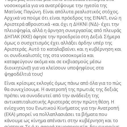
νοσοκομεία για να ανατρέψουμε την ηγεσία της
Ματίνας Παγώνη. Είναι απόλυτα ρεαλιστικός στόχος.
Αρχικά να πούμε ότι είναι πρόεδρος της ΕΙΝΑΠ, ενώ η
Αριστερά αθροιστικά -και όχι η ΔΗΚΝΙ (ΝΔ)- έχει την
πλειοψηφία, αλλά η άρνηση συνεργασίας από πλευράς
ΔΗΠΑΚ (ΚΚΕ) άφησε την προεδρεία στη Δεξιά. Σήμερα
όμως ο συσχετισμός έχει αλλάξει άρδην υπέρ της
Αριστεράς. Αυτό το καταλαβαίνει και η κυβέρνηση και
οι συνδικαλιστές της στα νοσοκομεία και
καταφεύγουν ακόμα και σε εκβιασμούς μέσω
διοικητών(!) για να κλείσουν υποψηφίους στα
ψηφοδέλτιά τους!
Είναι κρίσιμες εκλογές όμως πάνω από όλα για το πώς
θα συνεχίσουμε. Η ανατροπή της πρωτιάς της δεξιάς
πρέπει να συνοδευτεί από την ανάδειξη της
αντικαπιταλιστικής Αριστεράς στην πρώτη θέση. Η
ενίσχυση του Ενωτικού Κινήματος για την Ανατροπή
(ΕΚΑ) μπορεί να πολλαπλασιάσει τα βήματα που
κάνουμε ως κίνημα απέναντι στην κυβέρνηση και το
σύστημα. Σε ό,τι αφορά τα νοσοκομεία, δεν εννοούμε