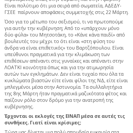
Είναι πολύτιμο ότι μια σειρά από σωματεία, ΑΔΕΔΥ-
ΓΣΕΕ παίρνουν αποφάσεις συμμετοχής στις 22 Μάρτη.
Όσο για το μέτωπο του σεξισμού, τι να πρωτοπούμε
για αυτήν την κυβέρνηση; Από το «υπάρχουν μόνο
δύο φύλα» του Μητσοτάκη, το «Κάνε κάνα παιδί» από
βουλευτές του μέχρι το ότι είναι «στη φύση του
άνδρα να είναι επιθετικός» του Βαρτζόπουλου. Είναι
υπεύθυνοι πραγματικά για την κλιμάκωση των
επιθέσεων απέναντι στις γυναίκες και απέναντι στην
ΛΟΑΤΚΙ κοινότητα όπως και για την ατιμωρησία
αυτών των εγκλημάτων. Δεν είναι τυχαίο που όλα τα
κυκλώματα βιαστών είτε είναι φίλοι της ΝΔ, είτε είναι
μπλεγμένοι μέσα στην Αστυνομία. Τα συλλαλητήρια
της 8ης Μάρτη ήταν πραγματικά μαζικότατα φέτος και
παίζουν ρόλο στον δρόμο για την ανατροπή της
κυβέρνησης.
Έρχονται οι εκλογές της ΕΙΝΑΠ μέσα σε αυτές τις
συνθήκες. Γιατί είναι κρίσιμες;
Τώρα μας δίνεται μια πολύ σπουδαία ευκαιρία στα