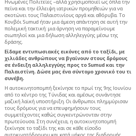
Ηνωμένες Πολιτείες –αλλά χρησιμοποιεί ως όπλα την
πείνα και την έλλειψη ιατρικών προμηθειών για να
σκοτώνει τους Παλαιστινίους αργά και αθόρυβα. Το
Κονβόι Sumud ήταν μια άμεση απάντηση σε αυτή την
πολεμική τακτική: μια άρνηση να παραμείνουμε
σιωπηλοί και μια δήλωση αλληλεγγύης μέσω της
δράσης.
Είδαμε εντυπωσιακές εικόνες από το ταξίδι, με
χιλιάδες ανθρώπους να βγαίνουν στους δρόμους
σε ένδειξη αλληλεγγύης προς το Sumud και την
Παλαιστίνη. Δώσε μας ένα σύντομο χρονικό του τι
συνέβη.
Η αυτοκινητοπομπή ξεκίνησε το πρωί της 9ης Ιουνίου
από το κέντρο της Τύνιδας και αμέσως συνάντησε
μαζική λαϊκή υποστήριξη. Οι άνθρωποι πλημμύρισαν
τους δρόμους για να επευφημήσουν τους
συμμετέχοντες καθώς συγκεντρώνονταν στην
πρωτεύουσα. Στη συνέχεια, η αυτοκινητοπομπή
ξεκίνησε το ταξίδι της και σε κάθε είσοδο
αυτοκινητόδρομου και κατά μήκος της διαδρομής,