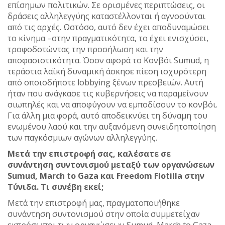
επίσημων πολιτικών. Σε ορισμένες περιπτώσεις, οι
δράσεις αλληλεγγύης καταστέλλονται ή αγνοούνται
από τις αρχές. Ωστόσο, αυτό δεν έχει αποδυναμώσει
το κίνημα –στην πραγματικότητα, το έχει ενισχύσει,
τροφοδοτώντας την προσήλωση και την
αποφασιστικότητα. Όσον αφορά το Κονβόι Sumud, η
τεράστια λαϊκή δυναμική άσκησε πίεση ισχυρότερη
από οποιοδήποτε lobbying ξένων πρεσβειών. Αυτή
ήταν που ανάγκασε τις κυβερνήσεις να παραμείνουν
σιωπηλές και να αποφύγουν να εμποδίσουν το κονβόι.
Για άλλη μια φορά, αυτό αποδεικνύει τη δύναμη του
ενωμένου λαού και την αυξανόμενη συνειδητοποίηση
των παγκόσμιων αγώνων αλληλεγγύης.
Μετά την επιστροφή σας, καλέσατε σε
συνάντηση συντονισμού μεταξύ των οργανώσεων
Sumud, March to Gaza και Freedom Flotilla στην
Τύνιδα. Τι συνέβη εκεί;
Μετά την επιστροφή μας, πραγματοποιήθηκε
συνάντηση συντονισμού στην οποία συμμετείχαν