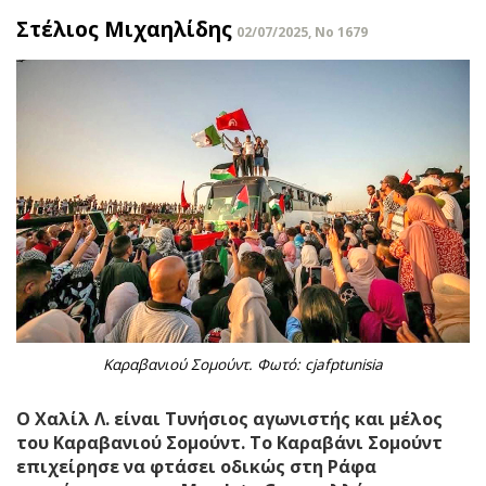
Στέλιος Μιχαηλίδης
02/07/2025, No 1679
Καραβανιού Σομούντ. Φωτό: cjafptunisia
Ο Χαλίλ Λ. είναι Τυνήσιος αγωνιστής και μέλος
του Καραβανιού Σομούντ. To Kαραβάνι Σομούντ
επιχείρησε να φτάσει οδικώς στη Ράφα