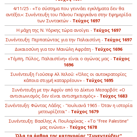
4/11/25 - «Το σύστημα που γεννάει εγκλήματα δεν θα
αντέξει»: Συνέντευξη του Πάνου Γκαργκάνα στην Εφημερίδα
των Συντακτών -
Τεύχος 1697
Η μάχη της Ν. Υόρκης τώρα ανοίγει -
Τεύχος 1697
Συνέντευξη: Περπατώντας για την Παλαιστίνη -
Τεύχος 1697
Δικαιοσύνη για τον Μανώλη Αφράτη -
Τεύχος 1696
«Τέμπη, Πύλος, Παλαιστίνη» είναι ο αγώνας μας -
Τεύχος
1696
Συνέντευξη Γιούσεφ Αλ Χελού: «Όλες οι αυτοκρατορίες
κάποια στιγμή καταρρέουν» -
Τεύχος 1695
Συνέντευξη με την Αφρίν από το Δίκτυο Μεσαρβότ: «Ο
αντισιωνισμός δεν είναι αντισημιτισμός» -
Τεύχος 1683
Συνέντευξη: Φώντας Λάδης - "Ιουλιανά 1965 - Όταν η ιστορία
μετεωρίζεται" -
Τεύχος 1679
Συνέντευξη: Βασίλης Α. Πουλαρίκας - «Το “Free Palestine”
μας ενώνει» -
Τεύχος 1678
Όλα τα άρθρα της κατηγορίας "Συνεντεύξεις"