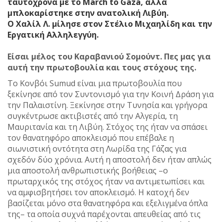
ταυτόχρονα με το March to Gaza, αλλά
μπλοκαρίστηκε στην ανατολική Λιβύη.
Ο Χαλίλ Λ. μίλησε στον Στέλιο Μιχαηλίδη και την
Εργατική Αλληλεγγύη.
Είσαι μέλος του Καραβανιού Σομούντ. Πες μας για
αυτή την πρωτοβουλία και τους στόχους της.
Το Κονβόι Sumud είναι μια πρωτοβουλία που
ξεκίνησε από τον Συντονισμό για την Κοινή Δράση για
την Παλαιστίνη. Ξεκίνησε στην Τυνησία και γρήγορα
συγκέντρωσε ακτιβιστές από την Αλγερία, τη
Μαυριτανία και τη Λιβύη. Στόχος της ήταν να σπάσει
τον θανατηφόρο αποκλεισμό που επέβαλε η
σιωνιστική οντότητα στη Λωρίδα της Γάζας για
σχεδόν δύο χρόνια. Αυτή η αποστολή δεν ήταν απλώς
μια αποστολή ανθρωπιστικής βοήθειας –ο
πρωταρχικός της στόχος ήταν να αντιμετωπίσει και
να αμφισβητήσει τον αποκλεισμό. Η κατοχή δεν
βασίζεται μόνο στα θανατηφόρα και εξελιγμένα όπλα
της– τα οποία συχνά παρέχονται απευθείας από τις