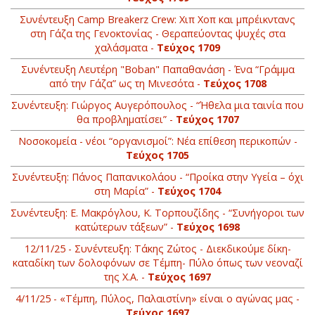
Συνέντευξη Camp Breakerz Crew: Χιπ Χοπ και μπρέικντανς
στη Γάζα της Γενοκτονίας - Θεραπεύοντας ψυχές στα
χαλάσματα -
Τεύχος 1709
Συνέντευξη Λευτέρη "Boban" Παπαθανάση - Ένα “Γράμμα
από την Γάζα” ως τη Μινεσότα -
Τεύχος 1708
Συνέντευξη: Γιώργος Αυγερόπουλος - “Ήθελα μια ταινία που
θα προβληματίσει” -
Τεύχος 1707
Νοσοκομεία - νέοι “οργανισμοί”: Νέα επίθεση περικοπών -
Τεύχος 1705
Συνέντευξη: Πάνος Παπανικολάου - “Προίκα στην Υγεία – όχι
στη Μαρία” -
Τεύχος 1704
Συνέντευξη: Ε. Μακρόγλου, Κ. Τορπουζίδης - “Συνήγοροι των
κατώτερων τάξεων” -
Τεύχος 1698
12/11/25 - Συνέντευξη: Τάκης Ζώτος - Διεκδικούμε δίκη­-
καταδίκη των δολοφόνων σε Τέμπη- Πύλο όπως των νεοναζί
της Χ.Α. -
Τεύχος 1697
4/11/25 - «Τέμπη, Πύλος, Παλαιστίνη» είναι ο αγώνας μας -
Τεύχος 1697