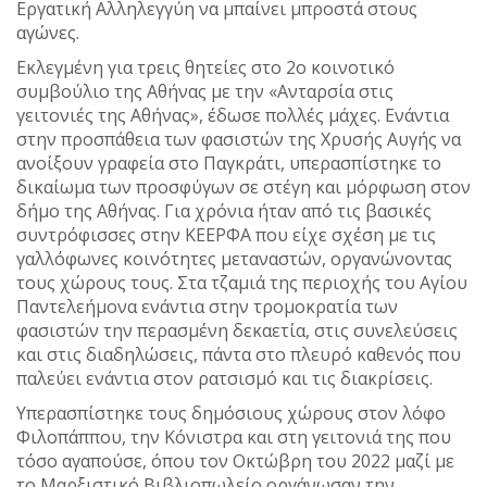
Εργατική Αλληλεγγύη να μπαίνει μπροστά στους
αγώνες.
Εκλεγμένη για τρεις θητείες στο 2ο κοινοτικό
συμβούλιο της Αθήνας με την «Ανταρσία στις
γειτονιές της Αθήνας», έδωσε πολλές μάχες. Ενάντια
στην προσπάθεια των φασιστών της Χρυσής Αυγής να
ανοίξουν γραφεία στο Παγκράτι, υπερασπίστηκε το
δικαίωμα των προσφύγων σε στέγη και μόρφωση στον
δήμο της Αθήνας. Για χρόνια ήταν από τις βασικές
συντρόφισσες στην ΚΕΕΡΦΑ που είχε σχέση με τις
γαλλόφωνες κοινότητες μεταναστών, οργανώνοντας
τους χώρους τους. Στα τζαμιά της περιοχής του Αγίου
Παντελεήμονα ενάντια στην τρομοκρατία των
φασιστών την περασμένη δεκαετία, στις συνελεύσεις
και στις διαδηλώσεις, πάντα στο πλευρό καθενός που
παλεύει ενάντια στον ρατσισμό και τις διακρίσεις.
Υπερασπίστηκε τους δημόσιους χώρους στον λόφο
Φιλοπάππου, την Κόνιστρα και στη γειτονιά της που
τόσο αγαπούσε, όπου τον Οκτώβρη του 2022 μαζί με
το Μαρξιστικό Βιβλιοπωλείο οργάνωσαν την