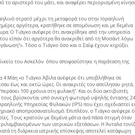
το αριστερό του μάτι, και αναφέρει περιορισμένη κίνησ
αηλινό στρατό μέχρι τη μεταφορά του στην Ισραηλινή
μέρες αργότερα, κρατήθηκε σε απομόνωση και με δεμένα
θυρα. Ο Tιάγκο ανέφερε ότι ανακρίθηκε από την υπηρεσία
του είπαν ότι αργότερα θα ανακριθεί από τη Μοσάντ λόγω
γάνωση"». Τόσο ο Τιάγκο όσο και ο Σαΐφ έχουν κηρύξει
δικείο του Ασκελόν όπου αποφασίστηκε η παράταση της
α 4 Μάη «ο Τιάγκο Άβιλα ανέφερε ότι υποβλήθηκε σε
αν έως και οκτώ ώρες. Οι ανακριτές τον απείλησαν ρητά,
 “περάσει 100 χρόνια στη φυλακή”. Και οι δύο ακτιβιστές
 τους βρίσκονται υπό συνεχή φωτισμό υψηλής έντασης 2
σραηλινής Υπηρεσίας Φυλακών (IPS) που έχει σχεδιαστεί ε
ηριακό αποπροσανατολισμό. Επιπλέον, ο Tιάγκο ανέφερε ό
σίες. Τους κρατούν με δεμένα μάτια ανά πάσα στιγμή όταν
περιλαμβανομένων των ιατρικών εξετάσεων. Η Άνταλα τονίζ
 κατά τη διάρκεια ιατρικής επίσκεψης αποτελεί κατάφωρη