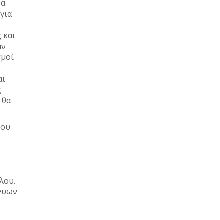
να
για
 και
αν
σμοί
αι
ς
 θα
του
λου.
γγυων