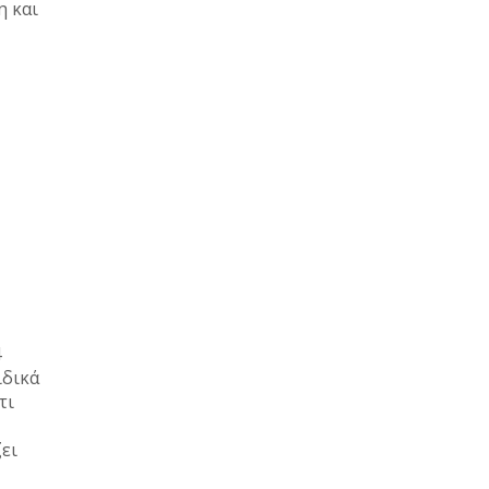
η και
4
ιδικά
τι
ει