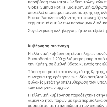
παραβίαση των ιατρικών δεοντολογικών π
Global Sumud Flotilla, μια ειρηνική ανθρω
αποτελεί απόπειρα ποινικοποίησης της αν
δίκτυο Άνταλα τονίζοντας ότι «συνεχίζει 
τερματισμό αυτών των παράνομων διαδικα
Συγκέντρωση αλληλεγγύης ήταν σε εξέλιξη 
Κυβέρνηση συνένοχη
Η ελληνική κυβέρνηση είναι πλήρως συνένο
δικαιοδοσία, 1.200 χιλιόμετρα μακριά από τ
την Κρήτη, σε διεθνή ύδατα κι εντός της 
Τόσο η πειρατεία στα ανοιχτά της Κρήτης, 
συνέχεια της κράτησης των δύο ακτιβιστών
φυλακές μετά την απελευθέρωση των υπολο
των ελληνικών αρχών.
Η ελληνική κυβέρνηση παραδέχτηκε στην 
λιμενικό ήταν παρών με τρία περιπολικά 
ασυρμάτου με τα πληρώματα των σκαφών το