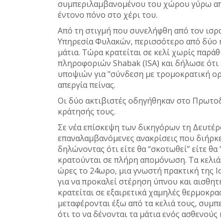
συμπεριλαμβανομένου του χώρου γύρω από 
έντονο πόνο στο χέρι του.
Από τη στιγμή που συνελήφθη από τον ισρ
Υπηρεσία Φυλακών, περισσότερο από δύο η
μάτια. Τώρα κρατείται σε κελί χωρίς παρά
πληροφοριών Shabak (ISA) και δήλωσε ότι 
υποψιών για "σύνδεση με τρομοκρατική ορ
απεργία πείνας.
Οι δύο ακτιβιστές οδηγήθηκαν στο Πρωτο
κράτησής τους.
Σε νέα επίσκεψη των δικηγόρων τη Δευτέρ
επαναλαμβανόμενες ανακρίσεις που διήρκεσ
δηλώνοντας ότι είτε θα “σκοτωθεί” είτε θα
κρατούνται σε πλήρη απομόνωση. Τα κελιά
ώρες το 24ωρο, μια γνωστή πρακτική της Ι
για να προκαλεί στέρηση ύπνου και αισθητ
κρατείται σε εξαιρετικά χαμηλές θερμοκρα
μεταφέρονται έξω από τα κελιά τους, συμ
ότι το να δένονται τα μάτια ενός ασθενούς