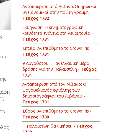
Ανταπόκριση από Λίβανο: Οι ηρωικοί
υγειονομικοί στην πρώτη γραμμή -
Τεύχος 1732
Εκδήλωση: Η κινηματογραφική
κοινότητα ενάντια στη γενοκτονία -
ς
Τεύχος 1731
Σητεία: Ανεπιθύμητο το Crown Iris -
Τεύχος 1731
κού
9 Αυγούστου - Πανελλαδική μέρα
δράσης για την Παλαιστίνη -
Τεύχος
1731
ύης
Ανταπόκριση από τον Λίβανο: O
Οργουελιανός εφιάλτης των
σκάφη
δημοσιογράφων του Λιβάνου -
ες
Τεύχος 1731
Σύρος: Ανεπιθύμητο το Crown Iris -
στο
Τεύχος 1730
Η Παλαιστίνη θα νικήσει! -
Τεύχος
όλος
1730