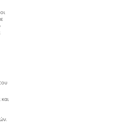
 οι
με
ο
α
του
 και
ών.