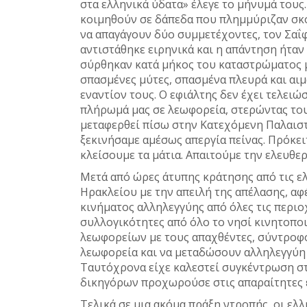
στα ελληνικά ύδατα» έλεγε το μήνυμά τους
κοιμηθούν σε δάπεδα που πλημμύριζαν σκό
να απαγάγουν δύο συμμετέχοντες, τον Σαΐ
αντιστάθηκε ειρηνικά και η απάντηση ήταν
σύρθηκαν κατά μήκος του καταστρώματος μ
σπασμένες μύτες, σπασμένα πλευρά και αι
εναντίον τους. Ο εφιάλτης δεν έχει τελει
πλήρωμά μας σε λεωφορεία, στερώντας τους
μεταφερθεί πίσω στην Κατεχόμενη Παλαιστ
ξεκινήσαμε αμέσως απεργία πείνας. Πρόκειτ
κλείσουμε τα μάτια. Απαιτούμε την ελευθε
Μετά από ώρες άτυπης κράτησης από τις ε
Ηρακλείου με την απειλή της απέλασης, αφ
κινήματος αλληλεγγύης από όλες τις περιο
συλλογικότητες από όλο το νησί κινητοπο
λεωφορείων με τους απαχθέντες, σύντροφ
λεωφορεία και να μεταδώσουν αλληλεγγύη 
Ταυτόχρονα είχε καλεστεί συγκέντρωση σ
δικηγόρων προχωρούσε στις απαραίτητες 
Τελικά σε μια ακόμα πράξη ντροπής, οι ελ