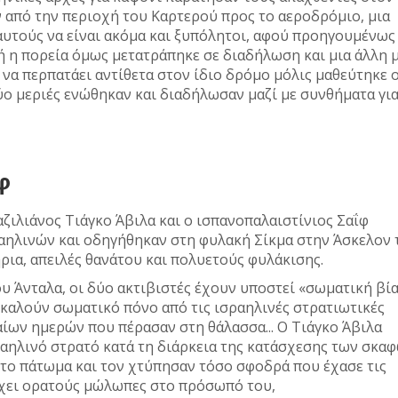
 από την περιοχή του Καρτερού προς το αεροδρόμιο, μια
αυτούς να είναι ακόμα και ξυπόλητοι, αφού προηγουμένως
τή η πορεία όμως μετατράπηκε σε διαδήλωση και μια άλλη 
 να περπατάει αντίθετα στον ίδιο δρόμο μόλις μαθεύτηκε 
ύο μεριές ενώθηκαν και διαδήλωσαν μαζί με συνθήματα γι
φ
αζιλιάνος Τιάγκο Άβιλα και ο ισπανοπαλαιστίνιος Σαΐφ
αηλινών και οδηγήθηκαν στη φυλακή Σίκμα στην Άσκελον 
ια, απειλές θανάτου και πολυετούς φυλάκισης.
υ Άνταλα, οι δύο ακτιβιστές έχουν υποστεί «σωματική βία
καλούν σωματικό πόνο από τις ισραηλινές στρατιωτικές
αίων ημερών που πέρασαν στη θάλασσα... Ο Τιάγκο Άβιλα
ραηλινό στρατό κατά τη διάρκεια της κατάσχεσης των σκαφ
το πάτωμα και τον χτύπησαν τόσο σφοδρά που έχασε τις
 έχει ορατούς μώλωπες στο πρόσωπό του,