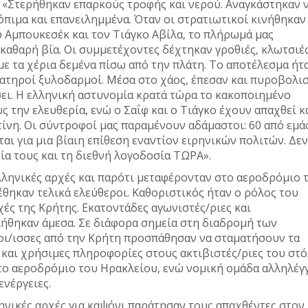
. «Στερήθηκαν επαρκούς τροφής και νερού. Αναγκάστηκαν 
πιμα και επανειλημμένα. Όταν οι στρατιωτικοί κινήθηκαν 
φ Αμπουκεσέκ και τον Τιάγκο Αβίλα, το πλήρωμά μας
 καθαρή βία. Οι συμμετέχοντες δέχτηκαν γροθιές, κλωτσιές
ε τα χέρια δεμένα πίσω από την πλάτη. Το αποτέλεσμα ήτ
ματηροί ξυλοδαρμοί. Μέσα στο χάος, έπεσαν και πυροβολι
ώσει. Η ελληνική αστυνομία κρατά τώρα το κακοποιημένο
 την ελευθερία, ενώ ο Σαΐφ και ο Τιάγκο έχουν απαχθεί κ
ίνη. Οι σύντροφοί μας παραμένουν αδάμαστοι: 60 από εμά
αι για μια βίαιη επίθεση εναντίον ειρηνικών πολιτών. Δεν
ρία τους και τη διεθνή λογοδοσία ΤΩΡΑ».
λληνικές αρχές και παρότι μεταφέρονταν στο αεροδρόμιο 
έθηκαν τελικά ελεύθεροι. Καθοριστικός ήταν ο ρόλος του
χές της Κρήτης. Εκατοντάδες αγωνιστές/ριες και
ιήθηκαν άμεσα. Σε διάφορα σημεία στη διαδρομή των
οι/ισσες από την Κρήτη προσπάθησαν να σταματήσουν τα
και χρήσιμες πληροφορίες στους ακτιβιστές/ριες του στό
το αεροδρόμιο του Ηρακλείου, ενώ νομική ομάδα αλληλέ
ενέργειες.
ληνικές αρχές για καψόνι παράτησαν τους απαχθέντες στον