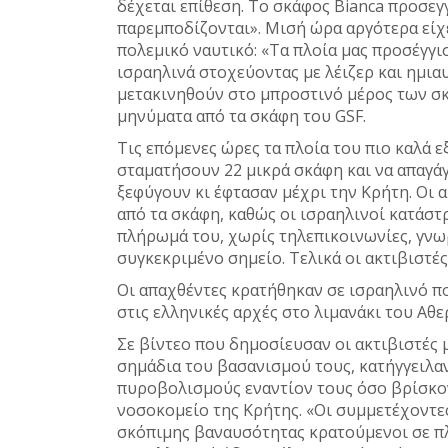
δέχεται επίθεση. Το σκάφος Bianca προσεγγ
παρεμποδίζονται». Μισή ώρα αργότερα είχε 
πολεμικό ναυτικό: «Τα πλοία μας προσέγγ
ισραηλινά στοχεύοντας με λέιζερ και ημια
μετακινηθούν στο μπροστινό μέρος των σκα
μηνύματα από τα σκάφη του GSF.
Τις επόμενες ώρες τα πλοία του πιο καλά 
σταματήσουν 22 μικρά σκάφη και να απαγάγ
ξεφύγουν κι έφτασαν μέχρι την Κρήτη. Οι α
από τα σκάφη, καθώς οι ισραηλινοί κατάστ
πλήρωμά του, χωρίς τηλεπικοινωνίες, γνωρί
συγκεκριμένο σημείο. Τελικά οι ακτιβιστέ
Οι απαχθέντες κρατήθηκαν σε ισραηλινό π
στις ελληνικές αρχές στο λιμανάκι του Αθ
Σε βίντεο που δημοσίευσαν οι ακτιβιστές 
σημάδια του βασανισμού τους, κατήγγειλα
πυροβολισμούς εναντίον τους όσο βρίσκον
νοσοκομείο της Κρήτης. «Οι συμμετέχοντ
σκόπιμης βαναυσότητας κρατούμενοι σε πλ