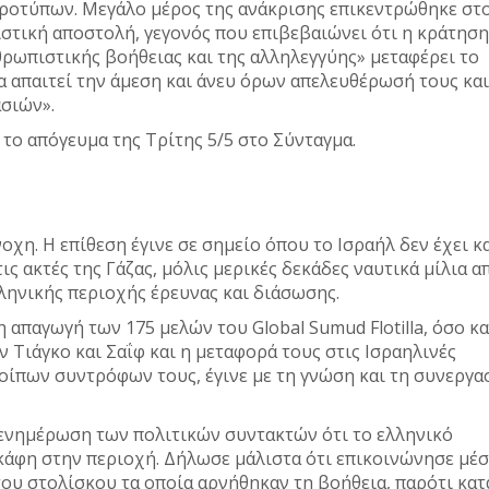
ροτύπων. Μεγάλο μέρος της ανάκρισης επικεντρώθηκε στ
πιστική αποστολή, γεγονός που επιβεβαιώνει ότι η κράτηση
θρωπιστικής βοήθειας και της αλληλεγγύης» μεταφέρει το
να απαιτεί την άμεση και άνευ όρων απελευθέρωσή τους και
σιών».
το απόγευμα της Τρίτης 5/5 στο Σύνταγμα.
χη. Η επίθεση έγινε σε σημείο όπου το Ισραήλ δεν έχει κ
ις ακτές της Γάζας, μόλις μερικές δεκάδες ναυτικά μίλια α
ελληνικής περιοχής έρευνας και διάσωσης.
η απαγωγή των 175 μελών του Global Sumud Flotilla, όσο κα
 Τιάγκο και Σαΐφ και η μεταφορά τους στις Ισραηλινές
ίπων συντρόφων τους, έγινε με τη γνώση και τη συνεργα
ενημέρωση των πολιτικών συντακτών ότι το ελληνικό
σκάφη στην περιοχή. Δήλωσε μάλιστα ότι επικοινώνησε μέ
υ στολίσκου τα οποία αρνήθηκαν τη βοήθεια, παρότι κατ