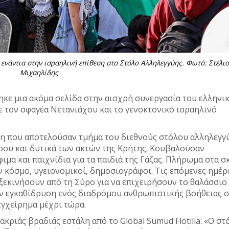
ενάντια στην ισραηλινή επίθεση στο Στόλο Αλληλεγγύης. Φωτό: Στέλιο
Μιχαηλίδης
κε μια ακόμα σελίδα στην αισχρή συνεργασία του ελληνι
 τον σφαγέα Νετανιάχου και το γενοκτονικό ισραηλινό
φη που αποτελούσαν τμήμα του διεθνούς στόλου αλληλεγγ
ήσου και δυτικά των ακτών της Κρήτης. Κουβαλούσαν
ιμα και παιχνίδια για τα παιδιά της Γάζας. Πλήρωμα στα 
ον κόσμο, υγειονομικοί, δημοσιογράφοι. Τις επόμενες ημέρ
ξεκινήσουν από τη Σύρο για να επιχειρήσουν το θαλάσσιο
ην εγκαθίδρυση ενός διαδρόμου ανθρωπιστικής βοήθειας 
γχείρημα μέχρι τώρα.
ακριάς βραδιάς εστάλη από το Global Sumud Flotilla: «Ο στ