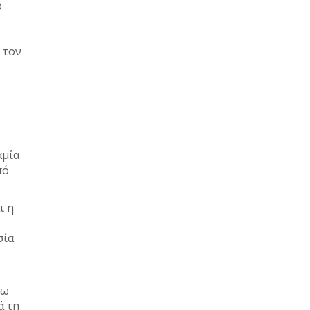
ο
 τον
αμία
πό
ι η
σία
σω
ά τη