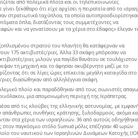
ίζεται από πολεμικά πλοία και οι τηλεπικοινωνίες
γίνει ξεκάθαρο ότι είχε αρχίσει η πειρατεία από το ισραη
ισαν στρατιωτικά ταχύπλοα, τα οποία αυτοπροσδιορίστηκα
υτόματα όπλα, διατάζοντας τους συμμετέχοντες να
φών και να γονατίσουν με τα χέρια στο έδαφος» έλεγαν τ
εξοπλισμένου στρατού του πλανήτη θα κατάφερναν να
ουν 175 ακτιβιστές/ριες. Άλλα 33 σκάφη μπόρεσαν να
κτιβιστές/ριες μιλούν για παγίδα θανάτου σε τουλάχιστον
ρεψαν τη μηχανή και το άφησαν ακυβέρνητο μαζί με το
ζοντας ότι σε λίγες ώρες επίκειται μεγάλη καταιγίδα στο
ς/ριες διασώθηκαν από αλληλέγγυα σκάφη.
ολεμικό πλοίο και παραδόθηκαν από τους σιωνιστές απαγω
ερινόλακου, μια απομονωμένη περιοχή της Ιεράπετρας.
μέσα από τις κλούβες της ελληνικής αστυνομίας, με εμφανή
ν απάνθρωπες συνθήκες κράτησης, ξυλοδαρμούς, ακόμα κα
ταν στα χέρια των ισραηλινών. 36 από αυτούς οδηγήθηκα
ες στον παγκόσμιο στόλο Sumud μόλις επέζησαν 40 ωρών
οίο του ναυτικού των Ισραηλινών Δυνάμεων Κατοχής (IO