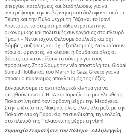
απεργίες, καταλήψεις και διαδηλώσεις για να
ανατρέψουμε την κυβέρνηση που δολοφονεί από τα
Τέμπη και την Πύλο μέχρι τη Γάζα και το Ιράν!
Απαιτούμε το σταμάτημα κάθε στρατιωτικής,
οικονομικής και πολιτικής συνεργασίας στο πλευρό
Τραμπ – Νετανιάχου. Θέλουμε δουλειές και όχι
βόμβες, αυξήσεις και όχι εξοπλισμούς. Να γυρίσουν
πίσω οι φρεγάτες, να κλείσει η Σούδα και όλες οι
βάσεις και να ανοίξουν τα σύνορα για τους
πρόσφυγες. Στηρίζουμε την νέα αποστολή του Global
Sumud Flotilla και του March to Gaza Greece για να
σπάσει ο παράνομος αποκλεισμός της Γάζας.
Δυναμώνουμε το αντιπολεμικό κίνημα για να
ηττηθούν παντού ΗΠΑ και Ισραήλ. Για μια Ελεύθερη
Παλαιστίνη από τον Ιορδάνη μέχρι την Μεσόγειο.
Στην επέτειο της Νάκμπα, όλες, όλοι, όλα μαζί με την
Παλαιστινιακή Παροικία, τα συνδικάτα, τη νεολαία,
στο πλευρό της Παλαιστίνης μέχρι τη νίκη!
Συμμαχία Σταματήστε τον Πόλεμο - Αλληλεγγύη