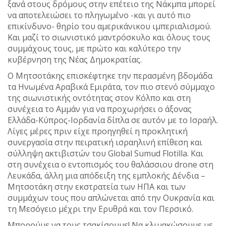
ξανά στους δρόμους στην επέτειο της Νάκμπα μπορεί
να αποτελειώσει το πληγωμένο -και γι αυτό πιο
επικίνδυνο- θηρίο του αμερικάνικου ιμπεριαλισμού.
Και μαζί το σιωνιστικό μαντρόσκυλο και όλους τους
συμμάχους τους, με πρώτο και καλύτερο την
κυβέρνηση της Νέας Δημοκρατίας.
Ο Μητσοτάκης επισκέφτηκε την περασμένη βδομάδα
τα Ηνωμένα Αραβικά Εμιράτα, τον πιο στενό σύμμαχο
της σιωνιστικής οντότητας στον Κόλπο και στη
συνέχεια το Αμμάν για να προχωρήσει ο άξονας
Ελλάδα-Κύπρος-Ιορδανία δίπλα σε αυτόν με το Ισραήλ.
Λίγες μέρες πριν είχε προηγηθεί η προκλητική
συνεργασία στην πειρατική ισραηλινή επίθεση και
σύλληψη ακτιβιστών του Global Sumud Flotilla. Και
στη συνέχεια ο εντοπισμός του θαλάσσιου drone στη
Λευκάδα, άλλη μια απόδειξη της εμπλοκής Δένδια –
Μητσοτάκη στην εκστρατεία των ΗΠΑ και των
συμμάχων τους που απλώνεται από την Ουκρανία και
τη Μεσόγειο μέχρι την Ερυθρά και τον Περσικό.
Μπορούμε να τους τσακίσουμε! Να κλιμακώσουμε με