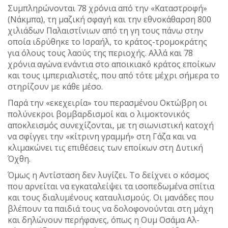
Συμπληρώνονται 78 χρόνια από την «Καταστροφή»
(Νάκμπα), τη μαζική σφαγή και την εθνοκάθαρση 800
χιλιάδων Παλαιστίνιων από τη γη τους πάνω στην
οποία ιδρύθηκε το Ισραήλ, το κράτος-τρομοκράτης
για όλους τους λαούς της περιοχής. Αλλά και 78
χρόνια αγώνα ενάντια στο αποικιακό κράτος εποίκων
και τους ιμπεριαλιστές, που από τότε μέχρι σήμερα το
στηρίζουν με κάθε μέσο.
Παρά την «εκεχειρία» του περασμένου Οκτώβρη οι
πολύνεκροι βομβαρδισμοί και ο λιμοκτονικός
αποκλεισμός συνεχίζονται, με τη σιωνιστική κατοχή
να σφίγγει την «κίτρινη γραμμή» στη Γάζα και να
κλιμακώνει τις επιθέσεις των εποίκων στη Δυτική
Όχθη.
Όμως η Αντίσταση δεν λυγίζει. Το δείχνει ο κόσμος
που αρνείται να εγκαταλείψει τα ισοπεδωμένα σπίτια
και τους διαλυμένους καταυλισμούς. Οι μανάδες που
βλέπουν τα παιδιά τους να δολοφονούνται στη μάχη
και δηλώνουν περήφανες, όπως η Ουμ Οσάμα Αλ-