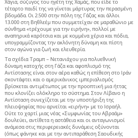
Χάγια, σύζυγος του ηγέτη της Χαμάς, που είδε το
τέταρτο παιδί της να γίνεται μάρτυρας την περασμένη
βδομάδα. Οι 2.500 στην πόλη της Γάζας και άλλοι
13.000 στη Βηθλεέμ που συμμετείχαν σε μαραθώνιο με
σύνθημα «τρέχουμε για την ειρήνη», πολλοί με
αναπηρικά καρότσια και με κομμένα χέρια και πόδια,
υπογραμμίζοντας την ακλόνητη δύναμη και πίστη
στον αγώνα για ζωή και ελευθερία.
Τα σχέδια Τραμπ – Νετανιάχου για πολυεθνική
δύναμη κατοχής στη Γάζα και αφοπλισμό της
Αντίστασης είναι στον αέρα καθώς η επίθεση στο Ιράν
σκοντάφτει και ο αμερικάνικος ιμπεριαλισμός
βρίσκεται αντιμέτωπος με την προοπτική μια ήττας
που κλονίζει ολόκληρο το σύστημα. Στον Λίβανο η
Αντίσταση συνεχίζεται με την υποστήριξη της
πλειοψηφίας που αρνείται «ειρήνη» με το Ισραήλ.
Ούτε το χαρτί μιας νέας «Συμφωνίας του Αβραάμ»
δουλεύει, αντίθετα η αστάθεια και οι ανταγωνισμοί
ανάμεσα στις περιφερειακές δυνάμεις οξύνονται
(όπως φάνηκε και με την αντιπαράθεση Σαουδικής