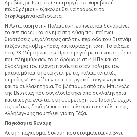
Αραβίας με Εμιράτα) και η οργή του «αραβικού
πεζοδρόμιου» εξακολουθεί να τρομάζει τα
διεφθαρμένα καθεστώτα.
Η Αντίσταση στην Παλαιστίνη εμπνέει και δυναμώνει
το αντιπολεμικό κίνημα στη Δύση που παίρνει
διαστάσεις μεγαλύτερες από την περίοδο του Βιετνάμ
πιέζοντας κυβερνήσεις και κυρίαρχη τάξη. Το είδαμε
στις 28 Μάρτη και την Πρωτομαγιά με τα εκατομμύρια
που πλημμύρισαν τους δρόμους στις ΗΠΑ και σε
ολόκληρο τον πλανήτη ενάντια στον πόλεμο, τον
ρατσισμό και τη φτώχεια, με τις παλαιστινιακές
σημαίες ν’ ανεμίζουν στις απεργιακές συγκεντρώσεις
και τα συλλαλητήρια. Το βλέπουμε από την Μπιενάλε
της Βενετίας που συγκλονίστηκε από συλλαλητήρια
και απεργία ενάντια στη συμμετοχή του Ισραήλ, μέχρι
τις μαζικές διαδηλώσεις στο πλευρό του Στόλου της
Αλληλεγγύης που πλέει για τη Γάζα.
Παγκόσμια δύναμη
Αυτή η παγκόσμια δύναμη που ετοιμάζεται να βγει