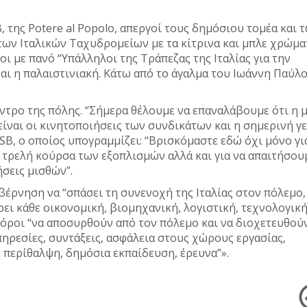
 της Potere al Popolo, απεργοί τους δημόσιου τομέα και 
των Ιταλικών Ταχυδρομείων με τα κίτρινα και μπλε χρώμα
 με πανό “Υπάλληλοι της Τράπεζας της Ιταλίας για την
αι η παλαιστινιακή. Κάτω από το άγαλμα του Ιωάννη Παύλο
ντρο της πόλης. “Σήμερα θέλουμε να επαναλάβουμε ότι η 
, είναι οι κινητοποιήσεις των συνδικάτων και η σημερινή γ
SB, ο οποίος υπογραμμίζει: “Βρισκόμαστε εδώ όχι μόνο γι
 τρελή κούρσα των εξοπλισμών αλλά και για να απαιτήσου
ήσεις μισθών”.
βέρνηση να “σπάσει τη συνενοχή της Ιταλίας στον πόλεμο,
ει κάθε οικονομική, βιομηχανική, λογιστική, τεχνολογική
πόροι “να αποσυρθούν από τον πόλεμο και να διοχετευθού
πηρεσίες, συντάξεις, ασφάλεια στους χώρους εργασίας,
 περίθαλψη, δημόσια εκπαίδευση, έρευνα”».