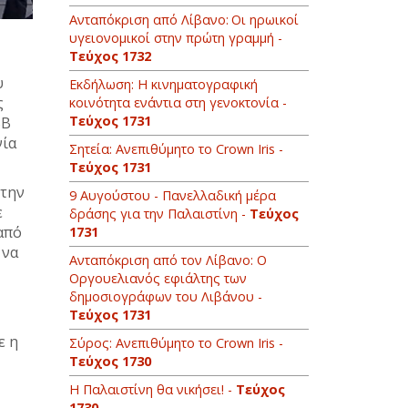
Ανταπόκριση από Λίβανο: Οι ηρωικοί
υγειονομικοί στην πρώτη γραμμή -
Τεύχος 1732
υ
Εκδήλωση: Η κινηματογραφική
ς
κοινότητα ενάντια στη γενοκτονία -
Τεύχος 1731
SB
νία
Σητεία: Ανεπιθύμητο το Crown Iris -
Τεύχος 1731
 την
9 Αυγούστου - Πανελλαδική μέρα
ε
δράσης για την Παλαιστίνη -
Τεύχος
από
1731
 να
Ανταπόκριση από τον Λίβανο: O
Οργουελιανός εφιάλτης των
δημοσιογράφων του Λιβάνου -
Τεύχος 1731
ε η
Σύρος: Ανεπιθύμητο το Crown Iris -
Τεύχος 1730
Η Παλαιστίνη θα νικήσει! -
Τεύχος
1730