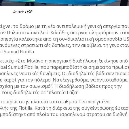
Φωτό: USB
δείχνει το δρόμο με τη νέα αντιπολεμική γενική απεργία πο
τον Παλαιστινιακό λαό. Χιλιάδες απεργοί πλημμύρισαν του
Η απεργία καλέστηκε από τη συνδικαλιστική ομοσπονδία U
ανόμενες στρατιωτικές δαπάνες, την ακρίβεια, τη γενοκτο
 Sumud Flotilla.
ικτικές: «Στο Μιλάνο η απεργιακή διαδήλωση ξεκίνησε από
bal Sumud Flotilla, που παρεμποδίστηκε σήμερα το πρωί σ
ραηλινές ναυτικές δυνάμεις. Οι διαδηλωτές βάδισαν πίσω 
ε καρφί για τον πόλεμο. Να εξεγερθούμε, να αντισταθούμε,
σχέση με τον σιωνισμό”. Η διαδήλωση βάδισε προς την
 τους διαδηλωτές σε “πλατεία Γάζα”.
ο πρωί στην πλατεία του σταθμού Termini για να
ής της Flotilla. Κατά τη διάρκεια της συγκέντρωσης έφτασ
μποδίστηκε από πλοία του ισραηλινού στρατού σε διεθνή