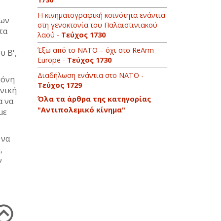
Η κινηματογραφική κοινότητα ενάντια
των
στη γενοκτονία του Παλαιστινιακού
τα
λαού -
Τεύχος 1730
Έξω από το ΝΑΤΟ – όχι στο ReArm
υ Β',
Europe -
Τεύχος 1730
Διαδήλωση ενάντια στο ΝΑΤΟ -
μόνη
Τεύχος 1729
ενική
Όλα τα άρθρα της κατηγορίας
α να
"Αντιπολεμικό κίνημα"
με
 να
,
ν