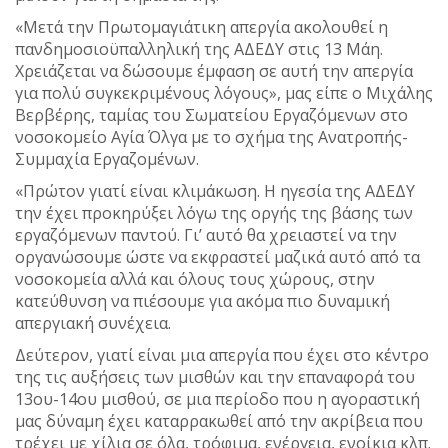
«Μετά την Πρωτομαγιάτικη απεργία ακολουθεί η
πανδημοσιοϋπαλληλική της ΑΔΕΔΥ στις 13 Μάη.
Χρειάζεται να δώσουμε έμφαση σε αυτή την απεργία
για πολύ συγκεκριμένους λόγους», μας είπε ο Μιχάλης
Βερβέρης, ταμίας του Σωματείου Εργαζόμενων στο
νοσοκομείο Αγία Όλγα με το σχήμα της Ανατροπής-
Συμμαχία Εργαζομένων.
«Πρώτον γιατί είναι κλιμάκωση. Η ηγεσία της ΑΔΕΔΥ
την έχει προκηρύξει λόγω της οργής της βάσης των
εργαζόμενων παντού. Γι’ αυτό θα χρειαστεί να την
οργανώσουμε ώστε να εκφραστεί μαζικά αυτό από τα
νοσοκομεία αλλά και όλους τους χώρους, στην
κατεύθυνση να πιέσουμε για ακόμα πιο δυναμική
απεργιακή συνέχεια.
Δεύτερον, γιατί είναι μια απεργία που έχει στο κέντρο
της τις αυξήσεις των μισθών και την επαναφορά του
13ου-14ου μισθού, σε μια περίοδο που η αγοραστική
μας δύναμη έχει καταρρακωθεί από την ακρίβεια που
τρέχει με χίλια σε όλα, τρόφιμα, ενέργεια, ενοίκια κλπ.