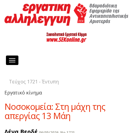
Toggle
navigation
Τεύχος 1721 - Έντυπη
Εργατικό κίνημα
Νοσοκομεία: Στη μάχη της
απεργίας 13 Μάη
Λένα Βερδέ
06/05/2026, No 1721