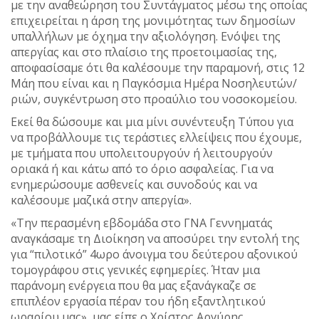
με την αναθεώρηση του Συντάγματος μέσω της οποίας
επιχειρείται η άρση της μονιμότητας των δημοσίων
υπαλλήλων με όχημα την αξιολόγηση. Ενόψει της
απεργίας και στο πλαίσιο της προετοιμασίας της,
αποφασίσαμε ότι θα καλέσουμε την παραμονή, στις 12
Μάη που είναι και η Παγκόσμια Ημέρα Νοσηλευτών/
ριών, συγκέντρωση στο προαύλιο του νοσοκομείου.
Εκεί θα δώσουμε και μια μίνι συνέντευξη Τύπου για
να προβάλλουμε τις τεράστιες ελλείψεις που έχουμε,
με τμήματα που υπολειτουργούν ή λειτουργούν
οριακά ή και κάτω από το όριο ασφαλείας. Για να
ενημερώσουμε ασθενείς και συνοδούς και να
καλέσουμε μαζικά στην απεργία».
«Την περασμένη εβδομάδα στο ΓΝΑ Γεννηματάς
αναγκάσαμε τη Διοίκηση να αποσύρει την εντολή της
για “πιλοτικό” 4ωρο άνοιγμα του δεύτερου αξονικού
τομογράφου στις γενικές εφημερίες. Ήταν μια
παράνομη ενέργεια που θα μας εξανάγκαζε σε
επιπλέον εργασία πέραν του ήδη εξαντλητικού
ωραρίου μας», μας είπε ο Χρίστος Αργύρης,