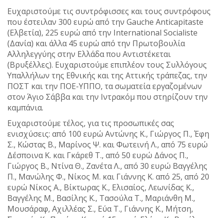
Ευχαριστούμε τις συντρόφισσες και τους συντρόφους
που έστειλαν 300 ευρώ από την Gauche Anticapitaste
(Ελβετία), 225 ευρώ από την International Socialiste
(Δανία) και άλλα 45 ευρώ από την Πρωτοβουλία
Αλληλεγγύης στην Ελλάδα που Αντιστέκεται
(Βρυξέλλες). Ευχαριστούμε επιπλέον τους Συλλόγους
Υπαλλήλων της Εθνικής και της Αττικής τράπεζας, την
ΠΟΣΤ και την ΠΟΕ-ΥΠΠΟ, τα σωματεία εργαζομένων
στον Άγιο Σάββα και την Ιντρακόμ που στηρίζουν την
καμπάνια.
Ευχαριστούμε τέλος, για τις προσωπικές σας
ενισχύσεις: από 100 ευρώ Αντώνης Κ., Γιώργος Π., Έφη
Σ., Κώστας Β., Μαρίνος Ψ. και Φωτεινή Λ., από 75 ευρώ
Δέσποινα Κ. και Γκάρεθ Τ., από 50 ευρώ Δάνος Π.,
Γιώργος Β., Ντίνα Θ., Ζανέτα Λ., από 30 ευρώ Βαγγέλης
Π., Μανώλης Φ., Νίκος Μ. και Γιάννης Κ. από 25, από 20
ευρώ Νίκος Α., Βίκτωρας Κ., Ελισαίος, Λεωνίδας Κ.,
Βαγγέλης Μ., Βασίλης Κ., Τασούλα Τ., Μαριάνθη Μ.,
Μουσάραφ, Αχιλλέας Σ., Εύα Τ., Γιάννης Κ., Μήτση,