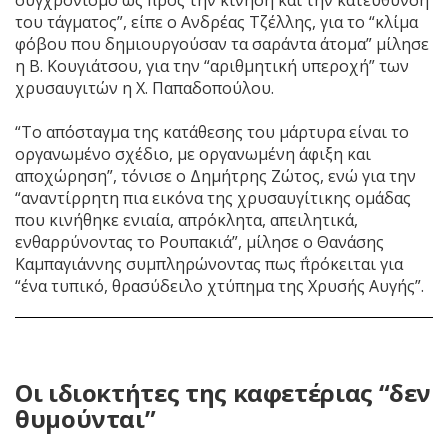
συγχρονισμό ως προς την κίνηση και την κατεύθυνση
του τάγματος”, είπε ο Ανδρέας Τζέλλης, για το “κλίμα
φόβου που δημιουργούσαν τα σαράντα άτομα” μίλησε
η Β. Κουγιάτσου, για την “αριθμητική υπεροχή” των
χρυσαυγιτών η Χ. Παπαδοπούλου.
“Το απόσταγμα της κατάθεσης του μάρτυρα είναι το
οργανωμένο σχέδιο, με οργανωμένη άφιξη και
αποχώρηση”, τόνισε ο Δημήτρης Ζώτος, ενώ για την
“αναντίρρητη πια εικόνα της χρυσαυγίτικης ομάδας
που κινήθηκε ενιαία, απρόκλητα, απειλητικά,
ενθαρρύνοντας το Ρουπακιά”, μίλησε ο Θανάσης
Καμπαγιάννης συμπληρώνοντας πως ΅πρόκειται για
“ένα τυπικό, θρασύδειλο χτύπημα της Χρυσής Αυγής”.
Οι ιδιοκτήτες της καφετέριας “δεν
θυμούνται”