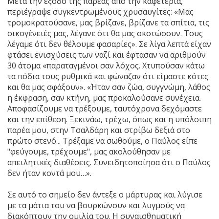
Μετά την έξοδο της παρέας από την καφετέρια,
περιέγραψε συγκεντρωμένους χρυσαυγίτες: «Μας
τρομοκρατούσανε, μας βρίζανε, βρίζανε τα σπίτια, τις
οικογένειές μας, λέγανε ότι θα μας σκοτώσουν. Τους
λέγαμε ότι δεν θέλουμε φασαρίες». Σε λίγα λεπτά είχαν
φτάσει ενισχύσεις των ναζί και έφτασαν να αριθμούν
30 άτομα «παραταγμένοι σαν λόχος. Χτυπούσαν κάτω
τα πόδια τους ρυθμικά και φώναζαν ότι είμαστε κότες
και θα μας σφάξουν». «Ήταν σαν ζώα, συγγνώμη, λάθος
η έκφραση, σαν κτήνη, μας προκαλούσανε συνέχεια.
Αποφασίζουμε να τρέξουμε, ταυτόχρονα δεχόμαστε
και την επίθεση. Ξεκινάω, τρέχω, όπως και η υπόλοιπη
παρέα μου, στην Τσαλδάρη και στρίβω δεξιά στο
πρώτο στενό... Τρέξαμε να σωθούμε, ο Παύλος είπε
"φεύγουμε, τρέχουμε", μας ακολούθησαν με
απειλητικές διαθέσεις. Συνειδητοποίησα ότι ο Παύλος
δεν ήταν κοντά μου…».
Σε αυτό το σημείο δεν άντεξε ο μάρτυρας και λύγισε
με τα μάτια του να βουρκώνουν και λυγμούς να
διακόπτουν την ομιλία του. Η συναισθηματική