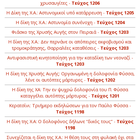
χρυσαυγίτες -
Τεύχος 1206
Η Δίκη της Χ.Α.: Αστυνομικοί υπό κατάρρευση -
Τεύχος 1205
Η δίκη της Χ.Α.: Αστυνομία συνένοχη -
Τεύχος 1204
Φιάσκο της Χρυσής Αυγής στον Πειραιά -
Τεύχος 1203
H δίκη της Χ.Α.: Δεν περνάνε οι απόπειρες εκφοβισμού και
τρομοκράτησης, Θαρραλέες καταθέσεις -
Τεύχος 1203
Αντιφασιστική κινητοποίηση για την καταδίκη των νεοναζί -
Τεύχος 1203
Η δίκη της Χρυσής Αυγής: Οργανωμένη η δολοφονία Φύσσα,
λένε οι αυτόπτες μάρτυρες -
Τεύχος 1202
Η δίκη της ΧΑ: Την εν ψυχρώ δολοφονία του Π. Φύσσα
καταγγέλει αυτόπτης μάρτυρας -
Τεύχος 1201
Κερατσίνι: Τριήμερο εκδηλώσεων για τον Παύλο Φύσσα -
Τεύχος 1198
Η δίκη της Χ.Α: Ο δολοφόνος δήλωνε “δικός τους” -
Τεύχος
1198
Συνεχίζεται η δίκη της Χ.Α.: Η θέση τους στη φυλακή όχι στα