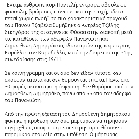
“Έντιμε άνθρωπε κυρ-Παντελή, έντρομε, άβουλε συ
φασουλή, βρώμισες τ’ όνειρο και την ψυχή, άδειο
πετσί χωρίς πνοή”, το πιο χαρακτηριστικό τραγούδι
του Πάνου Τζαβέλα θυμήθηκε ο Αντρέας Τζέλης
δικηγόρος της οικογένειας Φύσσα στην διακοπή μετά
τις καταθέσεις των αδερφών Παναγιώτη και
Δημοσθένη Δημητράκου, ιδιοκτητών της καφετέριας
Κοράλλι στον Κορυδαλλό, κατά την διάρκεια της 31ης
συνεδρίασης στις 19/11.
Σε κοινή γραμμή και οι δύο δεν είδαν τίποτα, δεν
άκουσαν τίποτα και δεν θυμούνται τίποτα. Πάνω από
30 φορές ακούστηκε η έκφραση “δεν θυμάμαι” από τον
Δημοσθένη Δημητράκο, πάνω από 55 από τον αδερφό
του Παναγιώτη.
Από την πρώτη εξέταση του Δημοσθένη Δημητράκου
φάνηκε η πρόθεση των δυο μαρτύρων να τηρήσουν
σιγή ιχθύος αποφασισμένοι να μην προσθέσουν το
παραμικρό στοιχείο στην υπόθεση. Ο μάρτυρας