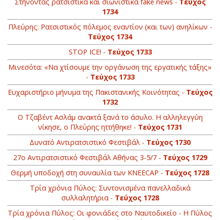
Στήνοντας ρατσιστικά και σιωνιστικά fake news -
Τεύχος
1734
Πλεύρης: Ρατσιστικός πόλεμος εναντίον (και των) ανηλίκων -
Τεύχος 1734
STOP ICE! -
Τεύχος 1733
Μινεσότα: «Να χτίσουμε την οργάνωση της εργατικής τάξης»
-
Τεύχος 1733
Ευχαριστήριο μήνυμα της Πακιστανικής Κοινότητας -
Τεύχος
1732
Ο Τζαβέντ Ασλάμ ανακτά ξανά το άσυλο. Η αλληλεγγύη
νίκησε, ο Πλεύρης ηττήθηκε! -
Τεύχος 1731
Δυνατό Αντιρατσιστικό Φεστιβάλ -
Τεύχος 1730
27ο Αντιρατσιστικό Φεστιβάλ Αθήνας 3-5/7 -
Τεύχος 1729
Θερμή υποδοχή στη συναυλία των KNEECAP -
Τεύχος 1728
Τρία χρόνια Πύλος: Συντονισμένα πανελλαδικά
συλλαλητήρια -
Τεύχος 1728
Τρία χρόνια Πύλος: Οι φονιάδες στο Ναυτοδικείο - Η Πύλος