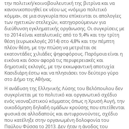
την πολιτική/κοινοβουλευτική της βιτρίνα και να
κανονικοποιηθεί εκ νέου ως «νόμιμο πολιτικό
κόμμα», σε μια συγκυρία που επίκεινται οι απολογίες
των ηγετικών στελεχών, κατηγορούμενων για
διεύθυνση εγκληματικής οργάνωσης. Οι συγκρίσεις με
το 2014 είναι καταλυτικές: από το 9,4% και την τρίτη
θέση (ευρωεκλογές 2014) στο 4,8% και την πέμπτη
πλέον θέση, με την πτώση να μετριέται σε
εκατοντάδες χιλιάδες ψηφοφόρους. Παρόμοια είναι η
εικόνα και όσον αφορά τις περιφερειακές και
δημοτικές εκλογές, με την εκκωφαντική αποτυχία
Κασιδιάρη έστω και να πλησιάσει τον δεύτερο γύρο
στο Δήμο της Αθήνας.
Η ανάδυση της Ελληνικής Λύσης του Βελόπουλου δεν
συγκρίνεται με το πολιτικό και οργανωτικό σχέδιο
ενός νεοναζιστικού κόμματος όπως η Χρυσή Αυγή, την
οικοδόμηση δηλαδή ομάδων κρούσης που επιτίθενται
φυσικά σε αλλοδαπούς και αντιφρονούντες, σχέδιο
που κατέληξε στην οργανωμένη δολοφονία του
Παύλου Φύσσα το 2013. Δεν ήταν η άνοδος του