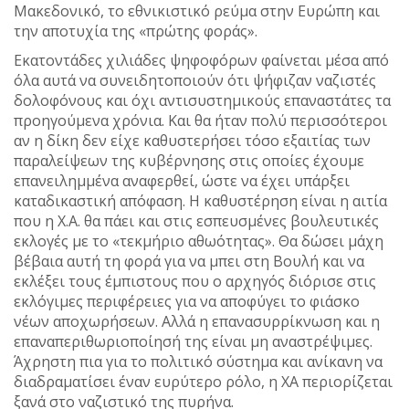
Μακεδονικό, το εθνικιστικό ρεύμα στην Ευρώπη και
την αποτυχία της «πρώτης φοράς».
Εκατοντάδες χιλιάδες ψηφοφόρων φαίνεται μέσα από
όλα αυτά να συνειδητοποιούν ότι ψήφιζαν ναζιστές
δολοφόνους και όχι αντισυστημικούς επαναστάτες τα
προηγούμενα χρόνια. Και θα ήταν πολύ περισσότεροι
αν η δίκη δεν είχε καθυστερήσει τόσο εξαιτίας των
παραλείψεων της κυβέρνησης στις οποίες έχουμε
επανειλημμένα αναφερθεί, ώστε να έχει υπάρξει
καταδικαστική απόφαση. Η καθυστέρηση είναι η αιτία
που η Χ.Α. θα πάει και στις εσπευσμένες βουλευτικές
εκλογές με το «τεκμήριο αθωότητας». Θα δώσει μάχη
βέβαια αυτή τη φορά για να μπει στη Βουλή και να
εκλέξει τους έμπιστους που ο αρχηγός διόρισε στις
εκλόγιμες περιφέρειες για να αποφύγει το φιάσκο
νέων αποχωρήσεων. Αλλά η επανασυρρίκνωση και η
επαναπεριθωριοποίησή της είναι μη αναστρέψιμες.
Άχρηστη πια για το πολιτικό σύστημα και ανίκανη να
διαδραματίσει έναν ευρύτερο ρόλο, η ΧΑ περιορίζεται
ξανά στο ναζιστικό της πυρήνα.