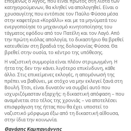
Επομένως ο Άγγος, που είναι πρώτος στη λίστα των
κατηγορούμενων, θα κληθεί να απολογηθεί. Είναι ο
χρυσαυγίτης που εντόπισε τον Παύλο Φύσσα μέσα
στην καφετέρια «Κοράλλι» και με τα μηνύματά του
ενεργοποίησε το μηχανισμό κινητοποίησης του
τάγματος εφόδου από τον Πατέλη και τον Λαγό. Από
την πρώτη κιόλας απολογία, το δικαστήριο θα βρεθεί
κατευθείαν στη βραδιά της δολοφονίας Φύσσα. Θα
βρεθεί στην ουσία, το κέντρο της υπόθεσης.
Η ναζιστική συμμορία είναι πλέον στριμωγμένη. Η
ήττα της δεν την κάνει λιγότερο επικίνδυνη, κάθε
άλλο. Στις επικείμενες εκλογές, η απομόνωσή της
πρέπει να βαθύνει, με στόχο να μην εκλεγεί ξανά στη
Βουλή. Έτσι, είναι δυνατόν να συμβεί αυτό που
ισχυριζόμασταν εξαρχής: η δικαστική απόφαση – που
αναμένεται στο τέλος της χρονιάς – να αποτελέσει
επισφράγιση της ήττας που θα έχει υποστεί το
ναζιστικό μόρφωμα έξω από τη δικαστική αίθουσα,
στην ίδια την κοινωνία.
Θανάσης Καμπαγιάννης