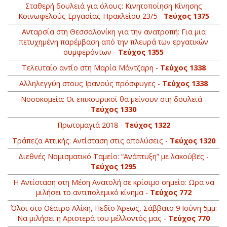
Σταθερή δουλειά για όλους: Κινητοποίηση Κίνησης
Κοινωφελούς Εργασίας Ηρακλείου 23/5 -
Τεύχος 1375
Ανταρσία στη Θεσσαλονίκη για την ανατροπή: Για μια
πετυχημένη παρέμβαση από την πλευρά των εργατικών
συμφερόντων -
Τεύχος 1355
Τελευταίο αντίο στη Μαρία Μάντζαρη -
Τεύχος 1338
Αλληλεγγύη στους Ιρανούς πρόσφυγες -
Τεύχος 1338
Νοσοκομεία: Οι επικουρικοί θα μείνουν στη δουλειά -
Τεύχος 1330
Πρωτομαγιά 2018 -
Τεύχος 1322
Τράπεζα Αττικής: Αντίσταση στις απολύσεις -
Τεύχος 1320
Διεθνές Νομισματικό Ταμείο: “Ανάπτυξη” με λακούβες -
Τεύχος 1295
H Aντίσταση στη Mέση Aνατολή σε κρίσιμο σημείο: Ωρα να
μιλήσει το αντιπολεμικό κίνημα -
Τεύχος 772
Όλοι στο Θέατρο Αλίκη, Πεδίο Άρεως, Σάββατο 9 Iούνη 5μμ:
Nα μιλήσει η Aριστερά του μέλλοντός μας -
Τεύχος 770