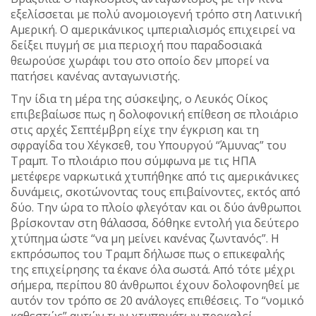
εξελίσσεται με πολύ ανομοιογενή τρόπο στη Λατινική
Αμερική. Ο αμερικάνικος ιμπεριαλισμός επιχειρεί να
δείξει πυγμή σε μια περιοχή που παραδοσιακά
θεωρούσε χωράφι του στο οποίο δεν μπορεί να
πατήσει κανένας ανταγωνιστής.
Την ίδια τη μέρα της σύσκεψης, ο Λευκός Οίκος
επιβεβαίωσε πως η δολοφονική επίθεση σε πλοιάριο
στις αρχές Σεπτέμβρη είχε την έγκριση και τη
σφραγίδα του Χέγκσεθ, του Υπουργού “Άμυνας” του
Τραμπ. Το πλοιάριο που σύμφωνα με τις ΗΠΑ
μετέφερε ναρκωτικά χτυπήθηκε από τις αμερικάνικες
δυνάμεις, σκοτώνοντας τους επιβαίνοντες, εκτός από
δύο. Την ώρα το πλοίο φλεγόταν και οι δύο άνθρωποι
βρίσκονταν στη θάλασσα, δόθηκε εντολή για δεύτερο
χτύπημα ώστε “να μη μείνει κανένας ζωντανός”. Η
εκπρόσωπος του Τραμπ δήλωσε πως ο επικεφαλής
της επιχείρησης τα έκανε όλα σωστά. Από τότε μέχρι
σήμερα, περίπου 80 άνθρωποι έχουν δολοφονηθεί με
αυτόν τον τρόπο σε 20 ανάλογες επιθέσεις. Το “νομικό
καθεστώς” αυτών των χτυπημάτων προκαλεί