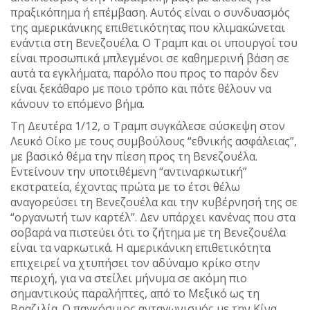
πραξικόπημα ή επέμβαση. Αυτός είναι ο συνδυασμός
της αμερικάνικης επιθετικότητας που κλιμακώνεται
ενάντια στη Βενεζουέλα. Ο Τραμπ και οι υπουργοί του
είναι προσωπικά μπλεγμένοι σε καθημερινή βάση σε
αυτά τα εγκλήματα, παρόλο που προς το παρόν δεν
είναι ξεκάθαρο με ποιο τρόπο και πότε θέλουν να
κάνουν το επόμενο βήμα.
Τη Δευτέρα 1/12, ο Τραμπ συγκάλεσε σύσκεψη στον
Λευκό Οίκο με τους συμβούλους “εθνικής ασφάλειας”,
με βασικό θέμα την πίεση προς τη Βενεζουέλα.
Εντείνουν την υποτιθέμενη “αντιναρκωτική”
εκστρατεία, έχοντας πρώτα με το έτσι θέλω
αναγορεύσει τη Βενεζουέλα και την κυβέρνησή της σε
“οργανωτή των καρτέλ”. Δεν υπάρχει κανένας που στα
σοβαρά να πιστεύει ότι το ζήτημα με τη Βενεζουέλα
είναι τα ναρκωτικά. Η αμερικάνικη επιθετικότητα
επιχειρεί να χτυπήσει τον αδύναμο κρίκο στην
περιοχή, για να στείλει μήνυμα σε ακόμη πιο
σημαντικούς παραλήπτες, από το Μεξικό ως τη
Βραζιλία. Ο παγκόσμιος ανταγωνισμός με την Κίνα