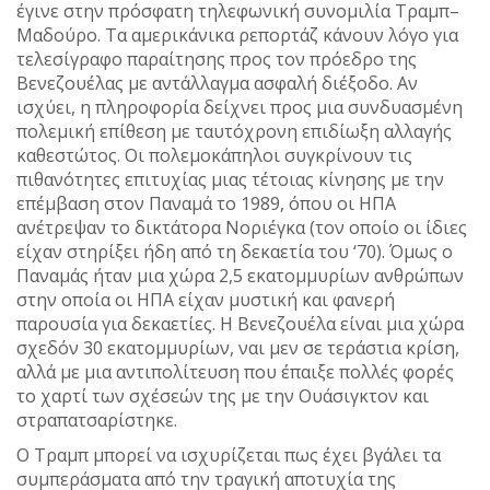
έγινε στην πρόσφατη τηλεφωνική συνομιλία Τραμπ–
Μαδούρο. Τα αμερικάνικα ρεπορτάζ κάνουν λόγο για
τελεσίγραφο παραίτησης προς τον πρόεδρο της
Βενεζουέλας με αντάλλαγμα ασφαλή διέξοδο. Αν
ισχύει, η πληροφορία δείχνει προς μια συνδυασμένη
πολεμική επίθεση με ταυτόχρονη επιδίωξη αλλαγής
καθεστώτος. Οι πολεμοκάπηλοι συγκρίνουν τις
πιθανότητες επιτυχίας μιας τέτοιας κίνησης με την
επέμβαση στον Παναμά το 1989, όπου οι ΗΠΑ
ανέτρεψαν το δικτάτορα Νοριέγκα (τον οποίο οι ίδιες
είχαν στηρίξει ήδη από τη δεκαετία του ‘70). Όμως ο
Παναμάς ήταν μια χώρα 2,5 εκατομμυρίων ανθρώπων
στην οποία οι ΗΠΑ είχαν μυστική και φανερή
παρουσία για δεκαετίες. Η Βενεζουέλα είναι μια χώρα
σχεδόν 30 εκατομμυρίων, ναι μεν σε τεράστια κρίση,
αλλά με μια αντιπολίτευση που έπαιξε πολλές φορές
το χαρτί των σχέσεών της με την Ουάσιγκτον και
στραπατσαρίστηκε.
Ο Τραμπ μπορεί να ισχυρίζεται πως έχει βγάλει τα
συμπεράσματα από την τραγική αποτυχία της