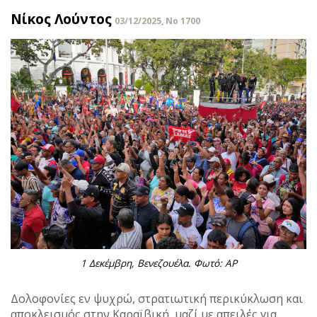
Νίκος Λούντος
03/12/2025, No 1700
1 Δεκέμβρη, Βενεζουέλα. Φωτό: ΑP
Δολοφονίες εν ψυχρώ, στρατιωτική περικύκλωση και
αποκλεισμός στην Καραϊβική, μαζί με απειλές για