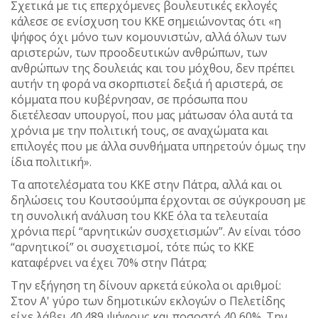
Σχετικά με τις επερχόμενες βουλευτικές εκλογές
κάλεσε σε ενίσχυση του ΚΚΕ σημειώνοντας ότι «η
ψήφος όχι μόνο των κομουνιστών, αλλά όλων των
αριστερών, των προοδευτικών ανθρώπων, των
ανθρώπων της δουλειάς και του μόχθου, δεν πρέπει
αυτήν τη φορά να σκορπιστεί δεξιά ή αριστερά, σε
κόμματα που κυβέρνησαν, σε πρόσωπα που
διετέλεσαν υπουργοί, που μας μάτωσαν όλα αυτά τα
χρόνια με την πολιτική τους, σε αναχώματα και
επιλογές που με άλλα συνθήματα υπηρετούν όμως την
ίδια πολιτική».
Τα αποτελέσματα του ΚΚΕ στην Πάτρα, αλλά και οι
δηλώσεις του Κουτσούμπα έρχονται σε σύγκρουση με
τη συνολική ανάλυση του ΚΚΕ όλα τα τελευταία
χρόνια περί “αρνητικών συσχετισμών”. Αν είναι τόσο
“αρνητικοί” οι συσχετισμοί, τότε πώς το ΚΚΕ
καταφέρνει να έχει 70% στην Πάτρα;
Την εξήγηση τη δίνουν αρκετά εύκολα οι αριθμοί:
Στον Α' γύρο των δημοτικών εκλογών ο Πελετίδης
είχε λάβει 40.489 ψήφους και ποσοστό 40,60%. Την