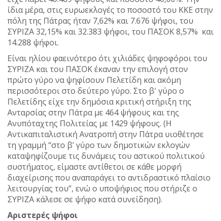
ίδια μέρα, στις ευρωεκλογές το ποσοστό του ΚΚΕ στην
πόλη της Πάτρας ήταν 7,62% και 7.676 ψήφοι, του
ΣΥΡΙΖΑ 32,15% και 32.383 ψήφοι, του ΠΑΣΟΚ 8,57% και
14.288 ψήφοι.
Είναι ηλίου φαεινότερο ότι χιλιάδες ψηφοφόροι του
ΣΥΡΙΖΑ και του ΠΑΣΟΚ έκαναν την επιλογή στον
πρώτο γύρο να ψηφίσουν Πελετίδη και ακόμη
περισσότεροι στο δεύτερο γύρο. Στο β' γύρο ο
Πελετίδης είχε την δημόσια κριτική στήριξη της
Ανταρσίας στην Πάτρα με 464 ψήφους και της
Ανυπόταχτης Πολιτείας με 1429 ψήφους. (Η
Αντικαπιταλιστική Ανατροπή στην Πάτρα υιοθέτησε
τη γραμμή “στο β’ γύρο των δημοτικών εκλογών
καταψηφίζουμε τις δυνάμεις του αστικού πολιτικού
συστήματος, είμαστε αντίθετοι σε κάθε μορφή
διαχείρισης που αναπαράγει το αντιδραστικό πλαίσιο
λειτουργίας του”, ενώ ο υποψήφιος που στήριζε ο
ΣΥΡΙΖΑ κάλεσε σε ψήφο κατά συνείδηση).
Αριστερές ψήφοι