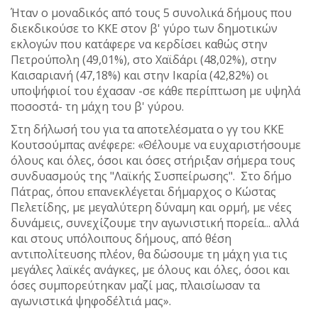
Ήταν ο μοναδικός από τους 5 συνολικά δήμους που
διεκδικούσε το ΚΚΕ στον β' γύρο των δημοτικών
εκλογών που κατάφερε να κερδίσει καθώς στην
Πετρούπολη (49,01%), στο Χαϊδάρι (48,02%), στην
Καισαριανή (47,18%) και στην Ικαρία (42,82%) οι
υποψήφιοί του έχασαν -σε κάθε περίπτωση με υψηλά
ποσοστά- τη μάχη του β' γύρου.
Στη δήλωσή του για τα αποτελέσματα ο γγ του ΚΚΕ
Κουτσούμπας ανέφερε: «Θέλουμε να ευχαριστήσουμε
όλους και όλες, όσοι και όσες στήριξαν σήμερα τους
συνδυασμούς της "Λαϊκής Συσπείρωσης". Στο δήμο
Πάτρας, όπου επανεκλέγεται δήμαρχος ο Κώστας
Πελετίδης, με μεγαλύτερη δύναμη και ορμή, με νέες
δυνάμεις, συνεχίζουμε την αγωνιστική πορεία... αλλά
και στους υπόλοιπους δήμους, από θέση
αντιπολίτευσης πλέον, θα δώσουμε τη μάχη για τις
μεγάλες λαϊκές ανάγκες, με όλους και όλες, όσοι και
όσες συμπορεύτηκαν μαζί μας, πλαισίωσαν τα
αγωνιστικά ψηφοδέλτιά μας».