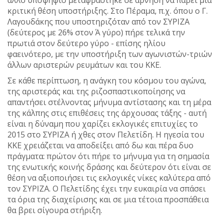
κριτική θέση υποστήριξης. Στο Πέραμα, π.χ. όπου ο Γ.
Λαγουδάκης που υποστηριζόταν από τον ΣΥΡΙΖΑ
(δεύτερος με 26% στον Ά γύρο) πήρε τελικά την
πρωτιά στον δεύτερο γύρο - επίσης ηλίου
φαεινότερο, με την υποστήριξη των αγωνιστών-τριών
άλλων αριστερών ρευμάτων και του ΚΚΕ.
Σε κάθε περίπτωση, η ανάγκη του κόσμου του αγώνα,
της αριστεράς και της ριζοσπαστικοποίησης να
απαντήσει στέλνοντας μήνυμα αντίστασης και τη μέρα
της κάλπης στις επιθέσεις της άρχουσας τάξης - αυτή
είναι η δύναμη που χαρίζει εκλογικές επιτυχίες το
2015 στο ΣΥΡΙΖΑ ή χθες στον Πελετίδη. Η ηγεσία του
ΚΚΕ χρειάζεται να αποδείξει από δω και πέρα δυο
πράγματα: πρώτον ότι πήρε το μήνυμα για τη σημασία
της ενωτικής κοινής δράσης και δεύτερον ότι είναι σε
θέση να αξιοποιήσει τις εκλογικές νίκες καλύτερα από
τον ΣΥΡΙΖΑ. Ο Πελετίδης έχει την ευκαιρία να σπάσει
τα όρια της διαχείρισης και σε μια τέτοια προσπάθεια
θα βρει σίγουρα στήριξη.