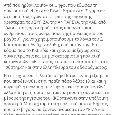
Από που ήρθαν λοιπόν οι ψήφοι που έδωσαν τη
συντριπτική νίκη στον Πελετίδη και στο β' γύρο αν
όχι από τους αγωνιστές-τριες της υπόλοπης
αριστεράς, του ΣΥΡΙΖΑ, της ΑΝΤΑΡΣΥΑ, της ΛΑΕ, από
“όλους τους αριστερούς, τους προοδευτικούς
ανθρώπους, τους ανθρώπους της δουλειάς και του
μόχθου”, για να χρησιμοποιήσουμε τα λόγια του Δ
Κουτσούμπα; Αν όχι δηλαδή, από αυτόν τον ίδιο
κόσμο που το ΚΚΕ εδώ και χρόνια με ξεχωριστές
συγκεντρώσεις και με μια σεχταριστική πολιτική
καταγγελιών κάθε είδους, επιδιώκει να κατατάξει στο
“σύστημα” και στην άλλη πλευρά του οδοφράγματος;
Η επιτυχία του Πελετίδη στην Πάτρα είναι η εξαίρεση
που αποδεικνύει στην πράξη πόσο λάθος είναι και η
παγιωμένη ανάλυση των “αρνητικών συσχετισμών”
αλλά και η σεχταριστική τακτική που τη συνοδεύει εκ
μέρους της ηγεσίας του ΚΚΕ απέναντι στην υπόλοιπη
αριστερά. Μια σεχταριστική πολιτική που σε δήμους
που στο β' γύρο παίζονταν ανάμεσα στο ΣΥΡΙΖΑ και
άλλο υποψήφιο μεταφράστηκε σε άρνηση να πάρει μια