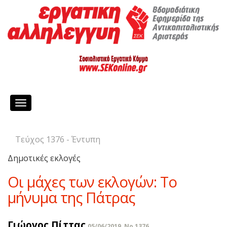
Toggle
navigation
Τεύχος 1376 - Έντυπη
Δημοτικές εκλογές
Οι μάχες των εκλογών: Το
μήνυμα της Πάτρας
Γιώργος Πίττας
05/06/2019, No 1376