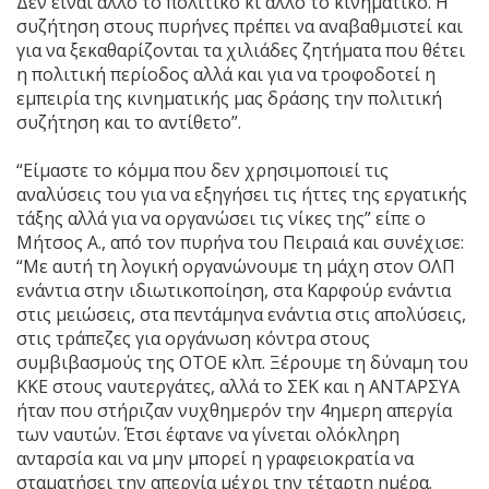
Δεν είναι άλλο το πολιτικό κι άλλο το κινηματικό. Η
συζήτηση στους πυρήνες πρέπει να αναβαθμιστεί και
για να ξεκαθαρίζονται τα χιλιάδες ζητήματα που θέτει
η πολιτική περίοδος αλλά και για να τροφοδοτεί η
εμπειρία της κινηματικής μας δράσης την πολιτική
συζήτηση και το αντίθετο”.
“Είμαστε το κόμμα που δεν χρησιμοποιεί τις
αναλύσεις του για να εξηγήσει τις ήττες της εργατικής
τάξης αλλά για να οργανώσει τις νίκες της” είπε ο
Μήτσος Α., από τον πυρήνα του Πειραιά και συνέχισε:
“Με αυτή τη λογική οργανώνουμε τη μάχη στον ΟΛΠ
ενάντια στην ιδιωτικοποίηση, στα Καρφούρ ενάντια
στις μειώσεις, στα πεντάμηνα ενάντια στις απολύσεις,
στις τράπεζες για οργάνωση κόντρα στους
συμβιβασμούς της ΟΤΟΕ κλπ. Ξέρουμε τη δύναμη του
ΚΚΕ στους ναυτεργάτες, αλλά το ΣΕΚ και η ΑΝΤΑΡΣΥΑ
ήταν που στήριζαν νυχθημερόν την 4ημερη απεργία
των ναυτών. Έτσι έφτανε να γίνεται ολόκληρη
ανταρσία και να μην μπορεί η γραφειοκρατία να
σταματήσει την απεργία μέχρι την τέταρτη ημέρα.