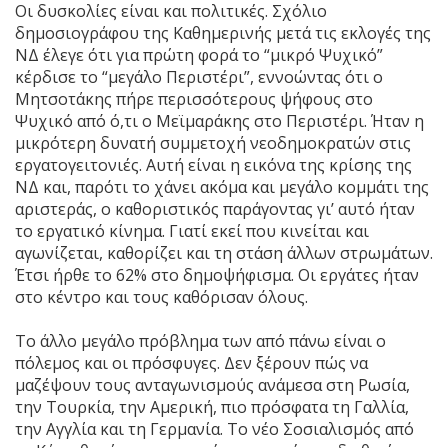
Οι δυσκολίες είναι και πολιτικές. Σχόλιο
δημοσιογράφου της Καθημερινής μετά τις εκλογές της
ΝΔ έλεγε ότι για πρώτη φορά το “μικρό Ψυχικό”
κέρδισε το “μεγάλο Περιστέρι”, εννοώντας ότι ο
Μητσοτάκης πήρε περισσότερους ψήφους στο
Ψυχικό από ό,τι ο Μεϊμαράκης στο Περιστέρι. Ήταν η
μικρότερη δυνατή συμμετοχή νεοδημοκρατών στις
εργατογειτονιές. Αυτή είναι η εικόνα της κρίσης της
ΝΔ και, παρότι το χάνει ακόμα και μεγάλο κομμάτι της
αριστεράς, ο καθοριστικός παράγοντας γι’ αυτό ήταν
το εργατικό κίνημα. Γιατί εκεί που κινείται και
αγωνίζεται, καθορίζει και τη στάση άλλων στρωμάτων.
Έτσι ήρθε το 62% στο δημοψήφισμα. Οι εργάτες ήταν
στο κέντρο και τους καθόρισαν όλους.
Το άλλο μεγάλο πρόβλημα των από πάνω είναι ο
πόλεμος και οι πρόσφυγες. Δεν ξέρουν πώς να
μαζέψουν τους ανταγωνισμούς ανάμεσα στη Ρωσία,
την Τουρκία, την Αμερική, πιο πρόσφατα τη Γαλλία,
την Αγγλία και τη Γερμανία. Το νέο Σοσιαλισμός από