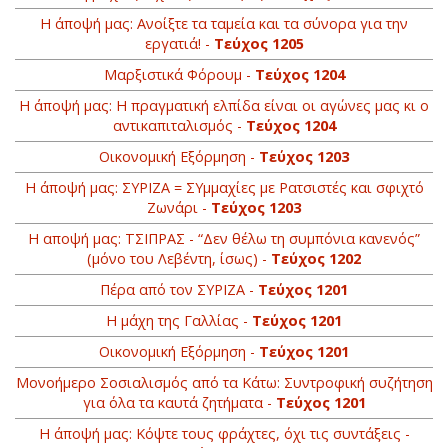
Η άποψή μας: Ανοίξτε τα ταμεία και τα σύνορα για την
εργατιά! -
Τεύχος 1205
Μαρξιστικά Φόρουμ -
Τεύχος 1204
Η άποψή μας: Η πραγματική ελπίδα είναι οι αγώνες μας κι ο
αντικαπιταλισμός -
Τεύχος 1204
Οικονομική Εξόρμηση -
Τεύχος 1203
Η άποψή μας: ΣΥΡΙΖΑ = ΣΥμμαχίες με Ρατσιστές και σφιχτό
Ζωνάρι -
Τεύχος 1203
Η αποψή μας: ΤΣΙΠΡΑΣ - “Δεν θέλω τη συμπόνια κανενός”
(μόνο του Λεβέντη, ίσως) -
Τεύχος 1202
Πέρα από τον ΣΥΡΙΖΑ -
Τεύχος 1201
Η μάχη της Γαλλίας -
Τεύχος 1201
Οικονομική Εξόρμηση -
Τεύχος 1201
Moνοήμερο Σοσιαλισμός από τα Κάτω: Συντροφική συζήτηση
για όλα τα καυτά ζητήματα -
Τεύχος 1201
Η άποψή μας: Kόψτε τους φράχτες, όχι τις συντάξεις -