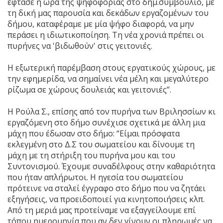
έφτασε η ώρα της ψηφοφορίας στο δημ.συμβούλιο, με
τη δική μας παρουσία και δεκάδων εργαζομένων του
δήμου, καταφέραμε με μία ψήφο διαφορά, να μην
περάσει η ιδιωτικοποίηση. Τη νέα χρονιά πρέπει οι
πυρήνες να 'βιδωθούν' στις γειτονιές.
Η εξωτερική παρέμβαση στους εργατικούς χώρους, με
την εφημερίδα, να σημαίνει νέα μέλη και μεγαλύτερο
ρίζωμα σε χώρους δουλειάς και γειτονιές”.
Η Ρούλα Σ., επίσης από τον πυρήνα των Βριλησσίων κι
εργαζόμενη στο δήμο συνέχισε σχετικά με άλλη μια
μάχη που έδωσαν στο δήμο: “Είμαι πρόσφατα
εκλεγμένη στο Δ.Σ του σωματείου και δίνουμε τη
μάχη με τη στήριξη του πυρήνα μου και του
Συντονισμού. Έχουμε συναδέλφους στην καθαριότητα
που ήταν απλήρωτοι. Η ηγεσία του σωματείου
πρότεινε να σταλεί έγγραφο στο δήμο που να ζητάει
εξηγήσεις, να προειδοποιεί για κινητοποιήσεις κλπ.
Από τη μεριά μας προτείναμε να εξαγγείλουμε επί
τόπου ημερομηνία που αν δεν γίνουν οι πληρωμές να