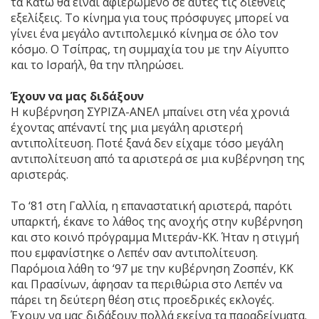
τα Κάτω θα είναι αφιερωμένο σε αυτές τις διεθνείς
εξελίξεις. Το κίνημα για τους πρόσφυγες μπορεί να
γίνει ένα μεγάλο αντιπολεμικό κίνημα σε όλο τον
κόσμο. Ο Τσίπρας, τη συμμαχία του με την Αίγυπτο
και το Ισραήλ, θα την πληρώσει.
Έχουν να μας διδάξουν
Η κυβέρνηση ΣΥΡΙΖΑ-ΑΝΕΛ μπαίνει στη νέα χρονιά
έχοντας απέναντί της μια μεγάλη αριστερή
αντιπολίτευση. Ποτέ ξανά δεν είχαμε τόσο μεγάλη
αντιπολίτευση από τα αριστερά σε μια κυβέρνηση της
αριστεράς.
Το ‘81 στη Γαλλία, η επαναστατική αριστερά, παρότι
υπαρκτή, έκανε το λάθος της ανοχής στην κυβέρνηση
και στο κοινό πρόγραμμα Μιτεράν-ΚΚ. Ήταν η στιγμή
που εμφανίστηκε ο Λεπέν σαν αντιπολίτευση.
Παρόμοια λάθη το ‘97 με την κυβέρνηση Ζοσπέν, ΚΚ
και Πρασίνων, άφησαν τα περιθώρια στο Λεπέν να
πάρει τη δεύτερη θέση στις προεδρικές εκλογές.
Έχουν να μας διδάξουν πολλά εκείνα τα παραδείγματα.