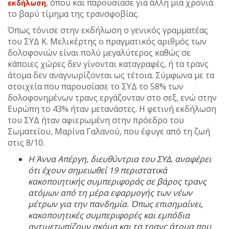
, όπου και παρουσίασε για άλλη μια χρονιά
εκδήλωση
το βαρύ τίμημα της τρανσφοβίας.
Όπως τόνισε στην εκδήλωση ο γενικός γραμματέας
του ΣΥΔ Κ. Μελικέρτης ο πραγματικός αριθμός των
δολοφονιών είναι πολύ μεγαλύτερος καθώς σε
κάποιες χώρες δεν γίνονται καταγραφές, ή τα τρανς
άτομα δεν αναγνωρίζονται ως τέτοια. Σύμφωνα με τα
στοιχεία που παρουσίασε το ΣΥΔ το 58% των
δολοφονημένων τρανς εργάζονταν στο σεξ, ενώ στην
Ευρώπη το 43% ήταν μετανάστες. Η φετινή εκδήλωση
του ΣΥΔ ήταν αφιερωμένη στην πρόεδρο του
Σωματείου, Μαρίνα Γαλανού, που έφυγε από τη ζωή
στις 8/10.
Η Άννα Απέργη, διευθύντρια του ΣΥΔ, αναφέρει
ότι έχουν σημειωθεί 19 περιστατικά
κακοποιητικής συμπεριφοράς σε βάρος τρανς
ατόμων από τη μέρα εφαρμογής των νέων
μέτρων για την πανδημία. Όπως επισημαίνει,
κακοποιητικές συμπεριφορές και εμπόδια
αντιμετωπίζουν ακόμα και τα τρανς άτομα που