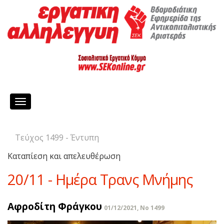
Toggle
navigation
Τεύχος 1499 - Έντυπη
Καταπίεση και απελευθέρωση
20/11 - Ημέρα Τρανς Μνήμης
Αφροδίτη Φράγκου
01/12/2021, No 1499