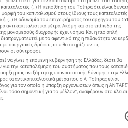
ς “ρεαλιστικό” για τον καπιταλισμό στο μυαλό του Τσίπρα,
 καπιταλιστές. (...) Η πεποίθηση του Τσίπρα ότι είναι δυνατ
 μορφή του καπιταλισμού στους ίδιους τους καπιταλιστές (.
ή. (...) Η αδυναμία του επιχειρήματος του αρχηγού του ΣΥ
ρά αντικαπιταλιστικά μέτρα. Ακόμη και στο επίπεδο της
της μονομερούς διαγραφής έχει νόημα. Και η πιο απλή
 διαπραγματευτεί με το αφεντικό της η πιθανότητα να κερδ
ι με απεργιακές δράσεις που θα στηρίζουν τις
ρουν οι σύντροφοι.
ρεί να γίνει η επόμενη κυβέρνηση της Ελλάδας, διότι θα
 για την καταπολέμηση του συστήματος που τους καταπιέζ
ύπαρξη μιας ανεξάρτητης επαναστατικής δύναμης στην Ελλ
ρος τα αντικαπιταλιστικά μέτρα που ο Α. Τσίπρας είναι
 λόγος για τον οποίο η ύπαρξη οργανώσεων όπως η ΑΝΤΑΡ
ίναι τόσο σημαντική για το μέλλον”, αναφέρουν στο κλείσ
ς.