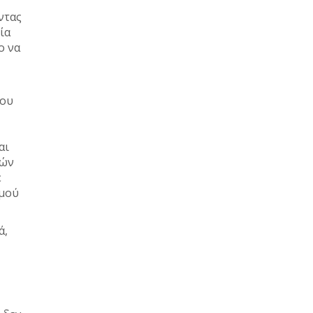
ντας
ία
ο να
που
αι
τών
ε
σμού
ά,