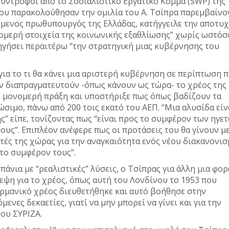
ντροφοι από το Σοσιαλιστικό Εργατικό Κόμμα (SWP) της
που παρακολούθησαν την ομιλία του Α. Τσίπρα παρεμβαίνο
όμενος πρωθυπουργός της Ελλάδας, κατήγγειλε την αποτυχ
ομερή στοιχεία της κοινωνικής εξαθλίωσης” χωρίς ωστόσ
ηγήσει περαιτέρω “την στρατηγική μιας κυβέρνησης του
για το τι θα κάνει μια αριστερή κυβέρνηση σε περίπτωση 
ν διαπραγματευτούν -όπως κάνουν ως τώρα- το χρέος της
ε μονομερή πράξη και υποστήριξε πως όπως βαδίζουν τα
ώσιμο, πάνω από 200 τοις εκατό του ΑΕΠ. “Μια αλυσίδα είν
ς” είπε, τονίζοντας πως “είναι προς το συμφέρον των ηγε
ους”. Επιπλέον ανέφερε πως οι προτάσεις του θα γίνουν μ
τές της χώρας για την αναγκαιότητα ενός νέου διακανονι
 το συμφέρον τους”.
νια με “ρεαλιστικές” λύσεις, ο Τσίπρας για άλλη μια φορ
εψη για το χρέος, όπως αυτή του Λονδίνου το 1953 που
Γερμανικό χρέος διευθετήθηκε και αυτό βοήθησε στην
ενες δεκαετίες, γιατί να μην μπορεί να γίνει και για την
ου ΣΥΡΙΖΑ.