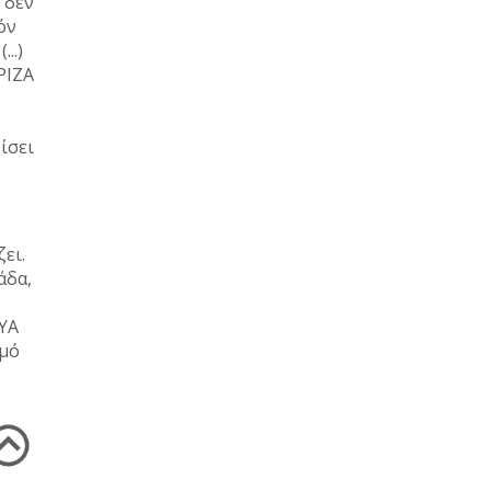
 δεν
όν
..)
ΡΙΖΑ
ίσει
ει.
άδα,
ΣΥΑ
ιμό